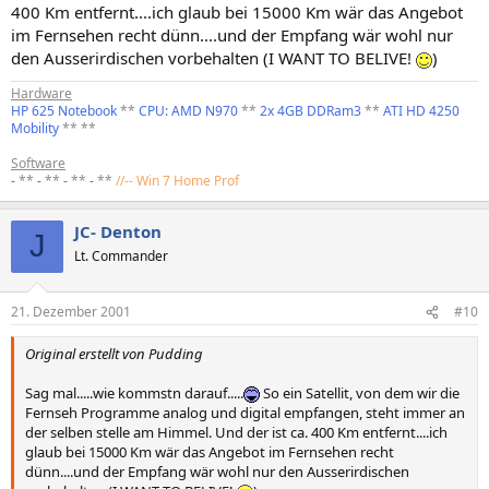
400 Km entfernt....ich glaub bei 15000 Km wär das Angebot
im Fernsehen recht dünn....und der Empfang wär wohl nur
den Ausserirdischen vorbehalten (I WANT TO BELIVE!
)
Hardware
HP 625 Notebook
**
CPU: AMD N970
**
2x 4GB DDRam3
**
ATI HD 4250
Mobility
** **
Software
-
**
-
**
-
**
-
**
//-- Win 7 Home Prof
JC- Denton
J
Lt. Commander
21. Dezember 2001
#10
Original erstellt von Pudding
Sag mal.....wie kommstn darauf.....
So ein Satellit, von dem wir die
Fernseh Programme analog und digital empfangen, steht immer an
der selben stelle am Himmel. Und der ist ca. 400 Km entfernt....ich
glaub bei 15000 Km wär das Angebot im Fernsehen recht
dünn....und der Empfang wär wohl nur den Ausserirdischen