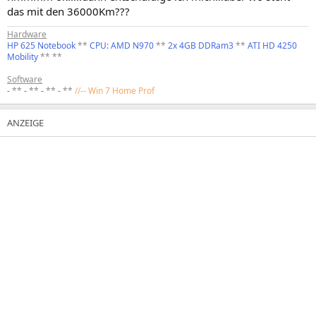
das mit den 36000Km???
Hardware
HP 625 Notebook
**
CPU: AMD N970
**
2x 4GB DDRam3
**
ATI HD 4250
Mobility
** **
Software
-
**
-
**
-
**
-
**
//-- Win 7 Home Prof