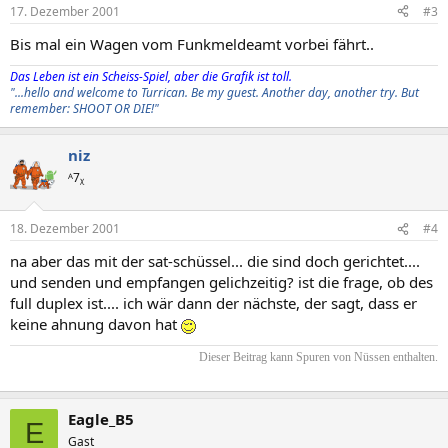
17. Dezember 2001
#3
Bis mal ein Wagen vom Funkmeldeamt vorbei fährt..
Das Leben ist ein Scheiss-Spiel, aber die Grafik ist toll.
"...hello and welcome to Turrican. Be my guest. Another day, another try. But
remember: SHOOT OR DIE!"
niz
ᴬ7ᵪ
18. Dezember 2001
#4
na aber das mit der sat-schüssel... die sind doch gerichtet....
und senden und empfangen gelichzeitig? ist die frage, ob des
full duplex ist.... ich wär dann der nächste, der sagt, dass er
keine ahnung davon hat
Dieser Beitrag kann Spuren von Nüssen enthalten.​
Eagle_B5
E
Gast