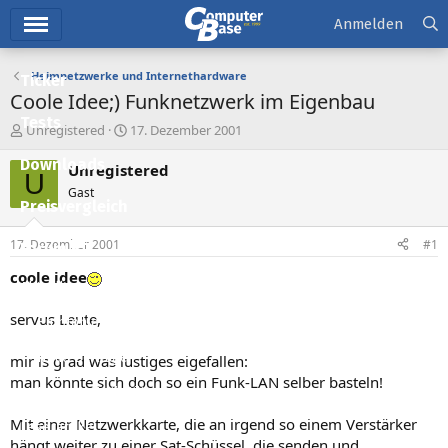
Hauptmenü
Anmelden
Heimnetzwerke und Internethardware
Ticker
Coole Idee;) Funknetzwerk im Eigenbau
Tests
E
E
Unregistered
17. Dezember 2001
r
r
Downloads
s
s
Unregistered
U
t
t
Gast
e
e
Preisvergleich
l
l
l
l
17. Dezember 2001
#1
Forum
e
t
r
a
coole idee
Aktuelles
m
servus Leute,
Empfohlene Inhalte
Neue Beiträge
mir is grad was lustiges eigefallen:
man könnte sich doch so ein Funk-LAN selber basteln!
Neueste Aktivitäten
Mit einer Netzwerkkarte, die an irgend so einem Verstärker
Leserartikel
hängt weiter zu einer Sat-Schüssel, die senden und