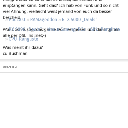
Regeln
empfangen kann. Geht das? Ich hab von Funk und so nicht
viel Ahnung, vielleicht weiß jemand von euch da besser
bescheid.
Podcast
RAMageddon
RTX 5000 „Deals“
Wär doch lustig, das ganze Dorf vernetzen und dann gehen
RX 9000 „Deals“
Ideale Gaming-PCs
GPU-Rangliste
alle per DSL ins Inet;-)
CPU-Rangliste
Was meint ihr dazu?
cu Bushman