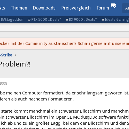
sts
Themen
Downloads
Preisvergleich
Forum
A
RAMageddon
RTX 5000 „Deals“
RX 9000 „Deals“
Ideale Gamin
h locker mit der Community austauschen? Schau gerne auf unsere
-Strike
Problem?!
2008
habe meinen Computer formatiert, da er sehr langsam geworen is
eren als auch nachdem Formatieren.
 starte kommt manchmal ein schwarzer Bildschirm und manchmal
 ein schwarzer Bildschirm im OpenGL MOdus(D3d,software funktion
ich ab und zu ein großes Lagg, bei dem der Bildschirm und der S