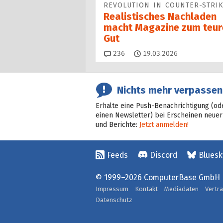
REVOLUTION IN COUNTER-STRIK
Realistisches Nachladen
macht Magazine zum teur
Gut
Kommentare
236
19.03.2026
Nichts mehr verpassen
Erhalte eine Push-Benachrichtigung (od
einen Newsletter) bei Erscheinen neuer
und Berichte:
Jetzt anmelden!
Feeds
Discord
Bluesk
© 1999–2026 ComputerBase GmbH
Impressum
Kontakt
Mediadaten
Vertr
Datenschutz