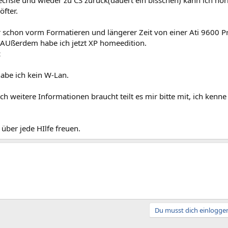
hsle und wieder zu CS zurück(dauert ein bisschen) kann ich nor
öfter.
r schon vorm Formatieren und längerer Zeit von einer Ati 9600 P
 AUßerdem habe ich jetzt XP homeedition.
c
be ich kein W-Lan.
h weitere Informationen braucht teilt es mir bitte mit, ich kenn
über jede HIlfe freuen.
Du musst dich einloggen