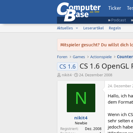
Ticker
Te
Podcast
Aktuelles
Leserartikel
Regeln
Mitspieler gesucht? Du willst dic
Foren
Games
Actionspiele
Counter
CS 1.6 OpenGL 
CS 1.6
E
E
nikit4
24. Dezember 2008
r
r
s
s
24. Dezember 
t
t
N
Hallo, ich 
e
e
l
l
dem Formati
l
l
e
t
Wenn ich CS
nikit4
r
a
sehr selten
m
Newbie
jedoch habe 
Registriert
Dez. 2008