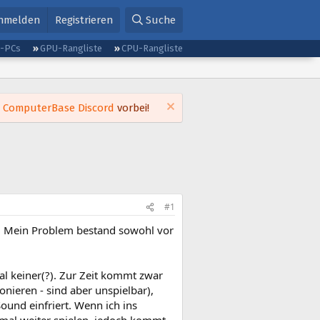
nmelden
Registrieren
Suche
g-PCs
GPU-Rangliste
CPU-Rangliste
m
ComputerBase Discord
vorbei!
#1
t. Mein Problem bestand sowohl vor
 keiner(?). Zur Zeit kommt zwar
ieren - sind aber unspielbar),
ound einfriert. Wenn ich ins