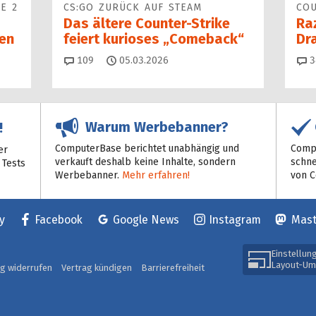
E 2
CS:GO ZURÜCK AUF STEAM
COU
Das ältere Counter-Strike
Ra
en
feiert kurioses „Comeback“
Dr
Kommentare
109
05.03.2026
3
Warum Werbebanner?
!
ComputerBase berichtet unabhängig und
Compu
er
verkauft deshalb keine Inhalte, sondern
schne
 Tests
Werbebanner.
Mehr erfahren!
von 
y
Facebook
Google News
Instagram
Mas
Einstellun
Layout-Um
ag widerrufen
Vertrag kündigen
Barrierefreiheit