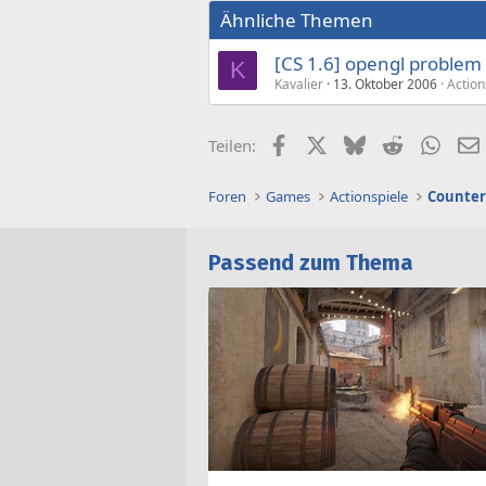
Ähnliche Themen
[CS 1.6] opengl problem
K
Kavalier
13. Oktober 2006
Action
Facebook
X (Twitter)
Bluesky
Reddit
What
Teilen:
Foren
Games
Actionspiele
Counter
Passend zum Thema