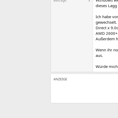
WIndows wec
Beiträge
1
dieses Lagg 
Ich habe vo
gewechselt.
Direct x 9.0
AMD 2600+
Außerdem ha
Wenn ihr noc
aus.
Würde mich 