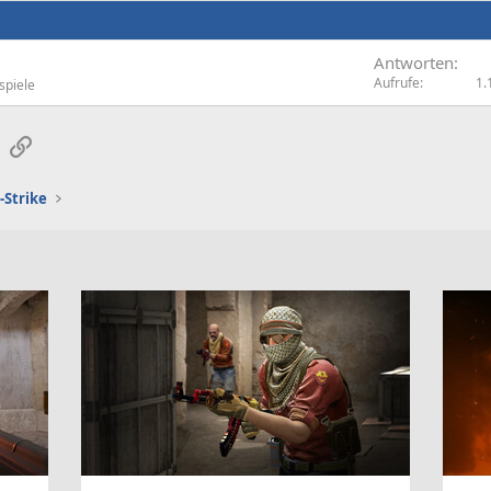
Antworten
Aufrufe
1.
spiele
sApp
E-Mail
Link
-Strike