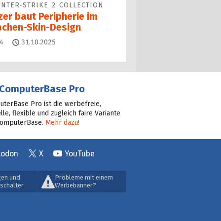
NTER-STRIKE 2 COLLECTION
zer baut Peripherie im
achen-Skin-Design
Kommentare
4
31.10.2025
ComputerBase Pro
terBase Pro ist die werbefreie,
lle, flexible und zugleich faire Variante
ComputerBase.
Mehr dazu!
todon
X
YouTube
gen und
Probleme mit einem
schalter
Werbebanner?