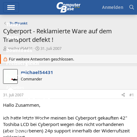
Hauptmenü
Anmelden
Treffpunkt
Ticker
Cyberport - Reklamierte Ware auf dem
Tests
Transport defekt !
E
E
michael54431
31. Juli 2007
Downloads
r
r
s
Für weitere Antworten geschlossen.
s
Preisvergleich
t
t
e
e
michael54431
l
l
Forum
Commander
l
l
e
t
Aktuelles
r
a
31. Juli 2007
#1
m
Empfohlene Inhalte
Hallo Zusammen,
Neue Beiträge
ich hatte letzte Woche meinen bei Cyberport gekauften 42"
Neueste Aktivitäten
Toshiba LCD bei Cyberport wegen des nicht vorhandenen
(aber beworbenen) 24p support innerhalb der Widerrufszeit
Leserartikel
reklamiert.