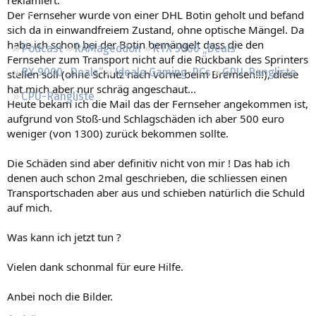
Regeln
Der Fernseher wurde von einer DHL Botin geholt und befand
sich da in einwandfreiem Zustand, ohne optische Mängel. Da
habe ich schon bei der Botin bemängelt dass die den
Podcast
RAMageddon
RTX 5000 „Deals“
Fernseher zum Transport nicht auf die Rückbank des Sprinters
RX 9000 „Deals“
Ideale Gaming-PCs
GPU-Rangliste
stellen soll (ohne Schutz nach vorne beim Bremsen!!!), diese
hat mich aber nur schräg angeschaut...
CPU-Rangliste
Heute bekam ich die Mail das der Fernseher angekommen ist,
aufgrund von Stoß-und Schlagschäden ich aber 500 euro
weniger (von 1300) zurück bekommen sollte.
Die Schäden sind aber definitiv nicht von mir ! Das hab ich
denen auch schon 2mal geschrieben, die schliessen einen
Transportschaden aber aus und schieben natürlich die Schuld
auf mich.
Was kann ich jetzt tun ?
Vielen dank schonmal für eure Hilfe.
Anbei noch die Bilder.