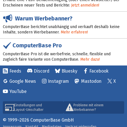
Erscheinen neuer Tests und Berichte:
Jetzt anmelden!
Warum Werbebanner?
ComputerBase berichtet unabhängig und verkauft deshalb keine
Inhalte, sondern Werbebanner.
Mehr erfahren!
ComputerBase Pro
ComputerBase Pro ist die werbefreie, schnelle, flexible und
zugleich faire Variante von ComputerBase.
Mehr dazu!
Feeds
Discord
Bluesky
Facebook
Google News
Instagram
Mastodon
X
YouTube
Einstellungen und
Probleme mit einem
Layout-Umschalter
Werbebanner?
© 1999–2026 ComputerBase GmbH
Impressum
Kontakt
Mediadaten
Vertrag widerrufen