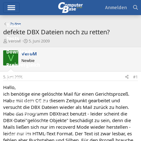
Hauptmenü
Anmelden
Online
Ticker
defekte DBX Dateien noch zu retten?
Tests
E
E
VeroM
5. Juni 2009
r
r
Downloads
s
s
VeroM
V
t
t
Newbie
e
e
Preisvergleich
l
l
l
l
5. Juni 2009
#1
Forum
e
t
r
a
Hallo,
Aktuelles
m
ich benötige eine gelöschte Mail für einen Gerichtsprozeß.
Habe mit dem OE zu diesem Zeitpunkt gearbeitet und
Empfohlene Inhalte
versucht die DBX Dateien wieder als Mail zurück zu holen.
Neue Beiträge
Habe das Programm DBXtract benutzt - leider scheint die
DBX-Datei"gelöschte Objekte" beschädigt zu sein, denn die
Neueste Aktivitäten
Mails ließen sich nur im recoverd Mode wieder herstellen -
leider nur im HTML-Text Format. Der Text ist zwar lesbar, es
Leserartikel
fehlen aber Buchstaben und Silben. Für den Prozeß brauche