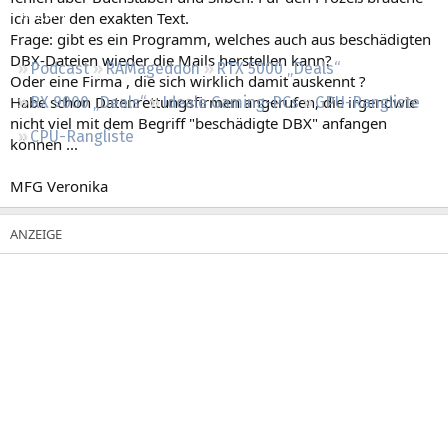
Regeln
ich aber den exakten Text.
Frage: gibt es ein Programm, welches auch aus beschädigten
DBX-Dateien wieder die Mails herstellen kann?
Podcast
RAMageddon
RTX 5000 „Deals“
Oder eine Firma , die sich wirklich damit auskennt ?
Habe schon Datenrettungsfirmen angerufen, die irgendwie
RX 9000 „Deals“
Ideale Gaming-PCs
GPU-Rangliste
nicht viel mit dem Begriff "beschädigte DBX" anfangen
CPU-Rangliste
können ...
MFG Veronika