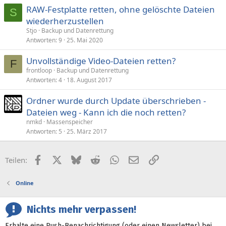
RAW-Festplatte retten, ohne gelöschte Dateien
S
wiederherzustellen
Stjo
Backup und Datenrettung
Antworten
9
25. Mai 2020
Unvollständige Video-Dateien retten?
F
frontloop
Backup und Datenrettung
Antworten
4
18. August 2017
Ordner wurde durch Update überschrieben -
Dateien weg - Kann ich die noch retten?
nmkd
Massenspeicher
Antworten
5
25. März 2017
Facebook
X (Twitter)
Bluesky
Reddit
WhatsApp
E-Mail
Link
Teilen:
Online
Nichts mehr verpassen!
Erhalte eine Push-Benachrichtigung (oder einen Newsletter) bei