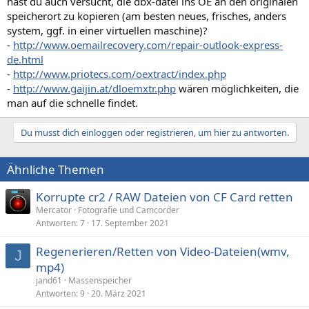
hast du auch versucht, die dbx-datei ins OE an den originalen
speicherort zu kopieren (am besten neues, frisches, anders
system, ggf. in einer virtuellen maschine)?
-
http://www.oemailrecovery.com/repair-outlook-express-
de.html
-
http://www.priotecs.com/oextract/index.php
-
http://www.gaijin.at/dloemxtr.php
wären möglichkeiten, die
man auf die schnelle findet.
Du musst dich einloggen oder registrieren, um hier zu antworten.
Ähnliche Themen
Korrupte cr2 / RAW Dateien von CF Card retten
Mercator
Fotografie und Camcorder
Antworten
7
17. September 2021
Regenerieren/Retten von Video-Dateien(wmv,
J
mp4)
jand61
Massenspeicher
Antworten
9
20. März 2021