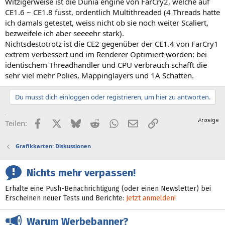
Witzigerweise ist die Dunia engine von FarCry2, welche auf
CE1.6 ~ CE1.8 fusst, ordentlich Multithreaded (4 Threads hatte
ich damals getestet, weiss nicht ob sie noch weiter Scaliert,
bezweifele ich aber seeeehr stark).
Nichtsdestotrotz ist die CE2 gegenüber der CE1.4 von FarCry1
extrem verbessert und im Renderer Optimiert worden: bei
identischem Threadhandler und CPU verbrauch schafft die
sehr viel mehr Polies, Mappinglayers und 1A Schatten.
Du musst dich einloggen oder registrieren, um hier zu antworten.
Facebook
X (Twitter)
Bluesky
Reddit
WhatsApp
E-Mail
Link
Teilen:
Grafikkarten: Diskussionen
Nichts mehr verpassen!
Erhalte eine Push-Benachrichtigung (oder einen Newsletter) bei
Erscheinen neuer Tests und Berichte:
Jetzt anmelden!
Warum Werbebanner?