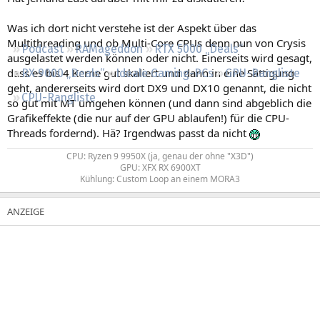
Regeln
Was ich dort nicht verstehe ist der Aspekt über das
Multithreading und ob Multi-Core CPUs denn nun von Crysis
Podcast
RAMageddon
RTX 5000 „Deals“
ausgelastet werden können oder nicht. Einerseits wird gesagt,
dass es bis 4 Kerne gut skaliert und dann in eine Sättigung
RX 9000 „Deals“
Ideale Gaming-PCs
GPU-Rangliste
geht, andererseits wird dort DX9 und DX10 genannt, die nicht
CPU-Rangliste
so gut mit MT umgehen können (und dann sind abgeblich die
Grafikeffekte (die nur auf der GPU ablaufen!) für die CPU-
Threads fordernd). Hä? Irgendwas passt da nicht
CPU: Ryzen 9 9950X (ja, genau der ohne "X3D")
GPU: XFX RX 6900XT
Kühlung: Custom Loop an einem MORA3​