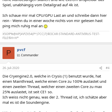
Spiel, unabhängig vom Detailgrad auf 4k ist.
Ich schaue mir mal CPU/GPU Last an und schreibe dann hier
rein - Wenn du in einer woche nichts von mir gelesen hast
ping mich ruhig mal an
X5O!P%@AP[4\PZX54(P^)7CC)7}$EICAR-STANDARD-ANTIVIRUS-TEST-
FILE!$H+H*
pvcf
P
Lt. Commander
26. Juli 2020
#4
Die Cryengine2.0, welche in Crysis (1) benutzt wurde, hat
einen Mainthread, welche einen Core zu 100% auslastet und
einen zweiten Thread, welcher einen zweiten Core zu max
25% auslastet, ist seit CE1 so.
Ich weiss nicht genau, was der 2. Thread ist, ich schätze aber
mal es ist die Soundengine.