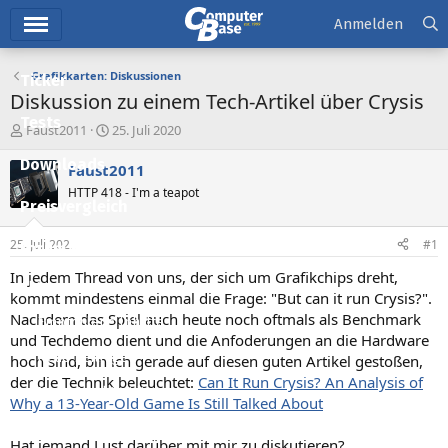
Hauptmenü
Anmelden
Grafikkarten: Diskussionen
Ticker
Diskussion zu einem Tech-Artikel über Crysis
Tests
E
E
Faust2011
25. Juli 2020
r
r
Downloads
s
s
Faust2011
t
t
HTTP 418 - I'm a teapot
e
e
Preisvergleich
l
l
l
l
25. Juli 2020
#1
Forum
e
t
r
a
In jedem Thread von uns, der sich um Grafikchips dreht,
Aktuelles
m
kommt mindestens einmal die Frage: "But can it run Crysis?".
Nachdem das Spiel auch heute noch oftmals als Benchmark
Empfohlene Inhalte
und Techdemo dient und die Anfoderungen an die Hardware
Neue Beiträge
hoch sind, bin ich gerade auf diesen guten Artikel gestoßen,
der die Technik beleuchtet:
Can It Run Crysis? An Analysis of
Neueste Aktivitäten
Why a 13-Year-Old Game Is Still Talked About
Leserartikel
Hat jemand Lust darüber mit mir zu diskutieren?