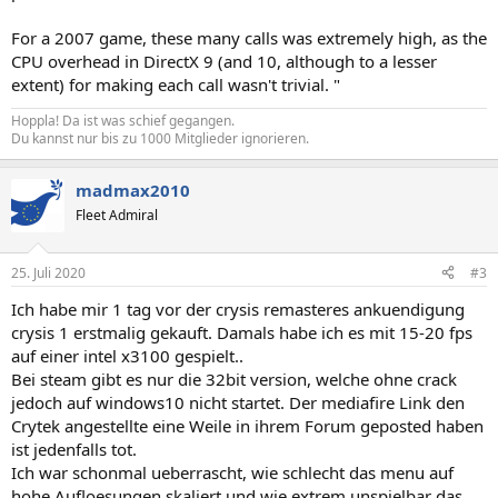
For a 2007 game, these many calls was extremely high, as the
CPU overhead in DirectX 9 (and 10, although to a lesser
extent) for making each call wasn't trivial. "
Hoppla! Da ist was schief gegangen.
Du kannst nur bis zu 1000 Mitglieder ignorieren.
madmax2010
Fleet Admiral
25. Juli 2020
#3
Ich habe mir 1 tag vor der crysis remasteres ankuendigung
crysis 1 erstmalig gekauft. Damals habe ich es mit 15-20 fps
auf einer intel x3100 gespielt..
Bei steam gibt es nur die 32bit version, welche ohne crack
jedoch auf windows10 nicht startet. Der mediafire Link den
Crytek angestellte eine Weile in ihrem Forum geposted haben
ist jedenfalls tot.
Ich war schonmal ueberrascht, wie schlecht das menu auf
hohe Aufloesungen skaliert und wie extrem unspielbar das