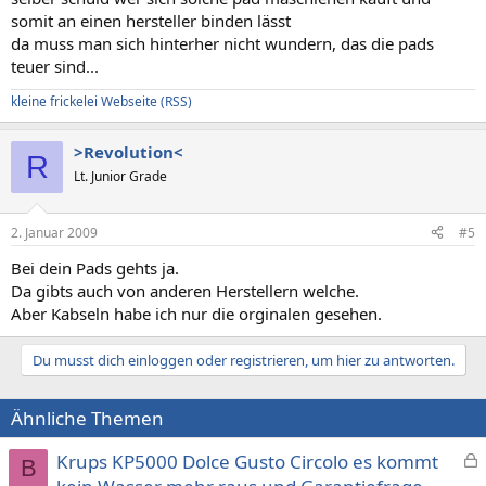
somit an einen hersteller binden lässt
da muss man sich hinterher nicht wundern, das die pads
teuer sind...
kleine frickelei Webseite
(RSS)
>Revolution<
R
Lt. Junior Grade
2. Januar 2009
#5
Bei dein Pads gehts ja.
Da gibts auch von anderen Herstellern welche.
Aber Kabseln habe ich nur die orginalen gesehen.
Du musst dich einloggen oder registrieren, um hier zu antworten.
Ähnliche Themen
Krups KP5000 Dolce Gusto Circolo es kommt
B
e