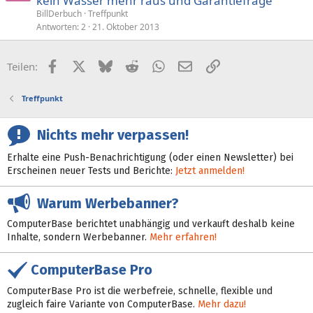
kein Wasser mehr raus und Garantiefrage
s
BillDerbuch
Treffpunkt
p
Antworten
2
21. Oktober 2013
e
r
Facebook
X (Twitter)
Bluesky
Reddit
WhatsApp
E-Mail
Link
Teilen:
r
t
Treffpunkt
Nichts mehr verpassen!
Erhalte eine Push-Benachrichtigung (oder einen Newsletter) bei
Erscheinen neuer Tests und Berichte:
Jetzt anmelden!
Warum Werbebanner?
ComputerBase berichtet unabhängig und verkauft deshalb keine
Inhalte, sondern Werbebanner.
Mehr erfahren!
ComputerBase Pro
ComputerBase Pro ist die werbefreie, schnelle, flexible und
zugleich faire Variante von ComputerBase.
Mehr dazu!