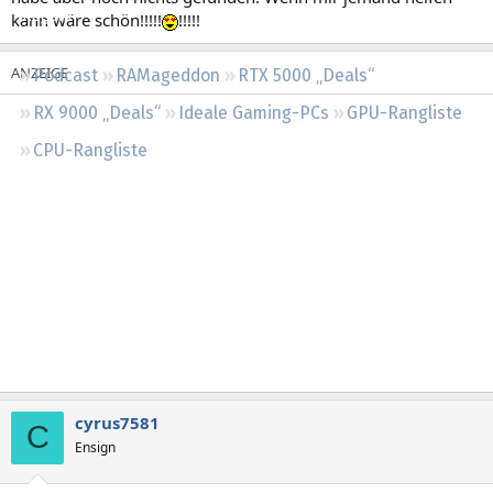
Regeln
kann wäre schön!!!!!
!!!!!
Podcast
RAMageddon
RTX 5000 „Deals“
RX 9000 „Deals“
Ideale Gaming-PCs
GPU-Rangliste
CPU-Rangliste
cyrus7581
C
Ensign