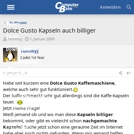
Hauptmenü
Anmelden
Treffpunkt
Ticker
Dolce Gusto Kapseln auch billiger
Tests
E
E
Tommyj
1. Januar 2009
r
r
Downloads
s
s
Tommyj
t
t
Cadet 1st Year
e
e
Preisvergleich
l
l
l
l
1. Januar 2009
#1
Forum
e
t
r
a
Habe seit kurzem eine
Dolce Gusto Kaffemaschiene
,
Aktuelles
m
welche auch sehr gut funktioniert.
Der kaffe schmeckt sehr gut allerdings sind die Kaffe-Kapseln
Empfohlene Inhalte
teuer.
Neue Beiträge
Jetzt meine Frage!
Weiß jemand ob und wo man diese
Kapseln billiger
Neueste Aktivitäten
bekommt, oder gibt es vieleicht schon
nachgemachte
Kapseln
? Suche jetzt schon eine geraume Zeit im Internet
Leserartikel
habe aber noch nichts gefunden. Wenn mir jemand helfen