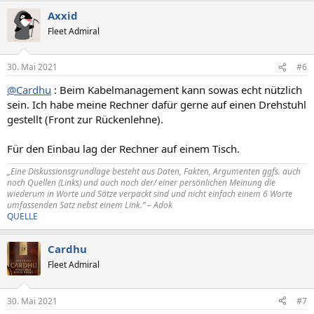
Axxid
Fleet Admiral
30. Mai 2021
#6
@Cardhu
: Beim Kabelmanagement kann sowas echt nützlich
sein. Ich habe meine Rechner dafür gerne auf einen Drehstuhl
gestellt (Front zur Rückenlehne).
Für den Einbau lag der Rechner auf einem Tisch.
„Eine Diskussionsgrundlage besteht aus Daten, Fakten, Argumenten ggfs. auch
noch Quellen (Links) und auch noch der/ einer persönlichen Meinung die
wiederum in Worte und Sätze verpackt sind und nicht einfach einem 6 Worte
umfassenden Satz nebst einem Link.“ – Adok
QUELLE
Cardhu
Fleet Admiral
30. Mai 2021
#7