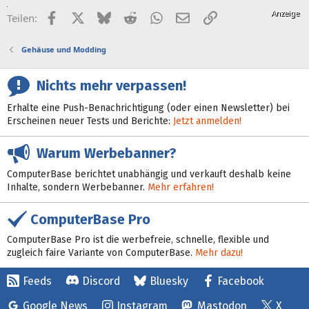
Facebook
X (Twitter)
Bluesky
Reddit
WhatsApp
E-Mail
Link
Teilen:
Gehäuse und Modding
Nichts mehr verpassen!
Erhalte eine Push-Benachrichtigung (oder einen Newsletter) bei
Erscheinen neuer Tests und Berichte:
Jetzt anmelden!
Warum Werbebanner?
ComputerBase berichtet unabhängig und verkauft deshalb keine
Inhalte, sondern Werbebanner.
Mehr erfahren!
ComputerBase Pro
ComputerBase Pro ist die werbefreie, schnelle, flexible und
zugleich faire Variante von ComputerBase.
Mehr dazu!
Feeds
Discord
Bluesky
Facebook
Google News
Instagram
Mastodon
X