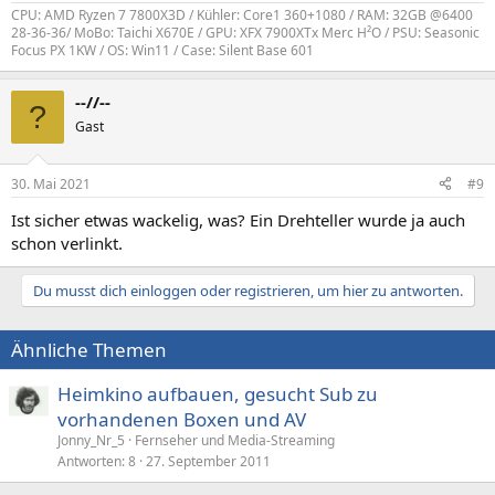
CPU: AMD Ryzen 7 7800X3D / Kühler: Core1 360+1080 / RAM: 32GB @6400
28-36-36/ MoBo: Taichi X670E / GPU: XFX 7900XTx Merc H²O / PSU: Seasonic
Focus PX 1KW / OS: Win11 / Case: Silent Base 601
--//--
?
Gast
30. Mai 2021
#9
Ist sicher etwas wackelig, was? Ein Drehteller wurde ja auch
schon verlinkt.
Du musst dich einloggen oder registrieren, um hier zu antworten.
Ähnliche Themen
Heimkino aufbauen, gesucht Sub zu
vorhandenen Boxen und AV
Jonny_Nr_5
Fernseher und Media-Streaming
Antworten
8
27. September 2011