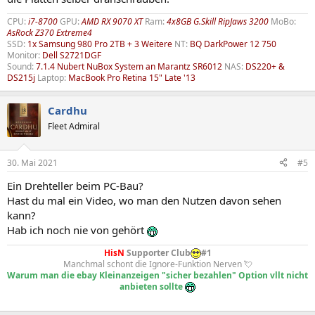
CPU:
i7-8700
GPU:
AMD RX 9070 XT
Ram:
4x8GB G.Skill RipJaws 3200
MoBo:
AsRock Z370 Extreme4
SSD:
1x Samsung 980 Pro 2TB + 3 Weitere
NT:
BQ DarkPower 12 750
Monitor:
Dell S2721DGF
Sound:
7.1.4 Nubert NuBox System an Marantz SR6012
NAS:
DS220+ &
DS215j
Laptop:
MacBook Pro Retina 15" Late '13
Cardhu
Fleet Admiral
30. Mai 2021
#5
Ein Drehteller beim PC-Bau?
Hast du mal ein Video, wo man den Nutzen davon sehen
kann?
Hab ich noch nie von gehört
HisN
Supporter Club
#1
Manchmal schont die Ignore-Funktion Nerven 💘
Warum man die ebay Kleinanzeigen "sicher bezahlen" Option vllt nicht
anbieten sollte