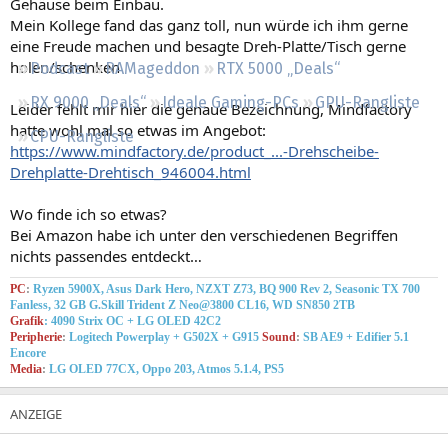
Gehäuse beim Einbau.
Regeln
Mein Kollege fand das ganz toll, nun würde ich ihm gerne
eine Freude machen und besagte Dreh-Platte/Tisch gerne
holen/schenken
Podcast
RAMageddon
RTX 5000 „Deals“
RX 9000 „Deals“
Ideale Gaming-PCs
GPU-Rangliste
Leider fehlt mir hier die genaue Bezeichnung, Mindfactory
hatte wohl mal so etwas im Angebot:
CPU-Rangliste
https://www.mindfactory.de/product_...-Drehscheibe-
Drehplatte-Drehtisch_946004.html
Wo finde ich so etwas?
Bei Amazon habe ich unter den verschiedenen Begriffen
nichts passendes entdeckt…
PC
:
Ryzen 5900X, Asus Dark Hero, NZXT Z73, BQ 900 Rev 2, Seasonic TX 700
Fanless, 32 GB G.Skill Trident Z Neo@3800 CL16, WD SN850 2TB
Grafik
:
4090 Strix OC
+ LG OLED 42C2
Peripherie
:
Logitech Powerplay + G502X + G915
Sound
:
SB AE9 + Edifier 5.1
Encore
Media
:
LG OLED 77CX, Oppo 203, Atmos 5.1.4, PS5