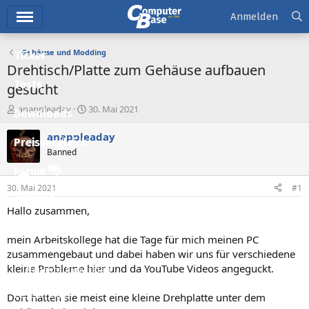
Hauptmenü
Anmelden
Gehäuse und Modding
Ticker
Drehtisch/Platte zum Gehäuse aufbauen
Tests
gesucht
E
E
anappleaday
30. Mai 2021
Downloads
r
r
s
s
anappleaday
Preisvergleich
t
t
Banned
e
e
l
l
Forum
l
l
30. Mai 2021
#1
e
t
Aktuelles
r
a
Hallo zusammen,
m
Empfohlene Inhalte
mein Arbeitskollege hat die Tage für mich meinen PC
Neue Beiträge
zusammengebaut und dabei haben wir uns für verschiedene
kleine Probleme hier und da YouTube Videos angeguckt.
Neueste Aktivitäten
Leserartikel
Dort hatten sie meist eine kleine Drehplatte unter dem