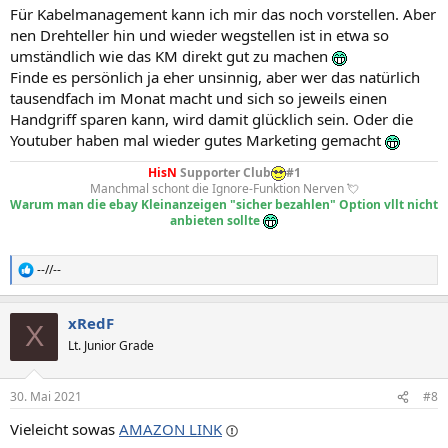
Für Kabelmanagement kann ich mir das noch vorstellen. Aber
nen Drehteller hin und wieder wegstellen ist in etwa so
umständlich wie das KM direkt gut zu machen
Finde es persönlich ja eher unsinnig, aber wer das natürlich
tausendfach im Monat macht und sich so jeweils einen
Handgriff sparen kann, wird damit glücklich sein. Oder die
Youtuber haben mal wieder gutes Marketing gemacht
HisN
Supporter Club
#1
Manchmal schont die Ignore-Funktion Nerven 💘
Warum man die ebay Kleinanzeigen "sicher bezahlen" Option vllt nicht
anbieten sollte
--//--
R
e
a
xRedF
k
X
t
Lt. Junior Grade
i
o
n
30. Mai 2021
#8
e
n
Vieleicht sowas
AMAZON LINK
: