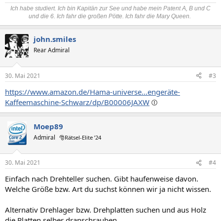
Ich habe studiert. Ich bin Kapitän zur See und habe mein Patent A, B und C
und die 6. Ich fahr die großen Pötte. Ich fahr die Mary Queen.
john.smiles
Rear Admiral
30. Mai 2021
#3
https://www.amazon.de/Hama-universe...engeräte-
Kaffeemaschine-Schwarz/dp/B00006JAXW
Moep89
Admiral
🎅Rätsel-Elite ’24
30. Mai 2021
#4
Einfach nach Drehteller suchen. Gibt haufenweise davon.
Welche Größe bzw. Art du suchst können wir ja nicht wissen.
Alternativ Drehlager bzw. Drehplatten suchen und aus Holz
die Platten selber dranschrauben.