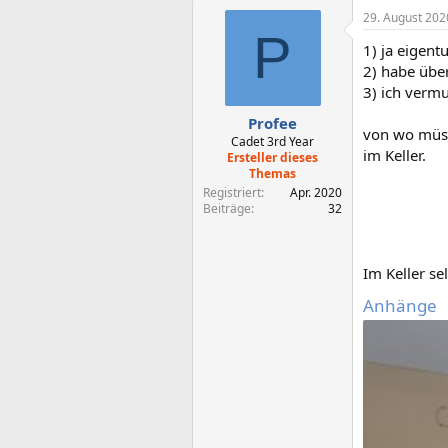
29. August 202
P
1) ja eigen
2) habe übe
3) ich vermu
Profee
von wo müss
Cadet 3rd Year
im Keller.
Ersteller dieses
Themas
Registriert
Apr. 2020
Beiträge
32
Im Keller se
Anhänge