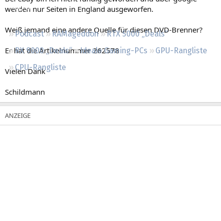
Regeln
werden nur Seiten in England ausgeworfen.
Weiß jemand eine andere Quelle für diesen DVD-Brenner?
Podcast
RAMageddon
RTX 5000 „Deals“
Er hat die Artikelnummer 262578
RX 9000 „Deals“
Ideale Gaming-PCs
GPU-Rangliste
CPU-Rangliste
Vielen Dank
Schildmann