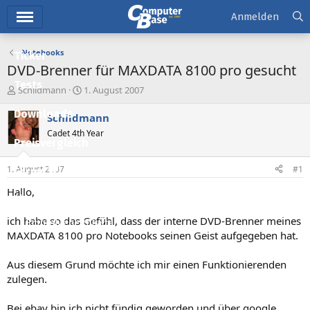
Hauptmenü
Anmelden
Notebooks
Ticker
DVD-Brenner für MAXDATA 8100 pro gesucht
Tests
E
E
Schildmann
1. August 2007
r
r
Downloads
s
s
Schildmann
t
t
Cadet 4th Year
e
e
Preisvergleich
l
l
l
l
1. August 2007
#1
Forum
e
t
r
a
Hallo,
Aktuelles
m
ich habe so das Gefühl, dass der interne DVD-Brenner meines
Empfohlene Inhalte
MAXDATA 8100 pro Notebooks seinen Geist aufgegeben hat.
Neue Beiträge
Aus diesem Grund möchte ich mir einen Funktionierenden
Neueste Aktivitäten
zulegen.
Leserartikel
Bei ebay bin ich nicht fündig geworden und über google