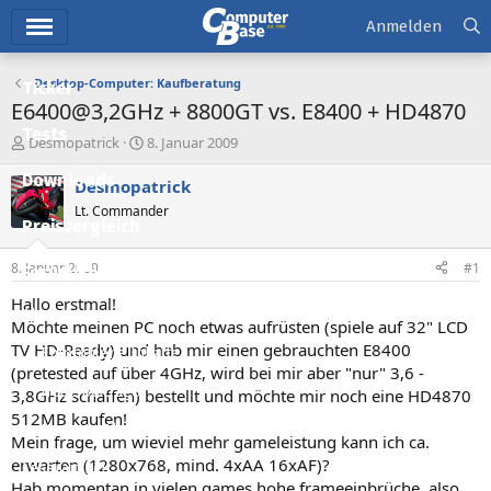
Hauptmenü
Anmelden
Desktop-Computer: Kaufberatung
Ticker
E6400@3,2GHz + 8800GT vs. E8400 + HD4870
Tests
E
E
Desmopatrick
8. Januar 2009
r
r
Downloads
s
s
Desmopatrick
t
t
Lt. Commander
e
e
Preisvergleich
l
l
l
l
8. Januar 2009
#1
Forum
e
t
r
a
Hallo erstmal!
Aktuelles
m
Möchte meinen PC noch etwas aufrüsten (spiele auf 32" LCD
TV HD-Ready) und hab mir einen gebrauchten E8400
Empfohlene Inhalte
(pretested auf über 4GHz, wird bei mir aber "nur" 3,6 -
Neue Beiträge
3,8GHz schaffen) bestellt und möchte mir noch eine HD4870
512MB kaufen!
Neueste Aktivitäten
Mein frage, um wieviel mehr gameleistung kann ich ca.
erwarten (1280x768, mind. 4xAA 16xAF)?
Leserartikel
Hab momentan in vielen games hohe frameeinbrüche, also