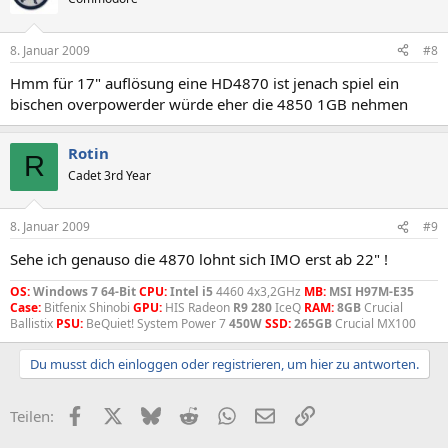
8. Januar 2009
#8
Hmm für 17" auflösung eine HD4870 ist jenach spiel ein
bischen overpowerder würde eher die 4850 1GB nehmen
Rotin
R
Cadet 3rd Year
8. Januar 2009
#9
Sehe ich genauso die 4870 lohnt sich IMO erst ab 22" !
OS:
Windows 7 64-Bit
CPU:
Intel i5
4460 4x3,2GHz
MB:
MSI H97M-E35
Case:
Bitfenix Shinobi
GPU:
HIS Radeon
R9 280
IceQ
RAM:
8GB
Crucial
Ballistix
PSU:
BeQuiet! System Power 7
450W
SSD:
265GB
Crucial MX100
Du musst dich einloggen oder registrieren, um hier zu antworten.
Facebook
X (Twitter)
Bluesky
Reddit
WhatsApp
E-Mail
Link
Teilen: