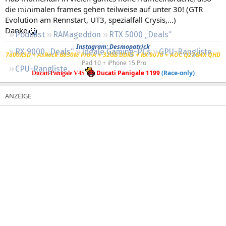
Regeln
die minimalen frames gehen teilweise auf unter 30! (GTR
Evolution am Rennstart, UT3, spezialfall Crysis,...)
Danke
Podcast
RAMageddon
RTX 5000 „Deals“
Instagram: Desmopatrick
RX 9000 „Deals“
Ideale Gaming-PCs
GPU-Rangliste
7800X3D + AsRock B850M Pro-A + 32GB DDR5 + RX 9070 + AOC Q27G4X QHD
iPad 10 + iPhone 15 Pro
CPU-Rangliste
Ducati Panigale 1199
(Race-only)
Ducati Panigale V4S