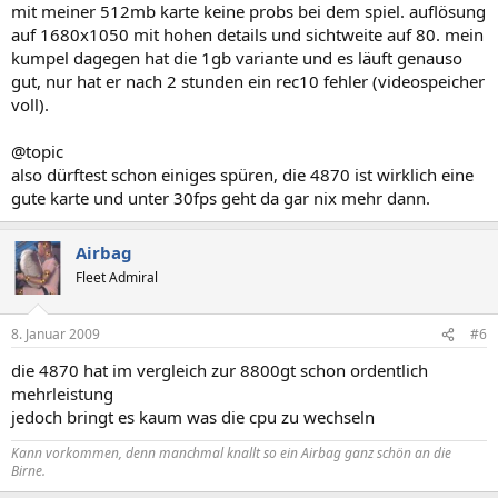
mit meiner 512mb karte keine probs bei dem spiel. auflösung
auf 1680x1050 mit hohen details und sichtweite auf 80. mein
kumpel dagegen hat die 1gb variante und es läuft genauso
gut, nur hat er nach 2 stunden ein rec10 fehler (videospeicher
voll).
@topic
also dürftest schon einiges spüren, die 4870 ist wirklich eine
gute karte und unter 30fps geht da gar nix mehr dann.
Airbag
Fleet Admiral
8. Januar 2009
#6
die 4870 hat im vergleich zur 8800gt schon ordentlich
mehrleistung
jedoch bringt es kaum was die cpu zu wechseln
Kann vorkommen, denn manchmal knallt so ein
Airbag
ganz schön an die
Birne.