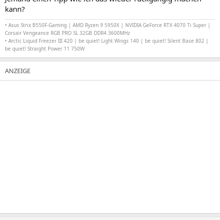
kann?
•
Asus Strix B550F-Gaming |
AMD Ryzen 9 5950X | NVIDIA GeForce RTX 4070 Ti Super
|
Corsair Vengeance RGB PRO SL 32GB DDR4 3600MHz
• Arctic Liquid Freezer III 420 |
be quiet! Light Wings 140
| be quiet! Silent Base 802 |
be quiet! Straight Power 11 750W