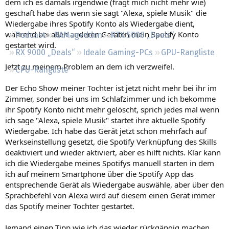
dem ich es damals irgendwie (fragt mich nicht mehr wie)
Regeln
geschaft habe das wenn sie sagt "Alexa, spiele Musik" die
Wiedergabe ihres Spotify Konto als Wiedergabe dient,
während bei allen anderen Geräten mein Spotify Konto
Podcast
RAMageddon
RTX 5000 „Deals“
gestartet wird.
RX 9000 „Deals“
Ideale Gaming-PCs
GPU-Rangliste
Jetzt zu meinem Problem an dem ich verzweifel.
CPU-Rangliste
Der Echo Show meiner Tochter ist jetzt nicht mehr bei ihr im
Zimmer, sonder bei uns im Schlafzimmer und ich bekomme
ihr Spotify Konto nicht mehr gelöscht, sprich jedes mal wenn
ich sage "Alexa, spiele Musik" startet ihre aktuelle Spotify
Wiedergabe. Ich habe das Gerät jetzt schon mehrfach auf
Werkseinstellung gesetzt, die Spotify Verknüpfung des Skills
deaktiviert und wieder aktiviert, aber es hilft nichts. Klar kann
ich die Wiedergabe meines Spotifys manuell starten in dem
ich auf meinem Smartphone über die Spotify App das
entsprechende Gerät als Wiedergabe auswähle, aber über den
Sprachbefehl von Alexa wird auf diesem einen Gerät immer
das Spotify meiner Tochter gestartet.
Jemand einen Tipp wie ich das wieder rückgängig machen