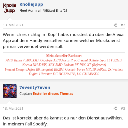
KnolleJupp
Fleet Admiral
🎅Rätsel-Elite ’25
13. Mai 2021
#2
Wenn ich es richtig im Kopf habe, müsstest du über die Alexa
App auf dem Handy einstellen können welcher Musikdienst
primär verwendet werden soll.
Mein aktueller Rechner:
AMD Ryzen 7 5800X3D, Gigabyte X570 Aorus Pro, Crucial Ballistix Sport LT 32GB,
Noctua NH-D15S, XFX AMD Radeon RX 7900 XT (Referenz)
Fractal Design Define R6, be quiet! BN283, Corsair Force MP510 960GB,
2x
Western
Digital Ultrastar DC HC320 8TB
,
LG GH24NSD6
7eventy7even
Captain
Ersteller dieses Themas
13. Mai 2021
#3
Das ist korrekt, aber da kannst du nur den Dienst auswählen,
in meinem Fall Spotify.