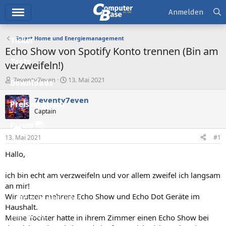
Hauptmenü
Anmelden
Smart Home und Energiemanagement
Ticker
Echo Show von Spotify Konto trennen (Bin am
Tests
verzweifeln!)
E
E
7eventy7even
13. Mai 2021
Downloads
r
r
s
s
7eventy7even
Preisvergleich
t
t
Captain
e
e
l
l
Forum
l
l
13. Mai 2021
#1
e
t
Aktuelles
r
a
Hallo,
m
Empfohlene Inhalte
ich bin echt am verzweifeln und vor allem zweifel ich langsam
Neue Beiträge
an mir!
Wir nutzen mehrere Echo Show und Echo Dot Geräte im
Neueste Aktivitäten
Haushalt.
Leserartikel
Meine Tochter hatte in ihrem Zimmer einen Echo Show bei