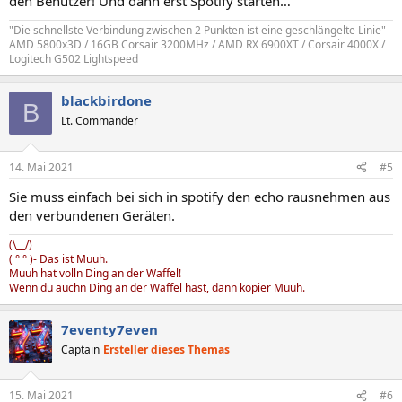
den Benutzer! Und dann erst Spotify starten…
"Die schnellste Verbindung zwischen 2 Punkten ist eine geschlängelte Linie"
AMD 5800x3D / 16GB Corsair 3200MHz / AMD RX 6900XT / Corsair 4000X /
Logitech G502 Lightspeed
blackbirdone
B
Lt. Commander
14. Mai 2021
#5
Sie muss einfach bei sich in spotify den echo rausnehmen aus
den verbundenen Geräten.
(\__/)
( ° ° )- Das ist Muuh.
Muuh hat volln Ding an der Waffel!
Wenn du auchn Ding an der Waffel hast, dann kopier Muuh.
7eventy7even
Captain
Ersteller dieses Themas
15. Mai 2021
#6