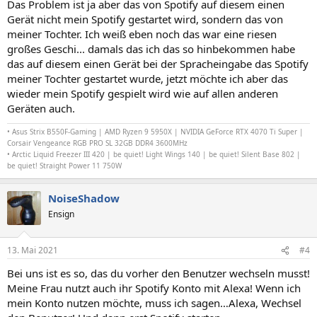
Das Problem ist ja aber das von Spotify auf diesem einen
Gerät nicht mein Spotify gestartet wird, sondern das von
meiner Tochter. Ich weiß eben noch das war eine riesen
großes Geschi... damals das ich das so hinbekommen habe
das auf diesem einen Gerät bei der Spracheingabe das Spotify
meiner Tochter gestartet wurde, jetzt möchte ich aber das
wieder mein Spotify gespielt wird wie auf allen anderen
Geräten auch.
•
Asus Strix B550F-Gaming |
AMD Ryzen 9 5950X | NVIDIA GeForce RTX 4070 Ti Super
|
Corsair Vengeance RGB PRO SL 32GB DDR4 3600MHz
• Arctic Liquid Freezer III 420 |
be quiet! Light Wings 140
| be quiet! Silent Base 802 |
be quiet! Straight Power 11 750W
NoiseShadow
Ensign
13. Mai 2021
#4
Bei uns ist es so, das du vorher den Benutzer wechseln musst!
Meine Frau nutzt auch ihr Spotify Konto mit Alexa! Wenn ich
mein Konto nutzen möchte, muss ich sagen…Alexa, Wechsel