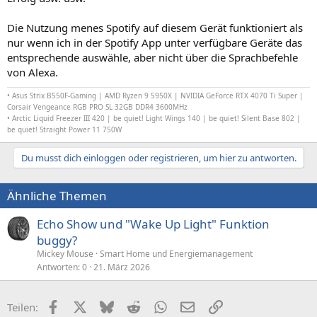
Die Nutzung menes Spotify auf diesem Gerät funktioniert als
nur wenn ich in der Spotify App unter verfügbare Geräte das
entsprechende auswähle, aber nicht über die Sprachbefehle
von Alexa.
•
Asus Strix B550F-Gaming |
AMD Ryzen 9 5950X | NVIDIA GeForce RTX 4070 Ti Super
|
Corsair Vengeance RGB PRO SL 32GB DDR4 3600MHz
• Arctic Liquid Freezer III 420 |
be quiet! Light Wings 140
| be quiet! Silent Base 802 |
be quiet! Straight Power 11 750W
Du musst dich einloggen oder registrieren, um hier zu antworten.
Ähnliche Themen
Echo Show und "Wake Up Light" Funktion
buggy?
Mickey Mouse
Smart Home und Energiemanagement
Antworten
0
21. März 2026
Facebook
X (Twitter)
Bluesky
Reddit
WhatsApp
E-Mail
Link
Teilen: