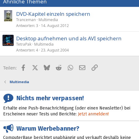
Ähnliche Themen
DVD-Kapitel einzeln speichern
Tranceman
Multimedia
Antworten
3
14. August 2012
Desktop aufnehmen und als AVI speichern
TetraPak
Multimedia
Antworten
4
23. August 2004
Facebook
X (Twitter)
Bluesky
Reddit
WhatsApp
E-Mail
Link
Teilen:
Multimedia
Nichts mehr verpassen!
Erhalte eine Push-Benachrichtigung (oder einen Newsletter) bei
Erscheinen neuer Tests und Berichte:
Jetzt anmelden!
Warum Werbebanner?
ComputerBase berichtet unabhängig und verkauft deshalb keine