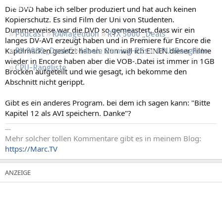
Regeln
Die DVD habe ich selber produziert und hat auch keinen
Kopierschutz. Es sind Film der Uni von Studenten.
Dummerweise war die DVD so gemeastert, dass wir ein
Podcast
RAMageddon
RTX 5000 „Deals“
langes DV-AVI erzeugt haben und in Premiere für Encore die
Kaptilmarken gesetzt haben. Nun will ich EINEN dieser Filme
RX 9000 „Deals“
Ideale Gaming-PCs
GPU-Rangliste
wieder in Encore haben aber die VOB-.Datei ist immer in 1GB
CPU-Rangliste
Brocken aufgeteilt und wie gesagt, ich bekomme den
Abschnitt nicht gerippt.
Gibt es ein anderes Program. bei dem ich sagen kann: "Bitte
Kapitel 12 als AVI speichern. Danke"?
---
Mehr solcher tollen Kommentare gibt es in meinem Blog:
https://Marc.TV