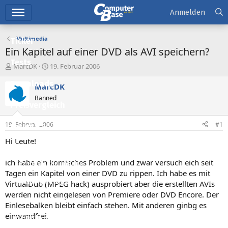
Hauptmenü
Anmelden
Multimedia
Ticker
Ein Kapitel auf einer DVD als AVI speichern?
Tests
E
E
MarcDK
19. Februar 2006
r
r
Downloads
s
s
MarcDK
t
t
Banned
e
e
Preisvergleich
l
l
l
l
19. Februar 2006
#1
Forum
e
t
r
a
Hi Leute!
Aktuelles
m
ich habe ein komisches Problem und zwar versuch eich seit
Empfohlene Inhalte
Tagen ein Kapitel von einer DVD zu rippen. Ich habe es mit
Neue Beiträge
VirtualDub (MPEG hack) ausprobiert aber die erstellten AVIs
werden nicht eingelesen von Premiere oder DVD Encore. Der
Neueste Aktivitäten
Einlesebalken bleibt einfach stehen. Mit anderen ginbg es
einwandfrei.
Leserartikel