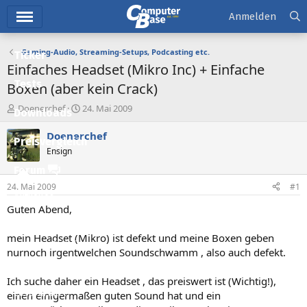
Hauptmenü
Anmelden
Gaming-Audio, Streaming-Setups, Podcasting etc.
Ticker
Einfaches Headset (Mikro Inc) + Einfache
Tests
Boxen (aber kein Crack)
E
E
Doenerchef
24. Mai 2009
Downloads
r
r
s
s
Doenerchef
Preisvergleich
t
t
Ensign
e
e
l
l
Forum
l
l
24. Mai 2009
#1
e
t
Aktuelles
r
a
Guten Abend,
m
Empfohlene Inhalte
mein Headset (Mikro) ist defekt und meine Boxen geben
Neue Beiträge
nurnoch irgentwelchen Soundschwamm , also auch defekt.
Neueste Aktivitäten
Ich suche daher ein Headset , das preiswert ist (Wichtig!),
Leserartikel
einen einigermaßen guten Sound hat und ein