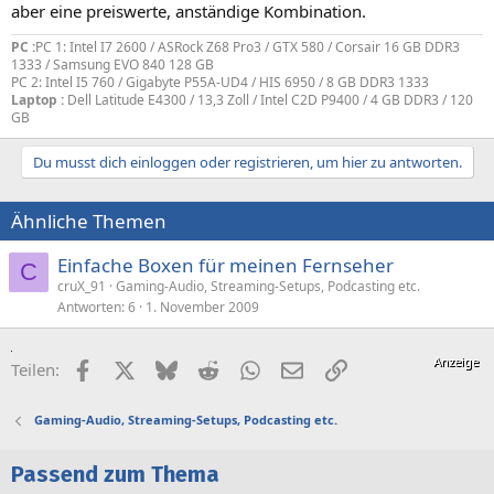
aber eine preiswerte, anständige Kombination.
PC :
PC 1: Intel I7 2600 / ASRock Z68 Pro3 / GTX 580 / Corsair 16 GB DDR3
1333 / Samsung EVO 840 128 GB
PC 2: Intel I5 760 / Gigabyte P55A-UD4 / HIS 6950 / 8 GB DDR3 1333
Laptop :
Dell Latitude E4300 / 13,3 Zoll / Intel C2D P9400 / 4 GB DDR3 / 120
GB
Du musst dich einloggen oder registrieren, um hier zu antworten.
Ähnliche Themen
Einfache Boxen für meinen Fernseher
C
cruX_91
Gaming-Audio, Streaming-Setups, Podcasting etc.
Antworten
6
1. November 2009
Facebook
X (Twitter)
Bluesky
Reddit
WhatsApp
E-Mail
Link
Teilen:
Gaming-Audio, Streaming-Setups, Podcasting etc.
Passend zum Thema