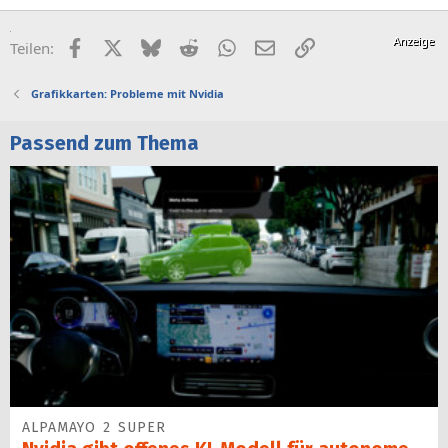
Facebook
X (Twitter)
Bluesky
Reddit
WhatsApp
E-Mail
Link
Teilen:
Grafikkarten: Probleme mit Nvidia
Passend zum Thema
ALPAMAYO 2 SUPER