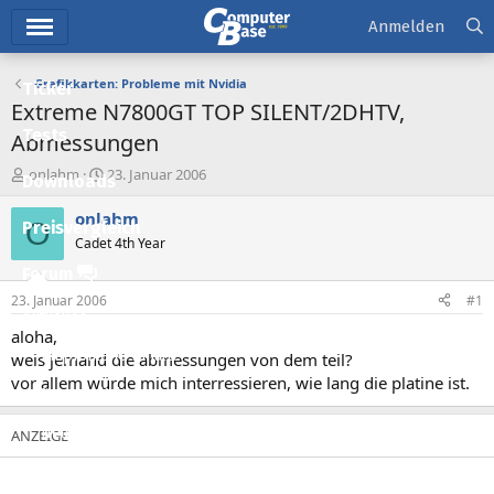
Hauptmenü
Anmelden
Grafikkarten: Probleme mit Nvidia
Ticker
Extreme N7800GT TOP SILENT/2DHTV,
Tests
Abmessungen
E
E
onlahm
23. Januar 2006
Downloads
r
r
s
s
onlahm
O
Preisvergleich
t
t
Cadet 4th Year
e
e
l
l
Forum
l
l
23. Januar 2006
#1
e
t
Aktuelles
r
a
aloha,
m
Empfohlene Inhalte
weis jemand die abmessungen von dem teil?
vor allem würde mich interressieren, wie lang die platine ist.
Neue Beiträge
Neueste Aktivitäten
Leserartikel