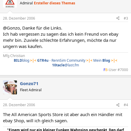
Admiral
Ersteller dieses Themas
28. Dezember 2006
#3
@Gonzo, Danke für die Links.
Ich hab vergessen zu sagen das ich kein Freund von ebay
mehr bin. Zuviele schlechte Erfahrungen, möchte da nur
ungern was kaufen.
Mfg Christian
BILD
blog
>|<
GTR4u
- RennSim Community
>|<
Mein
Blog
>|<
10tacle
@last.fm
F
B
-User #7000​
Gonzo71
Fleet Admiral
28. Dezember 2006
#4
The All American Sports Store ist aber auch ein Händler mit
ebay Shop, will ich gleich sagen.
"Einem wird nur ein kleiner Funken Wahnsinn geschenkt. Den darf