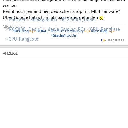
Regeln
warten.
Kennt noch jemand nen deutschen Shop mit MLB Fanware?
Über Google hab ich nichts passendes gefunden
Podcast
RAMageddon
RTX 5000 „Deals“
Mfg Christian
RX 9000 „Deals“
Ideale Gaming-PCs
GPU-Rangliste
BILD
blog
>|<
GTR4u
- RennSim Community
>|<
Mein
Blog
>|<
10tacle
@last.fm
CPU-Rangliste
F
B
-User #7000​