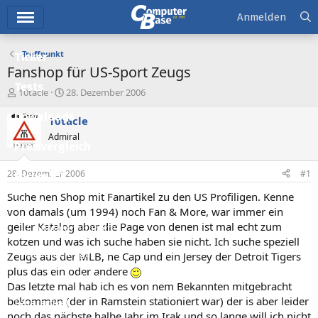
Hauptmenü
Anmelden
Treffpunkt
Ticker
Fanshop für US-Sport Zeugs
Tests
E
E
10tacle
28. Dezember 2006
r
r
Downloads
s
s
10tacle
t
t
Admiral
e
e
Preisvergleich
l
l
l
l
28. Dezember 2006
#1
Forum
e
t
r
a
Suche nen Shop mit Fanartikel zu den US Profiligen. Kenne
Aktuelles
m
von damals (um 1994) noch Fan & More, war immer ein
geiler Katalog aber die Page von denen ist mal echt zum
Empfohlene Inhalte
kotzen und was ich suche haben sie nicht. Ich suche speziell
Neue Beiträge
Zeugs aus der MLB, ne Cap und ein Jersey der Detroit Tigers
plus das ein oder andere
Neueste Aktivitäten
Das letzte mal hab ich es von nem Bekannten mitgebracht
bekommen (der in Ramstein stationiert war) der is aber leider
Leserartikel
noch das nächste halbe Jahr im Irak und so lange will ich nicht