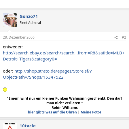
Gonzo71
Fleet Admiral
28. Dezember 2006
#2
entweder:
http://search.ebay.de/search/search...from=R8&satitle=MLB+
Detroit+Tigers&category0=
oder:
http://shop.strato.de/epages/Store.sf/?
ObjectPath=/Shops/15347522
"Einem wird nur ein kleiner Funken Wahnsinn geschenkt. Den darf
man nicht verlieren."
Robin Williams
hier gibts was auf die Ohren
|
Meine Fotos
10tacle