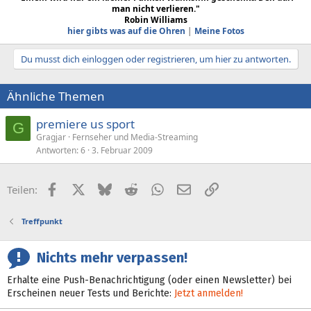
man nicht verlieren."
Robin Williams
hier gibts was auf die Ohren
|
Meine Fotos
Du musst dich einloggen oder registrieren, um hier zu antworten.
Ähnliche Themen
premiere us sport
G
Gragjar
Fernseher und Media-Streaming
Antworten
6
3. Februar 2009
Facebook
X (Twitter)
Bluesky
Reddit
WhatsApp
E-Mail
Link
Teilen:
Treffpunkt
Nichts mehr verpassen!
Erhalte eine Push-Benachrichtigung (oder einen Newsletter) bei
Erscheinen neuer Tests und Berichte:
Jetzt anmelden!