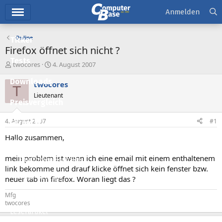
Hauptmenü
Anmelden
Online
Ticker
Firefox öffnet sich nicht ?
Tests
E
E
twocores
4. August 2007
r
r
Downloads
s
s
twocores
T
t
t
Lieutenant
e
e
Preisvergleich
l
l
l
l
4. August 2007
#1
Forum
e
t
r
a
Hallo zusammen,
Aktuelles
m
mein problem ist wenn ich eine email mit einem enthaltenem
Empfohlene Inhalte
link bekomme und drauf klicke öffnet sich kein fenster bzw.
Neue Beiträge
neuer tab im firefox. Woran liegt das ?
Neueste Aktivitäten
Mfg
twocores
Leserartikel