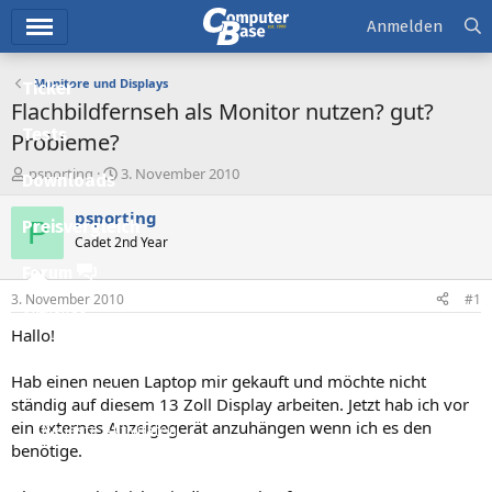
Hauptmenü
Anmelden
Monitore und Displays
Ticker
Flachbildfernseh als Monitor nutzen? gut?
Tests
Probleme?
E
E
psporting
3. November 2010
Downloads
r
r
s
s
psporting
P
Preisvergleich
t
t
Cadet 2nd Year
e
e
l
l
Forum
l
l
3. November 2010
#1
e
t
Aktuelles
r
a
Hallo!
m
Empfohlene Inhalte
Hab einen neuen Laptop mir gekauft und möchte nicht
Neue Beiträge
ständig auf diesem 13 Zoll Display arbeiten. Jetzt hab ich vor
ein externes Anzeigegerät anzuhängen wenn ich es den
Neueste Aktivitäten
benötige.
Leserartikel