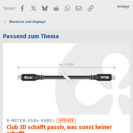
Facebook
X (Twitter)
Bluesky
Reddit
WhatsApp
E-Mail
Link
Teilen:
Monitore und Displays
Passend zum Thema
9-METER-USB4-KABEL
UPDATE
Club 3D schafft passiv, was sonst keiner