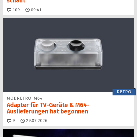
schafft
Kommentare
109
09:41
RETRO
MODRETRO M64
Adapter für TV-Geräte & M64-
Auslieferungen hat begon­nen
Kommentare
9
29.07.2026