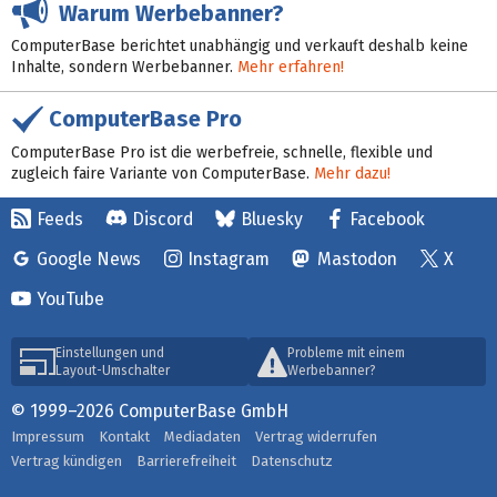
Warum Werbebanner?
ComputerBase berichtet unabhängig und verkauft deshalb keine
Inhalte, sondern Werbebanner.
Mehr erfahren!
ComputerBase Pro
ComputerBase Pro ist die werbefreie, schnelle, flexible und
zugleich faire Variante von ComputerBase.
Mehr dazu!
Feeds
Discord
Bluesky
Facebook
Google News
Instagram
Mastodon
X
YouTube
Einstellungen und
Probleme mit einem
Layout-Umschalter
Werbebanner?
© 1999–2026 ComputerBase GmbH
Impressum
Kontakt
Mediadaten
Vertrag widerrufen
Vertrag kündigen
Barrierefreiheit
Datenschutz