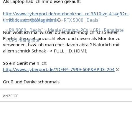
Als Laptop hab ich mir diesen gekauft:
Regeln
http://www.cyberport.de/notebook/no...re-3810tzg-414g32n-
timeline---restposten.html
Podcast
RAMageddon
RTX 5000 „Deals“
RX 9000 „Deals“
Ideale Gaming-PCs
GPU-Rangliste
Nun wollt ich mal wissen ob es auch möglich ist so einen
Flachbildfernseh anzuschließen und diesen als Monitor zu
CPU-Rangliste
verwenden, bzw. ob man eher davon abrät? Natürlich mit
allem schnick Schnak --> FULL HD, HDMI.
So ein Gerät mein ich:
http://www.cyberport.de/?DEEP=7999-60P&APID=204
Gruß und Danke schonmals