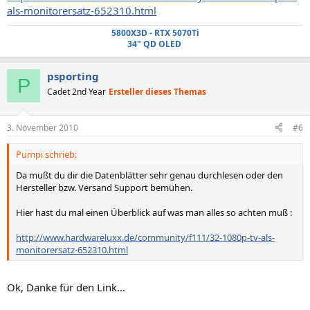
als-monitorersatz-652310.html
5800X3D -
RTX 5070Ti
34" QD OLED
psporting
P
Cadet 2nd Year
Ersteller dieses Themas
3. November 2010
#6
Pumpi schrieb:
Da mußt du dir die Datenblätter sehr genau durchlesen oder den
Hersteller bzw. Versand Support bemühen.
Hier hast du mal einen Überblick auf was man alles so achten muß :
http://www.hardwareluxx.de/community/f111/32-1080p-tv-als-
monitorersatz-652310.html
Ok, Danke für den Link...