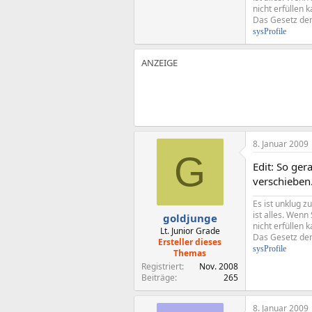
nicht erfüllen k
Das Gesetz der 
sysProfile
8. Januar 2009
G
Edit: So ger
verschieben
Es ist unklug z
ist alles. Wen
goldjunge
nicht erfüllen k
Lt. Junior Grade
Das Gesetz der 
Ersteller dieses
sysProfile
Themas
Registriert
Nov. 2008
Beiträge
265
8. Januar 2009