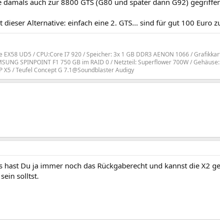
 damals auch zur 8800 GTS (G80 und später dann G92) gegriffen
 dieser Alternative: einfach eine 2. GTS... sind für gut 100 Euro
e EX58 UD5 / CPU:Core I7 920 / Speicher: 3x 1 GB DDR3 AENON 1066 / Grafikka
SUNG SPINPOINT F1 750 GB im RAID 0 / Netzteil: Superflower 700W / Gehäuse: C
 X5 / Teufel Concept G 7.1@Soundblaster Audigy
lls hast Du ja immer noch das Rückgaberecht und kannst die X2
sein solltst.