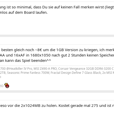
ung ist so minimal, dass Du sie auf keinen Fall merken wirst (lieg
mlos auf dem Board laufen.
m besten gleich noch ~8€ um die 1GB Version zu kriegen, ich mer
AA und 16xAF in 1680x1050 nach gut 2 Stunden keinen Speicher
an kann das Spiel beenden^^
10700 @Heatkiller IV Pro, MSI Z490-A PRO, Corsair Vengeance 32GB DDR4-3200 C
s 2TB, Seasonic Prime Fanless 700W, Fractal Design Define 7 Glass Black, 2x M
o
H2O
wieso vor die 2x1024MB zu holen. Kostet gerade mal 275 und ist 