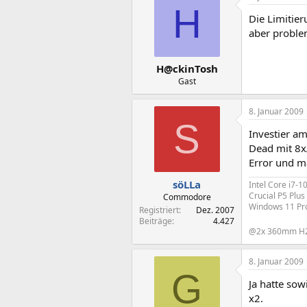
H
Die Limitier
aber proble
H@ckinTosh
Gast
8. Januar 2009
S
Investier a
Dead mit 8x
Error und m
söLLa
Intel Core i7-
Crucial P5 Plu
Commodore
Windows 11 Pr
Registriert
Dez. 2007
Beiträge
4.427
@2x 360mm 
8. Januar 2009
G
Ja hatte so
x2.