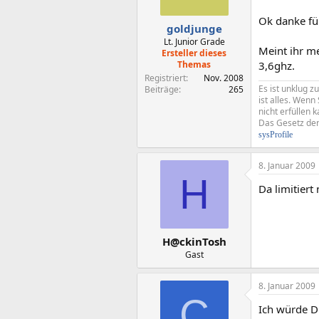
Ok danke fü
goldjunge
Lt. Junior Grade
Meint ihr m
Ersteller dieses
Themas
3,6ghz.
Registriert
Nov. 2008
Es ist unklug z
Beiträge
265
ist alles. Wen
nicht erfüllen k
Das Gesetz der 
sysProfile
8. Januar 2009
H
Da limitiert
H@ckinTosh
Gast
8. Januar 2009
C
Ich würde D