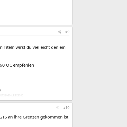
#9
Titeln wirst du vielleicht den ein
X260 OC empfehlen
W
 RTX3080ti, RTX5080
#10
 GTS an ihre Grenzen gekommen ist