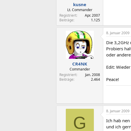
kusne
Lt. Commander
Registriert
Apr. 2007
Beiträge
1.125
8. Januar 2009
Die 3,2GHz r
Probiers hal
oder andere
CR4NK
Edit: Wiede
Commander
Registriert
Jan. 2008
Peace!
Beiträge
2.464
8. Januar 2009
G
Ich hab nen
und ich gern