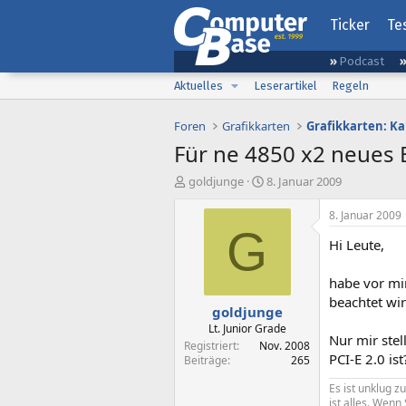
Ticker
Te
Podcast
Aktuelles
Leserartikel
Regeln
Foren
Grafikkarten
Grafikkarten: K
Für ne 4850 x2 neues
E
E
goldjunge
8. Januar 2009
r
r
s
s
8. Januar 2009
t
t
G
Hi Leute,
e
e
l
l
l
l
habe vor mir
e
t
beachtet wir
goldjunge
r
a
m
Lt. Junior Grade
Nur mir stel
Registriert
Nov. 2008
PCI-E 2.0 ist
Beiträge
265
Es ist unklug z
ist alles. Wen