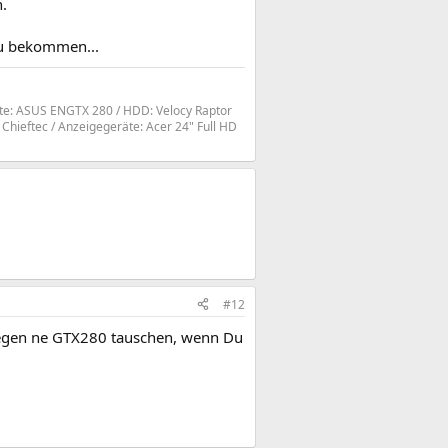
.
 zu bekommen...
rte: ASUS ENGTX 280 / HDD: Velocy Raptor
hieftec / Anzeigegeräte: Acer 24" Full HD
#12
 gegen ne GTX280 tauschen, wenn Du