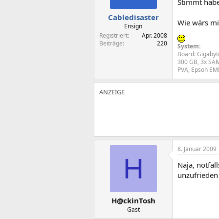
Stimmt habe
Cabledisaster
Wie wärs mit
Ensign
Registriert
Apr. 2008
Beiträge
220
System:
Board: Gigabyt
300 GB, 3x SAM
PVA, Epson EMP
8. Januar 2009
H
Naja, notfa
unzufrieden 
H@ckinTosh
Gast