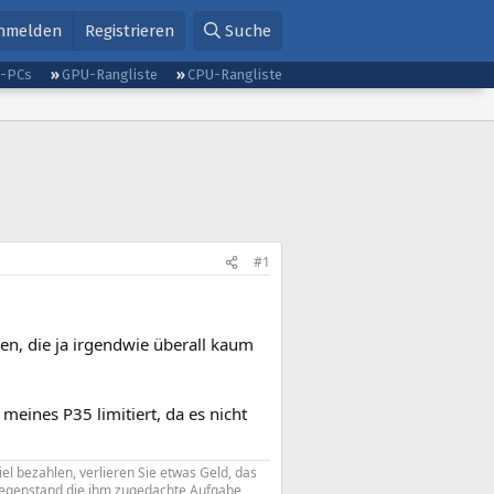
nmelden
Registrieren
Suche
g-PCs
GPU-Rangliste
CPU-Rangliste
#1
en, die ja irgendwie überall kaum
 meines P35 limitiert, da es nicht
iel bezahlen, verlieren Sie etwas Geld, das
 Gegenstand die ihm zugedachte Aufgabe