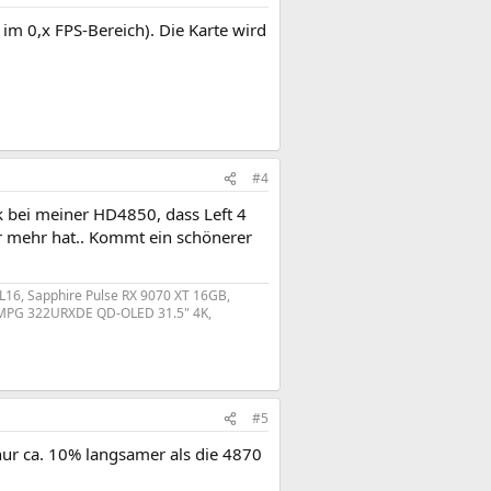
t im 0,x FPS-Bereich). Die Karte wird
#4
k bei meiner HD4850, dass Left 4
 mehr hat.. Kommt ein schönerer
L16, Sapphire Pulse RX 9070 XT 16GB,
SI MPG 322URXDE QD-OLED 31.5" 4K,
#5
nur ca. 10% langsamer als die 4870