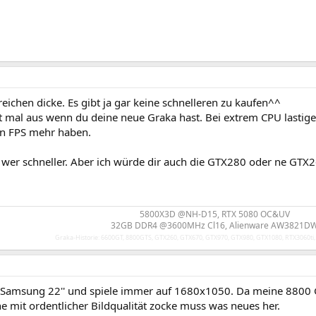
eichen dicke. Es gibt ja gar keine schnelleren zu kaufen^^
t mal aus wenn du deine neue Graka hast. Bei extrem CPU lastigen 
n FPS mehr haben.
r wer schneller. Aber ich würde dir auch die GTX280 oder ne GT
5800X3D @NH-D15, RTX 5080 OC&UV
32GB DDR4 @3600MHz Cl16, Alienware AW3821D
Graka-Historie: 6600GT, 8800GTS, GTX260, GTX670, GTX970, GTX980, GTX1080, RTX3060ti,
 Samsung 22'' und spiele immer auf 1680x1050. Da meine 8800
e mit ordentlicher Bildqualität zocke muss was neues her.