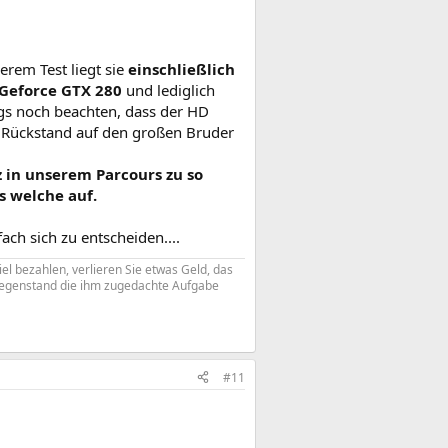
erem Test liegt sie
einschließlich
 Geforce GTX 280
und lediglich
ngs noch beachten, dass der HD
e Rückstand auf den großen Bruder
 in unserem Parcours zu so
s welche auf.
ch sich zu entscheiden....
iel bezahlen, verlieren Sie etwas Geld, das
 Gegenstand die ihm zugedachte Aufgabe
#11