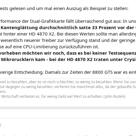
ests gelesen und um mal einen Auszug als Beispiel zu stellen:
formance der Dual-Grafikkarte fällt überraschend gut aus: In uns
 Kantenglättung durchschnittlich satte 33 Prozent vor der
t hinter einer HD 4870 X2. Bei diesen Werten sollte man allerdi
 wesentlich neuerer Treiber zur Verfügung stand und der gering
se auf eine CPU-Limitierung zurückzuführen ist.
rvorheben möchten wir noch, dass es bei keiner Testsequenz
Mikrorucklern kam - bei der HD 4870 X2 traten unter Crysi
ierige Entscheidung. Damals zur Zeiten der 8800 GTS war es einfa
uviel zu bezahlen, aber es ist noch schlechter, zu wenig zu bezahlen. Wenn Sie zuv
n Sie dagegen zu wenig bezahlen, verlieren Sie manchmal alles, da der gekaufte
ann.
Wirtschaft verbietet es, für wenig Geld viel Wert zu erhalten. (John Ruskin)
: