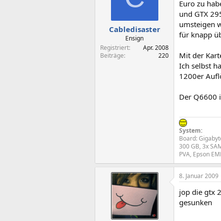
Euro zu habe
und GTX 295
umsteigen w
Cabledisaster
für knapp ü
Ensign
Registriert
Apr. 2008
Mit der Kart
Beiträge
220
Ich selbst h
1200er Auflö
Der Q6600 is
System:
Board: Gigabyt
300 GB, 3x SAM
PVA, Epson EMP
8. Januar 2009
jop die gtx 
gesunken