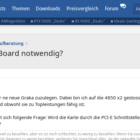
sts
Themen
Downloads
Preisvergleich
Forum
A
RAMageddon
RTX 5000 „Deals“
RX 9000 „Deals“
Ideale Gamin
aufberatung
 Board notwendig?
 ne neue Graka zuzulegen. Dabei bin ich auf die 4850 x2 gestoss
d obwohl sie zu Topleistungen fähig ist.
lt sich folgende Frage: Wird die Karte durch die PCI-E Schnittstelle
?
uviel zu bezahlen, aber es ist noch schlechter, zu wenig zu bezahlen. Wenn Sie zuv
n Sie dagegen zu wenig bezahlen, verlieren Sie manchmal alles, da der gekaufte