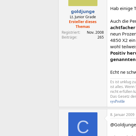
Hab einige T
goldjunge
Lt. Junior Grade
Auch die Per
Ersteller dieses
Themas
achtfacher
Registriert
Nov. 2008
neun Prozen
Beiträge
265
4850 X2 ein
wohl teilwei
Positiv he
genannten 
Echt ne schw
Es ist unklug z
ist alles. Wen
nicht erfüllen k
Das Gesetz der 
sysProfile
8. Januar 2009
C
@Goldjunge