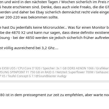
n und wird in den nächsten Tagen / Wochen sicherlich im Preis n
 heute erschienen sind. Denke, dass auch viele Freaks, die die 
erden und daher bei Ebay sicherlich demnächst recht viele einge
ber 200-220 was bekommen sollte.
e hast Du jedenfalls keine Microruckler... Was für einen Monitor 
abe die 4870 X2 und kann nur sagen, dass diese definitiv existiere
sung - bei der 4850 werden sie jedoch sicherlich früher auftrete
t völlig ausreichend bei 3,2 Ghz....
e EX58 UD5 / CPU:Core I7 920 / Speicher: 3x 1 GB DDR3 AENON 1066 / Grafikka
SUNG SPINPOINT F1 750 GB im RAID 0 / Netzteil: Superflower 700W / Gehäuse: C
 X5 / Teufel Concept G 7.1@Soundblaster Audigy
280 ist in dem preissegment zur zeit zu empfehlen, aber warte noc