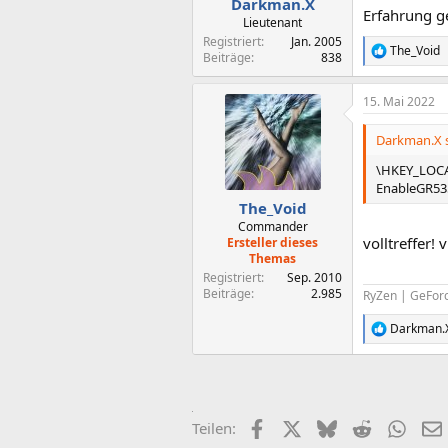
Darkman.X
Erfahrung ge
Lieutenant
Registriert
Jan. 2005
The_Void
R
Beiträge
838
e
a
15. Mai 2022
k
t
i
Darkman.X s
o
n
\HKEY_LOCA
e
EnableGR535
n
The_Void
:
Commander
volltreffer!
Ersteller dieses
Themas
Registriert
Sep. 2010
Beiträge
2.985
RyZen | GeFor
Darkman.
R
e
a
k
t
i
Facebook
X (Twitter)
Bluesky
Reddit
What
Teilen:
o
n