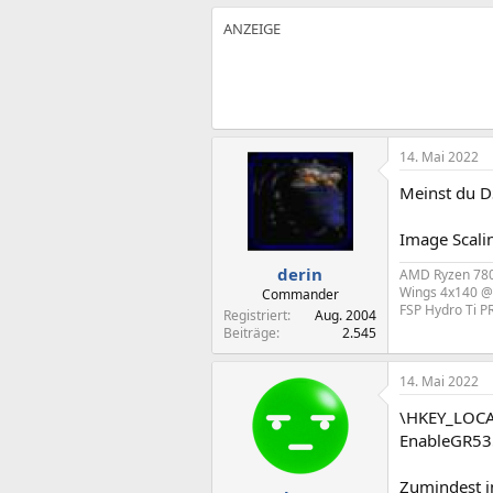
14. Mai 2022
Meinst du D
Image Scali
derin
AMD Ryzen 7800
Wings 4x140 @
Commander
FSP Hydro Ti 
Registriert
Aug. 2004
Beiträge
2.545
14. Mai 2022
\HKEY_LOCA
EnableGR53
Zumindest in