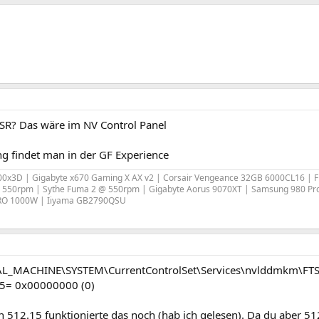
SR? Das wäre im NV Control Panel
ng findet man in der GF Experience
x3D | Gigabyte x670 Gaming X AX v2 | Corsair Vengeance 32GB 6000CL16 | Fra
 550rpm | Sythe Fuma 2 @ 550rpm | Gigabyte Aorus 9070XT | Samsung 980 Pro
PRO 1000W | Iiyama GB2790QSU
L_MACHINE\SYSTEM\CurrentControlSet\Services\nvlddmkm\FT
5= 0x00000000 (0)
 512.15 funktionierte das noch (hab ich gelesen). Da du aber 512