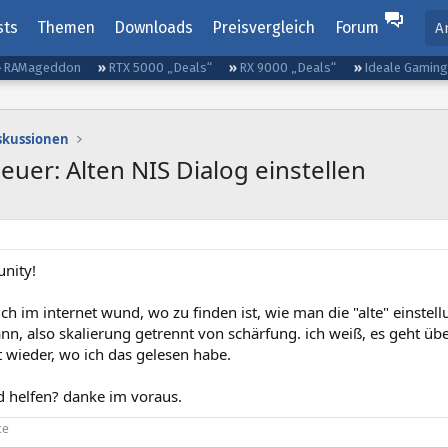
sts
Themen
Downloads
Preisvergleich
Forum
A
RAMageddon
RTX 5000 „Deals“
RX 9000 „Deals“
Ideale Gamin
iskussionen
uer: Alten NIS Dialog einstellen
nity!
ch im internet wund, wo zu finden ist, wie man die "alte" einstel
ann, also skalierung getrennt von schärfung. ich weiß, es geht über
t wieder, wo ich das gelesen habe.
 helfen? danke im voraus.
ce