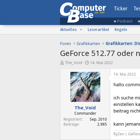
Ticker
Te
Podcast
Aktuelles
Leserartikel
Regeln
Foren
Grafikkarten
Grafikkarten: D
GeForce 512.77 oder ne
E
E
The_Void
14. Mai 2022
r
r
s
s
14. Mai 2022
t
t
hallo commu
e
e
l
l
l
l
ich suche mi
e
t
einstellen k
The_Void
r
a
beitrag nich
m
Commander
Registriert
Sep. 2010
kann jemand
Beiträge
2.985
RyZen | GeFor