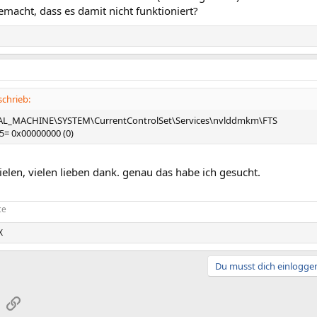
macht, dass es damit nicht funktioniert?
chrieb:
L_MACHINE\SYSTEM\CurrentControlSet\Services\nvlddmkm\FTS
= 0x00000000 (0)
 vielen, vielen lieben dank. genau das habe ich gesucht.
ce
X
Du musst dich einloggen
sApp
E-Mail
Link