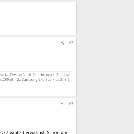
#2
ctal Design North XL | be quiet! Shadow
 250GB | 2x Samsung 970 Evo Plus 2TB |
#3
S
.77 explizit erwähnst: Schon die