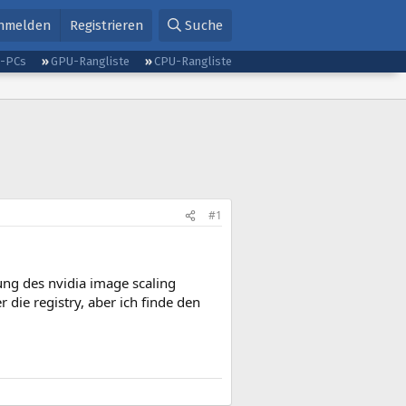
nmelden
Registrieren
Suche
g-PCs
GPU-Rangliste
CPU-Rangliste
#1
lung des nvidia image scaling
 die registry, aber ich finde den