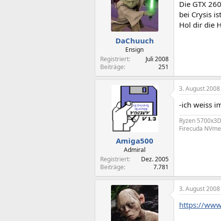
Die GTX 260 
bei Crysis i
Hol dir die 
DaChuuch
Ensign
Registriert
Juli 2008
Beiträge
251
3. August 2008
-ich weiss i
Ryzen 5700x3D,
Firecuda NVme,
Amiga500
Admiral
Registriert
Dez. 2005
Beiträge
7.781
3. August 2008
https://www.