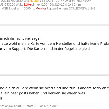
re Duo E6750 2x3,4Ghz
Netzteil
: BE QUIET Dark Power P7-PRO-450W
SUS GTX260 Wakü
Lüfter
:S-flex1200 120x120x25 & 2x 80mm
r
: 4GB Excelram 1000Mhz
Monitor
Fujitsu-Siemens SCALEOVIEW L19-2
 ich dir nicht viel sagen.
atte wohl mal ne Karte von dem Hersteller und hatte keine Probs
ur vom Support. Die Karten sind in der Regel alle gleich.
ind gleich außere wenn sie oced sind und zub is anders sorry an f
mal ein paar posts haben und denken sie wären was
aß
thlon 64 X2 4000+ statt 2.10 oc auf 2.70x2