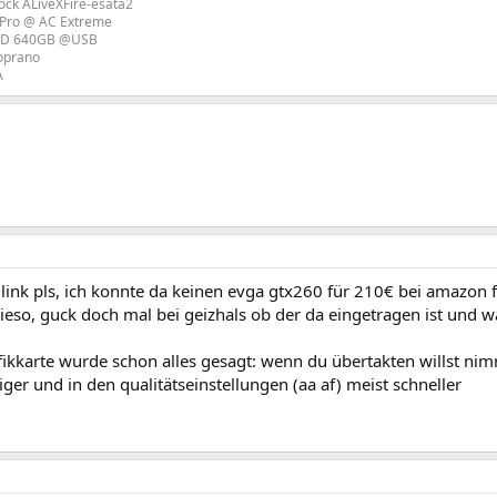
ck ALiveXFire-esata2
 Pro @ AC Extreme
WD 640GB @USB
oprano
A
link pls, ich konnte da keinen evga gtx260 für 210€ bei amazon f
ieso, guck doch mal bei geizhals ob der da eingetragen ist und 
fikkarte wurde schon alles gesagt: wenn du übertakten willst ni
tiger und in den qualitätseinstellungen (aa af) meist schneller