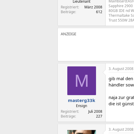
Mainboard:Asro
Lieutenant
Sapphire 2900
Registriert
März 2008
80GB IDE nd 
Beiträge
612
Thermaltake S
Trust 550W 28
3. August 2008
M
gib mal den 
händler sow
naja zur gra
masterg33k
die ist güns
Ensign
Registriert
Juli 2008
Beiträge
227
3. August 2008