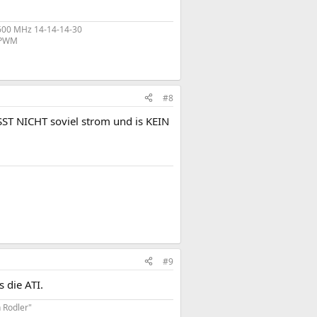
600 MHz 14-14-14-30
2 PWM
#8
ISST NICHT soviel strom und is KEIN
#9
 die ATI.
 Rodler"