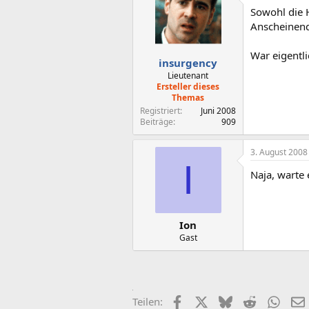
Sowohl die 
Anscheinend
War eigentli
insurgency
Lieutenant
Ersteller dieses
Themas
Registriert
Juni 2008
Beiträge
909
3. August 2008
I
Naja, warte
Ion
Gast
Facebook
X (Twitter)
Bluesky
Reddit
What
Teilen: