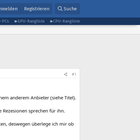
nmelden
Registrieren
Suche
g-PCs
GPU-Rangliste
CPU-Rangliste
#1
nem anderem Anbieter (siehe Titel).
 Rezesionen sprechen für ihn.
kten, deswegen überlege ich mir ob