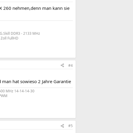
 GTX 260 nehmen,denn man kann sie
 G.Skill DDR3 - 2133 MHz
 Zoll FullHD
#4
nd man hat sowieso 2 Jahre Garantie
600 MHz 14-14-14-30
2 PWM
#5