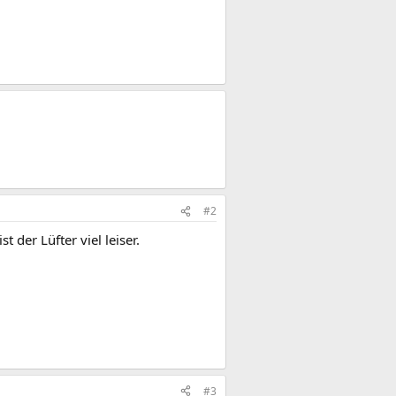
#2
t der Lüfter viel leiser.
#3