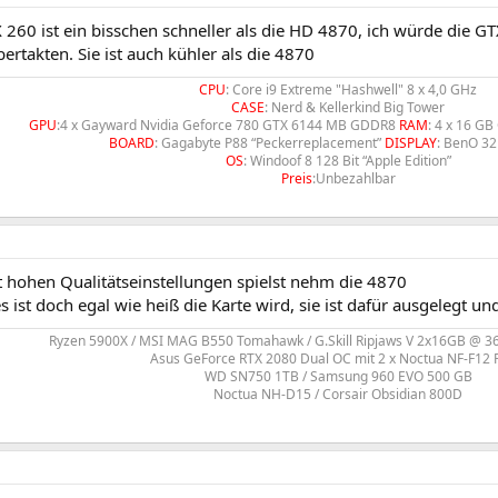
X 260 ist ein bisschen schneller als die HD 4870, ich würde die
ertakten. Sie ist auch kühler als die 4870
CPU
: Core i9 Extreme "Hashwell" 8 x 4,0 GHz
CASE
: Nerd & Kellerkind Big Tower
GPU
:4 x Gayward Nvidia Geforce 780 GTX 6144 MB GDDR8
RAM
: 4 x 16 GB
BOARD
: Gagabyte P88 “Peckerreplacement”
DISPLAY
: BenO 32
OS
: Windoof 8 128 Bit “Apple Edition”
Preis
:Unbezahlbar
 hohen Qualitätseinstellungen spielst nehm die 4870
ist doch egal wie heiß die Karte wird, sie ist dafür ausgelegt u
Ryzen 5900X / MSI MAG B550 Tomahawk / G.Skill Ripjaws V 2x16GB @ 3
Asus GeForce RTX 2080 Dual OC mit 2 x Noctua NF-F1
WD SN750 1TB / Samsung 960 EVO 500 GB
Noctua NH-D15 / Corsair Obsidian 800D​