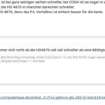
ist bei ganz wenigen sachen schneller, bei COD4 ist sie sogar in
st die HD 4870 in manchen bereichen schneller.
HD 4870, denn das P/L Verhältnis ist einfach besser für die Karte.
mmer nich nicht ob die HD4870 viel viel schneller als eine 8800g
MSI B550 Mag Tomahawk, 32GB G.Skil Flare X -14, Msi RTX 4070Ti Super Gaming
 Bequiet Dark Power 11 -650 Watt
computerbase.de/artikel...0-cf-vs-geforce-gtx-260-sli-test.834/s