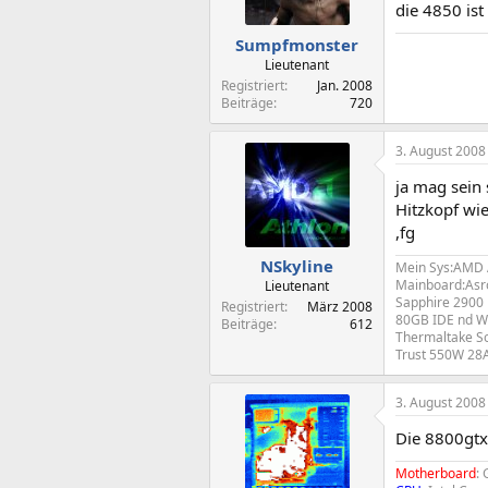
die 4850 ist
Sumpfmonster
Lieutenant
Registriert
Jan. 2008
Beiträge
720
3. August 2008
ja mag sein 
Hitzkopf wie
,fg
NSkyline
Mein Sys:AMD A
Mainboard:Asro
Lieutenant
Sapphire 2900
Registriert
März 2008
80GB IDE nd 
Beiträge
612
Thermaltake S
Trust 550W 28
3. August 2008
Die 8800gtx 
Motherboard
: