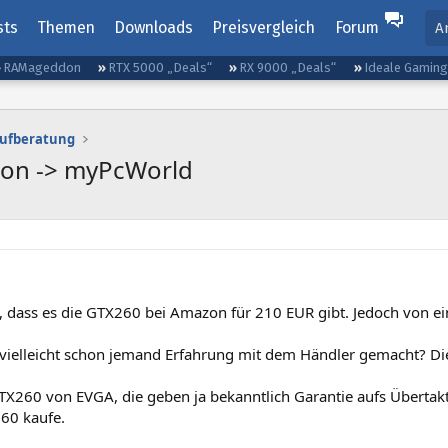
sts
Themen
Downloads
Preisvergleich
Forum
A
RAMageddon
RTX 5000 „Deals“
RX 9000 „Deals“
Ideale Gamin
aufberatung
zon -> myPcWorld
, dass es die GTX260 bei Amazon für 210 EUR gibt. Jedoch von ei
vielleicht schon jemand Erfahrung mit dem Händler gemacht? Die
 GTX260 von EVGA, die geben ja bekanntlich Garantie aufs Überta
260 kaufe.