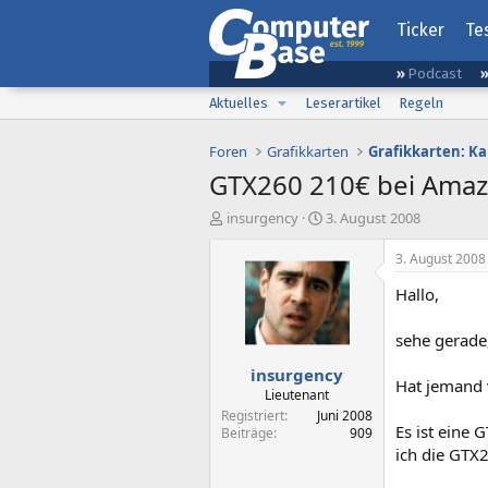
Ticker
Te
Podcast
Aktuelles
Leserartikel
Regeln
Foren
Grafikkarten
Grafikkarten: K
GTX260 210€ bei Ama
E
E
insurgency
3. August 2008
r
r
s
s
3. August 2008
t
t
Hallo,
e
e
l
l
l
l
sehe gerade
e
t
insurgency
r
a
Hat jemand 
m
Lieutenant
Registriert
Juni 2008
Es ist eine
Beiträge
909
ich die GTX