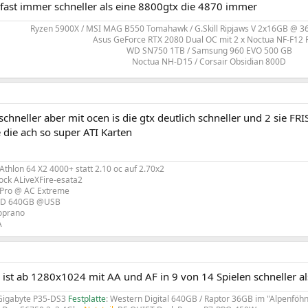
 fast immer schneller als eine 8800gtx die 4870 immer
Ryzen 5900X / MSI MAG B550 Tomahawk / G.Skill Ripjaws V 2x16GB @ 3
Asus GeForce RTX 2080 Dual OC mit 2 x Noctua NF-F1
WD SN750 1TB / Samsung 960 EVO 500 GB
Noctua NH-D15 / Corsair Obsidian 800D​
schneller aber mit ocen is die gtx deutlich schneller und 2 sie FR
 die ach so super ATI Karten
thlon 64 X2 4000+ statt 2.10 oc auf 2.70x2
ck ALiveXFire-esata2
 Pro @ AC Extreme
WD 640GB @USB
oprano
A
ist ab 1280x1024 mit AA und AF in 9 von 14 Spielen schneller als
 Gigabyte P35-DS3
Festplatte
: Western Digital 640GB / Raptor 36GB im "Alpenföhn