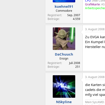
CPU
: Intel Co
Grafikkarte
: A
kuehnel91
Arbeitsspeiche
Commodore
Registriert
Sep. 2007
Beiträge
4.559
3. August 2008
Zu EVGA kann
Ein Kumpel h
Hersteller n
DaChuuch
Ensign
Registriert
Juli 2008
Beiträge
251
3. August 2008
die Karten s
cadets die 
mfg viel sp
NSkyline
Mein Sys:AMD A