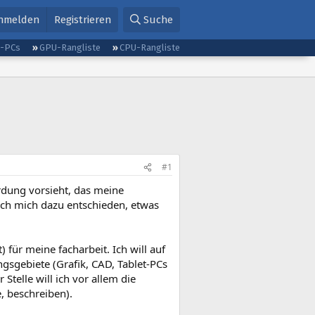
nmelden
Registrieren
Suche
g-PCs
GPU-Rangliste
CPU-Rangliste
#1
ordung vorsieht, das meine
ich mich dazu entschieden, etwas
 für meine facharbeit. Ich will auf
ngsgebiete (Grafik, CAD, Tablet-PCs
Stelle will ich vor allem die
e, beschreiben).