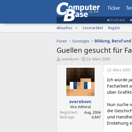
Ticker
Te
Podcast
Aktuelles
Leserartikel
Regeln
Foren
Sonstiges
Bildung, Beruf und
Guellen gesucht für Fa
E
E
sverebom
23. März 2005
r
r
s
s
23. März 2005
t
t
Ich würde ja
e
e
l
l
Facharbeit 
l
l
über Grafikt
e
t
sverebom
r
a
Nun suche ic
m
Vice Admiral
die Geschich
Registriert
Aug. 2004
und Handheld
Beiträge
6.847
Enstehung ei