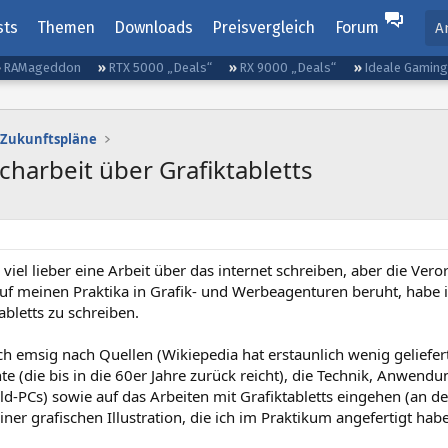
sts
Themen
Downloads
Preisvergleich
Forum
A
RAMageddon
RTX 5000 „Deals“
RX 9000 „Deals“
Ideale Gamin
 Zukunftspläne
charbeit über Grafiktabletts
 viel lieber eine Arbeit über das internet schreiben, aber die Ver
auf meinen Praktika in Grafik- und Werbeagenturen beruht, habe 
abletts zu schreiben.
h emsig nach Quellen (Wikiepedia hat erstaunlich wenig geliefert)
te (die bis in die 60er Jahre zurück reicht), die Technik, Anwendu
-PCs) sowie auf das Arbeiten mit Grafiktabletts eingehen (an der 
ner grafischen Illustration, die ich im Praktikum angefertigt hab