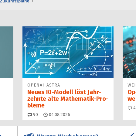
 Zukunftspläne
OPENAI ASTRA
WE
Neues KI-Modell löst Jahr­
Op
zehn­te alte Ma­thematik-Pro­
we
ble­me
4
Kommentare
90
04.08.2026