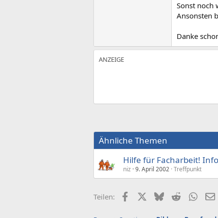
Sonst noch w
Ansonsten b
Danke schon
Ähnliche Themen
Hilfe für Facharbeit! In
niz
9. April 2002
Treffpunkt
Facebook
X (Twitter)
Bluesky
Reddit
What
Teilen: