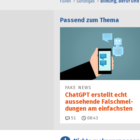
Foren
Sonstiges
Bildung, Beruf und
Passend zum Thema
FAKE NEWS
ChatGPT erstellt echt
aussehende Falsch­mel­
dungen am einfachsten
Kommentare
51
08:43