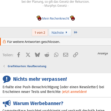
bei der Planung, so gilt das Gesetz der Rekursion.
- Murphys Gesetz -
Mein Rechenknecht
Letzte
1 von 2
Nächste
Für weitere Antworten geschlossen.
Facebook
X (Twitter)
Bluesky
Reddit
WhatsApp
E-Mail
Link
Teilen:
Grafikkarten: Kaufberatung
Nichts mehr verpassen!
Erhalte eine Push-Benachrichtigung (oder einen Newsletter) bei
Erscheinen neuer Tests und Berichte:
Jetzt anmelden!
Warum Werbebanner?
ComputerBase berichtet unabhängig und verkauft deshalb keine