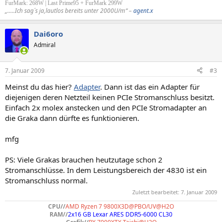
FurMark: 268W | Last Prime95 + FurMark 299W
„.....Ich sag´s ja,lautlos bereits unter 2000U/m“ –
agent.x
Dai6oro
Admiral
7. Januar 2009
#3
Meinst du das hier?
Adapter
. Dann ist das ein Adapter für
diejenigen deren Netzteil keinen PCIe Stromanschluss besitzt.
Einfach 2x molex anstecken und den PCIe Stromadapter an
die Graka dann dürfte es funktionieren.
mfg
PS: Viele Grakas brauchen heutzutage schon 2
Stromanschlüsse. In dem Leistungsbereich der 4830 ist ein
Stromanschluss normal.
Zuletzt bearbeitet:
7. Januar 2009
CPU//
AMD Ryzen 7 9800X3D@PBO/UV@H2O
RAM//
2x16 GB Lexar ARES DDR5-6000 CL30