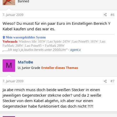
Banned
7. Januar 2009
#6
Wieso? Du musst für ein paar Euro im Einstelligen Bereich Y
Kabel kaufen und das war es.
۩ Mein wassergekühltes System
Verbrauch:
Windows Idle: 101W | Last Spiele: 245W | Last Prime95: 161W | Last
FurMark: 268W | Last Prime95 + FurMark 299W
„.....Ich sag´s ja,lautlos bereits unter 2000U/m“ –
agent.x
MaToBe
M
Lt. Junior Grade
Ersteller dieses Themas
7. Januar 2009
#7
Ja abe rmich muss doch beide weißen Stecker in einen
jeweiligen Gegenstecker stekcne oder? und da 2 weiße
Stecker von dem Kabel abgehn, ich aber nur einen
Gegenstecker habe funktioniert das doch nicht ?!?!