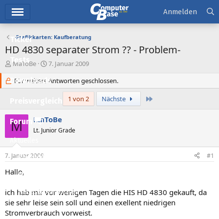
Hauptmenü
Anmelden
Grafikkarten: Kaufberatung
Ticker
HD 4830 separater Strom ?? - Problem-
Tests
E
E
MaToBe
7. Januar 2009
r
r
Downloads
s
Für weitere Antworten geschlossen.
s
t
t
e
e
Letzte
1 von 2
Nächste
Preisvergleich
l
l
l
l
MaToBe
Forum
M
e
t
Lt. Junior Grade
r
a
Aktuelles
m
7. Januar 2009
#1
Empfohlene Inhalte
Hallo,
Neue Beiträge
ich hab mir vor wenigen Tagen die HIS HD 4830 gekauft, da
Neueste Aktivitäten
sie sehr leise sein soll und einen exellent niedrigen
Leserartikel
Stromverbrauch vorweist.