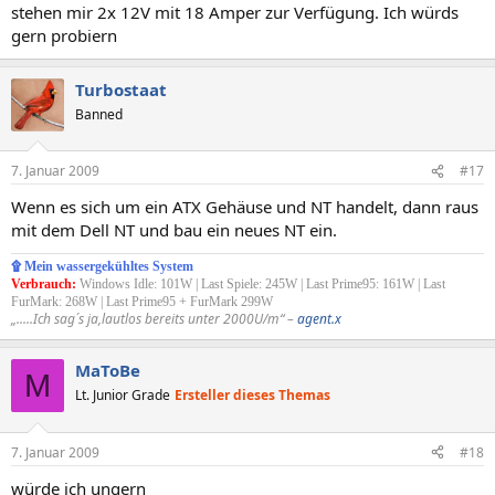
stehen mir 2x 12V mit 18 Amper zur Verfügung. Ich würds
gern probiern
Turbostaat
Banned
7. Januar 2009
#17
Wenn es sich um ein ATX Gehäuse und NT handelt, dann raus
mit dem Dell NT und bau ein neues NT ein.
۩ Mein wassergekühltes System
Verbrauch:
Windows Idle: 101W | Last Spiele: 245W | Last Prime95: 161W | Last
FurMark: 268W | Last Prime95 + FurMark 299W
„.....Ich sag´s ja,lautlos bereits unter 2000U/m“ –
agent.x
MaToBe
M
Lt. Junior Grade
Ersteller dieses Themas
7. Januar 2009
#18
würde ich ungern