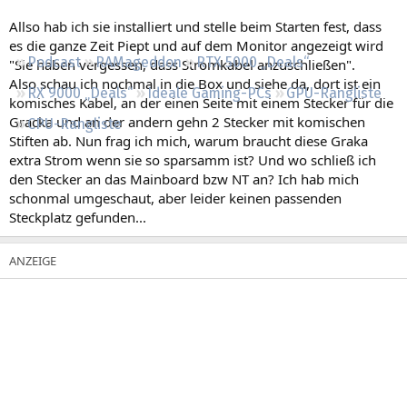
Regeln
Allso hab ich sie installiert und stelle beim Starten fest, dass
es die ganze Zeit Piept und auf dem Monitor angezeigt wird
Podcast
RAMageddon
RTX 5000 „Deals“
"Sie haben vergessen, dass Stromkabel anzuschließen".
Also schau ich nochmal in die Box und siehe da, dort ist ein
RX 9000 „Deals“
Ideale Gaming-PCs
GPU-Rangliste
komisches Kabel, an der einen Seite mit einem Stecker für die
Gracka und an der andern gehn 2 Stecker mit komischen
CPU-Rangliste
Stiften ab. Nun frag ich mich, warum braucht diese Graka
extra Strom wenn sie so sparsamm ist? Und wo schließ ich
den Stecker an das Mainboard bzw NT an? Ich hab mich
schonmal umgeschaut, aber leider keinen passenden
Steckplatz gefunden...