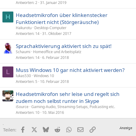
Antworten
2
31. Januar 2019
Headsetmikrofon über klinkenstecker
H
Funktioniert nicht (Störgeräusche)
Hakurotu
Desktop-Computer
Antworten
14
31. Oktober 2017
Sprachaktivierung aktiviert sich zu spät!
Schaumi
Homeoffice und Arbeitsplatz
Antworten
14
6. Februar 2018
Muss Windows 10 gar nicht aktiviert werden?
L
lukas530
Windows 10
Antworten
5
10. Februar 2018
Headsetmikrofon sehr leise und regelt sich
zudem noch selbst runter in Skype
iSource
Gaming-Audio, Streaming-Setups, Podcasting etc.
Antworten
10
10. Mai 2016
Facebook
X (Twitter)
Bluesky
Reddit
WhatsApp
E-Mail
Link
Teilen: