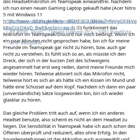
das Headsetmikrofon im Teamspeak einwandfrei. Nachdem
Regeln
ich nun einen neuen Gaming Laptop gekauft habe (Acer Nitro
5 mit Windwos 11
https://www.saturn.de/de/product/_a...UMkhv2HfeVgG93kVq
Podcast
RAMageddon
RTX 5000 „Deals“
kBoCcjcQAvD_BwE&gclsrc=aw.ds
) funktioniert das
RX 9000 „Deals“
Ideale Gaming-PCs
GPU-Rangliste
Mikrofon im Teamspeak/Discord nur noch bedingt. Wenn ich
ein paar Minuten nicht gesprochen habe, bin ich für meine
CPU-Rangliste
Freunde im Teamspeak gar nicht zu hören, bzw. auch gar
nicht zu verstehen. Es fühlt sich so an, als müsste ich den
Dreck, der sich in der kurzen Zeit des Schweigens
angesammelt hat erst weg reden, damit meine Freunde mich
wieder hören. Teilweise aktiviert sich das Mikrofon nicht,
teilweise hört es sich an als hätte ich ein Kissen im Mund und
hätte eine Schüssel auf dem Kopf. Nachdem ich dann ein paar
(unverständliche) Sätze losgeworden bin, bin ich wieder
glasklar zu hören.
Das gleiche Problem tritt auch auf, wenn ich ein anderes
Headset benutze, also scheint es nicht an dem Headset zu
liegen. Die Sensibilität in Teamspeak habe ich auch schon des
Öfteren überprüft und reduziert, alles ohne Erfolg. In den
Soundeinstellungen ist das Mikrofon auch ausgewählt und