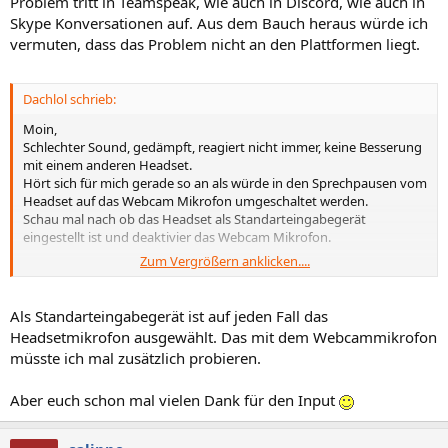
Problem tritt in Teamspeak, wie auch in Discord, wie auch in
Skype Konversationen auf. Aus dem Bauch heraus würde ich
vermuten, dass das Problem nicht an den Plattformen liegt.
Dachlol schrieb:
Moin,
Schlechter Sound, gedämpft, reagiert nicht immer, keine Besserung
mit einem anderen Headset.
Hört sich für mich gerade so an als würde in den Sprechpausen vom
Headset auf das Webcam Mikrofon umgeschaltet werden.
Schau mal nach ob das Headset als Standarteingabegerät
eingestellt ist und deaktivier das Webcam Mikrofon.
Zum Vergrößern anklicken....
Könntest auch mal das Ts auf PTT umstellen, ausprobieren durch
näher an der Laptop gehen, Webcam Mikro zuhalten und schauen
ob du irgendeine reaktion provozieren kannst.
Als Standarteingabegerät ist auf jeden Fall das
Headsetmikrofon ausgewählt. Das mit dem Webcammikrofon
müsste ich mal zusätzlich probieren.
Aber euch schon mal vielen Dank für den Input