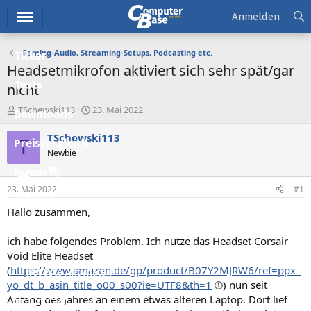
Hauptmenü
Anmelden
Gaming-Audio, Streaming-Setups, Podcasting etc.
Ticker
Headsetmikrofon aktiviert sich sehr spät/gar
Tests
nicht
E
E
TSchewski113
23. Mai 2022
Downloads
r
r
s
s
TSchewski113
T
Preisvergleich
t
t
Newbie
e
e
l
l
Forum
l
l
23. Mai 2022
#1
e
t
Aktuelles
r
a
Hallo zusammen,
m
Empfohlene Inhalte
ich habe folgendes Problem. Ich nutze das Headset Corsair
Neue Beiträge
Void Elite Headset
(
https://www.amazon.de/gp/product/B07Y2MJRW6/ref=ppx_
Neueste Aktivitäten
yo_dt_b_asin_title_o00_s00?ie=UTF8&th=1
) nun seit
Leserartikel
Anfang des Jahres an einem etwas älteren Laptop. Dort lief