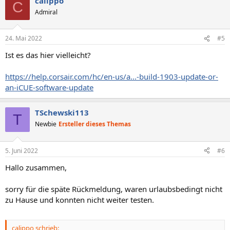
calippo
C
Admiral
24. Mai 2022
#5
Ist es das hier vielleicht?
https://help.corsair.com/hc/en-us/a...-build-1903-update-or-
an-iCUE-software-update
TSchewski113
T
Newbie
Ersteller dieses Themas
5. Juni 2022
#6
Hallo zusammen,
sorry für die späte Rückmeldung, waren urlaubsbedingt nicht
zu Hause und konnten nicht weiter testen.
calippo schrieb: