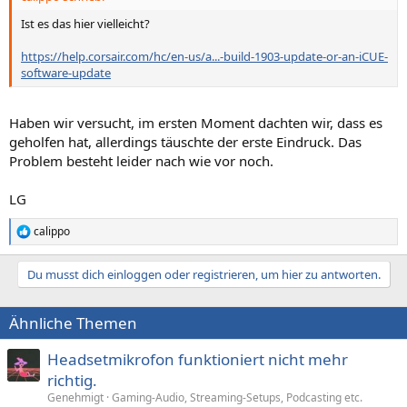
Ist es das hier vielleicht?
https://help.corsair.com/hc/en-us/a...-build-1903-update-or-an-iCUE-
software-update
Haben wir versucht, im ersten Moment dachten wir, dass es
geholfen hat, allerdings täuschte der erste Eindruck. Das
Problem besteht leider nach wie vor noch.
LG
calippo
R
e
a
Du musst dich einloggen oder registrieren, um hier zu antworten.
k
t
i
Ähnliche Themen
o
n
e
Headsetmikrofon funktioniert nicht mehr
n
richtig.
:
Genehmigt
Gaming-Audio, Streaming-Setups, Podcasting etc.