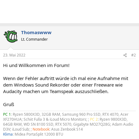
Thomaswww
Lt. Commander
23. Mai 2022
#2
Hi und Willkommen im Forum!
Wenn der Fehler auftritt würde ich mal eine Aufnahme mit
dem Windows Sound Rekorder oder einer Freeware wie
Audacity machen um Teamspeak auszuschließen.
Gruß
PC 1
: Ryzen 5800X3D, 32GB RAM, Samsung 960 Pro SSD, RTX 4070, Acer
XF270HUA; Schiit Fulla 3 & iLoud Micro Monitors; ;
PC 2
: Ryzen 9800X3D,
64GB RAM, WD SN 8100 SSD, RTX 5070, Gigabyte MO27Q28G; Adam Audio
D3V; iLoud Sub; ;
Notebook
: Asus Zenbook S14
Klima
: Midea PortaSplit 12000 BTU