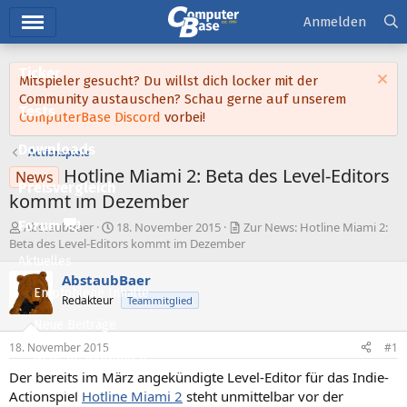
Hauptmenü
Anmelden
Ticker
Mitspieler gesucht? Du willst dich locker mit der
Community austauschen? Schau gerne auf unserem
Tests
ComputerBase Discord
vorbei!
Downloads
Actionspiele
Hotline Miami 2: Beta des Level-Editors
News
Preisvergleich
kommt im Dezember
Forum
E
E
AbstaubBaer
18. November 2015
Zur News: Hotline Miami 2:
r
r
Beta des Level-Editors kommt im Dezember
s
s
Aktuelles
t
t
AbstaubBaer
e
e
Empfohlene Inhalte
Redakteur
Teammitglied
l
l
l
l
Neue Beiträge
e
t
18. November 2015
#1
Neueste Aktivitäten
r
a
m
Der bereits im März angekündigte Level-Editor für das Indie-
Leserartikel
Actionspiel
Hotline Miami 2
steht unmittelbar vor der