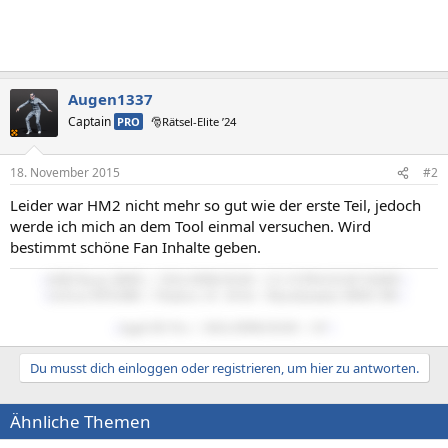
Augen1337
Captain
PRO
🎅Rätsel-Elite ’24
18. November 2015
#2
Leider war HM2 nicht mehr so gut wie der erste Teil, jedoch
werde ich mich an dem Tool einmal versuchen. Wird
bestimmt schöne Fan Inhalte geben.
::
AMD Ryzen 5600X :/: 32Gb-DDR4 RAM :/: LG ULTRAGEAR WQHD
::
::
GeForce RTX2080 :/: Windows 10 - 64 bit
:/:
Beyerdynamics MMX-300
::
::
Apple M1 Pro :/: 16Gb-DDR4 RAM :/: 16"
::
Du musst dich einloggen oder registrieren, um hier zu antworten.
Ähnliche Themen