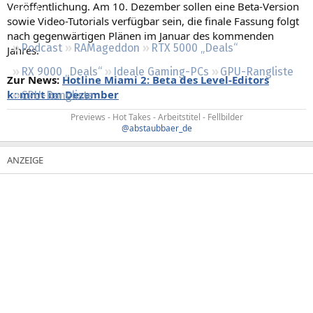
Veröffentlichung. Am 10. Dezember sollen eine Beta-Version
Regeln
sowie Video-Tutorials verfügbar sein, die finale Fassung folgt
nach gegenwärtigen Plänen im Januar des kommenden
Podcast
RAMageddon
RTX 5000 „Deals“
Jahres.
RX 9000 „Deals“
Ideale Gaming-PCs
GPU-Rangliste
Zur News:
Hotline Miami 2: Beta des Level-Editors
kommt im Dezember
CPU-Rangliste
Previews - Hot Takes - Arbeitstitel - Fellbilder
@abstaubbaer_de