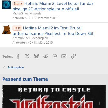
Hotline Miami 2: Level-Editor für das
Notiz
pixelige 2D‑Actionspiel nun offiziell
MichaG
Actionspiele
Antworten
3
16. Dezember 2018
Hotline Miami 2 im Test: Brutal
Test
unterhaltsames Pixelfest im Top-Down-Stil
AbstaubBaer
Actionspiele
Antworten
42
18. März 2015
Facebook
X (Twitter)
Bluesky
Reddit
WhatsApp
E-Mail
Link
Teilen:
Actionspiele
Passend zum Thema