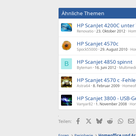
Ähnliche Themen
HP ScanJet 4200C unter
Renovatio
23. Oktober 2012
Home
HP Scanjet 4570c
Spock55000
29. August 2010
Hom
HP Scanjet 4850 spinnt
B
Byteman
16. Juni 2012
Multimed
HP Scanjet 4570 c -Feh
Astra64
8. Februar 2009
Homeoff
HP Scanjet 3800 - USB-G
Vanyar82
1. November 2008
Hom
Facebook
X (Twitter)
Bluesky
Reddit
What
Teilen:
Foren
Peripherie
Homeoffice und Ar