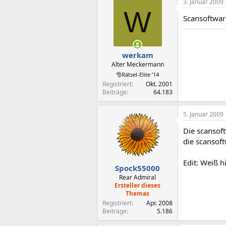
3. Januar 2009
W
Scansoftware
werkam
Alter Meckermann
🎅Rätsel-Elite ’14
Registriert
Okt. 2001
Beiträge
64.183
5. Januar 2009
Die scansoft
die scansof
Edit: Weiß h
Spock55000
Rear Admiral
Ersteller dieses
Themas
Registriert
Apr. 2008
Beiträge
5.186