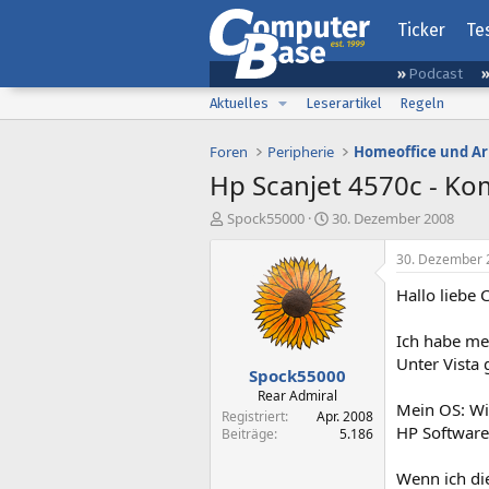
Ticker
Te
Podcast
Aktuelles
Leserartikel
Regeln
Foren
Peripherie
Homeoffice und Ar
Hp Scanjet 4570c - Ko
E
E
Spock55000
30. Dezember 2008
r
r
s
s
30. Dezember 
t
t
Hallo liebe
e
e
l
l
l
l
Ich habe me
e
t
Unter Vista 
Spock55000
r
a
m
Rear Admiral
Mein OS: Wi
Registriert
Apr. 2008
HP Software:
Beiträge
5.186
Wenn ich di