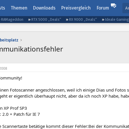
sts
Themen
Downloads
Preisvergleich
Forum
A
RAMageddon
RTX 5000 „Deals“
RX 9000 „Deals“
Ideale Gamin
beitsplatz
mmunikationsfehler
2008
 Community!
inen Fotoscanner angeschlossen, weil ich einige Dias und Fotos
geht er eigentlich überhaupt nicht, aber da ich noch XP habe, hab
n XP Prof SP3
 2.0 + Patch für IE 7
e Scannertaste betätige kommt dieser Fehler:Bei der Kommunika