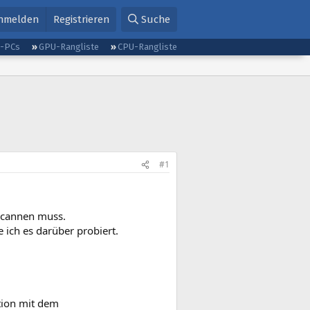
nmelden
Registrieren
Suche
g-PCs
GPU-Rangliste
CPU-Rangliste
#1
 scannen muss.
e ich es darüber probiert.
tion mit dem