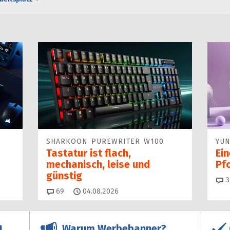
SHARKOON PUREWRITER W100
YUN
Tastatur ist flach,
Ei
mechanisch, leise und
Pf
günstig
3
Kommentare
69
04.08.2026
Warum Werbebanner?
!