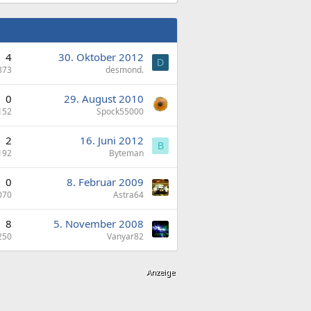
4
30. Oktober 2012
D
873
desmond.
0
29. August 2010
152
Spock55000
2
16. Juni 2012
B
192
Byteman
0
8. Februar 2009
070
Astra64
8
5. November 2008
250
Vanyar82