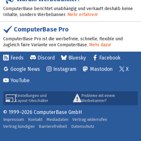
ComputerBase berichtet unabhängig und verkauft deshalb keine
Inhalte, sondern Werbebanner.
Mehr erfahren!
ComputerBase Pro
ComputerBase Pro ist die werbefreie, schnelle, flexible und
zugleich faire Variante von ComputerBase.
Mehr dazu!
Feeds
Discord
Bluesky
Facebook
Google News
Instagram
Mastodon
X
YouTube
Einstellungen und
Probleme mit einem
Layout-Umschalter
Werbebanner?
© 1999–2026 ComputerBase GmbH
Impressum
Kontakt
Mediadaten
Vertrag widerrufen
Vertrag kündigen
Barrierefreiheit
Datenschutz