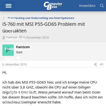
Hauptmenü
Anmelden
Overclocking und Undervolting von Intel-Systemen
Ticker
i5-760 mit MSI P55-GD65 Problem mit
Tests
übertakten
E
E
Fantom
6. November 2010
Downloads
r
r
s
s
Fantom
F
Preisvergleich
t
t
Gast
e
e
l
l
Forum
l
l
6. November 2010
#1
e
t
Aktuelles
r
a
Hi,
m
Empfohlene Inhalte
ich hab das MSI P55-GD65 hier, und ich kriege meine CPU
Neue Beiträge
nicht über 3,8 GHZ, obwohl die CPU auf einen billigen
Gigabyte 4 GHz läuft. Weiss jemand worauf man beim Ocen
Neueste Aktivitäten
bei diesem Board beachten sollte. Ich hoffe, dass ich nicht ein
Leserartikel
schlechtest Exemplar erwischt habe.