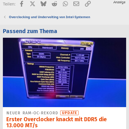
Facebook
X (Twitter)
Bluesky
Reddit
WhatsApp
E-Mail
Link
Teilen:
Overclocking und Undervolting von Intel-Systemen
Passend zum Thema
NEUER RAM-OC-REKORD
UPDATE
Erster Overclocker knackt mit DDR5 die
13.000 MT/s