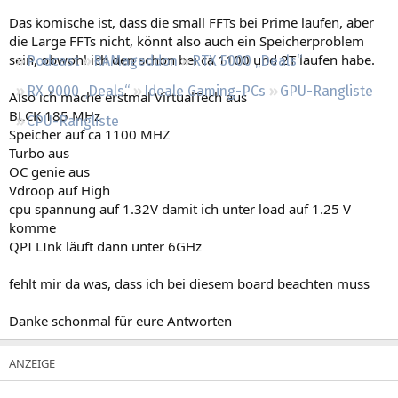
Regeln
Das komische ist, dass die small FFTs bei Prime laufen, aber
die Large FFTs nicht, könnt also auch ein Speicherproblem
sein, obwohl ich den schon bei ca 1100 und 2T laufen habe.
Podcast
RAMageddon
RTX 5000 „Deals“
RX 9000 „Deals“
Ideale Gaming-PCs
GPU-Rangliste
Also ich mache erstmal VirtualTech aus
BLCK 185 MHz
CPU-Rangliste
Speicher auf ca 1100 MHZ
Turbo aus
OC genie aus
Vdroop auf High
cpu spannung auf 1.32V damit ich unter load auf 1.25 V
komme
QPI LInk läuft dann unter 6GHz
fehlt mir da was, dass ich bei diesem board beachten muss
Danke schonmal für eure Antworten