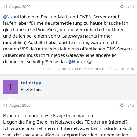
14. August 2020
#14
@Yuuri
Hab einen Backup-Mail- und OVPN-Server drauf
laufen, aber für meine Internetleitung zu hause brauche ich
gleich mehrere Ping-Ziele, um die Verfügbarkeit zu klären
und da ich bei einem von
9
Gateways nachts immer
(angeblich) Ausfälle habe, dachte ich mir, warum nicht
meinen VPS dafür nutzen statt eines öffentlichen DNS-Servers.
Außerdem muss ich für jedes Gateway eine andere IP
definieren, so will pfSense das
@Home
. 😉
Zuletzt bearbeitet von einem Moderator:
14. August 2020
tollertyp
T
Fleet Admiral
14. August 2020
#15
Kann mir jemand diese Frage beantworten:
Liegen die Ping-Ziele im Netzwerk des TE oder im Internet?
Ich würde ja annehmen im Internet, aber kann natürlich auch
sein, dass sie von außen aus gepingt werden können sollen...