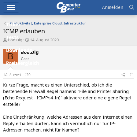
Hauptmenü
Anmelden
Produktivität, Enterprise Cloud, Infrastruktur
Ticker
ICMP erlauben
Tests
E
E
Bob.Dig
14. August 2020
r
r
Downloads
s
s
Bob.Dig
B
t
t
Gast
e
e
Preisvergleich
l
l
l
l
14. August 2020
#1
Forum
e
t
r
a
Kurze Frage, macht es einen Unterschied, ob ich die
Aktuelles
m
bestehende Firewall Regel namens "File and Printer Sharing
(Echo Request - ICMPv4-In)" aktiviere oder eine eigene Regel
Empfohlene Inhalte
erstelle?
Neue Beiträge
Eine Einschränkung, welche Adressen aus dem Internet einen
Neueste Aktivitäten
Reply erhalten dürfen, kann ich vermutlich nur für IP-
Adressen machen, nicht für Namen?
Leserartikel