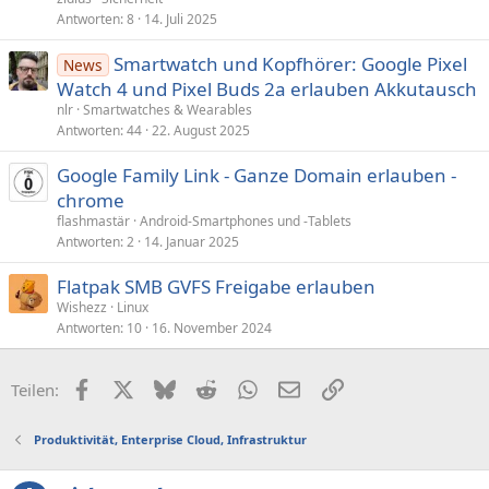
Antworten
8
14. Juli 2025
Smartwatch und Kopfhörer: Google Pixel
News
Watch 4 und Pixel Buds 2a erlauben Akkutausch
nlr
Smartwatches & Wearables
Antworten
44
22. August 2025
Google Family Link - Ganze Domain erlauben -
chrome
flashmastär
Android-Smartphones und -Tablets
Antworten
2
14. Januar 2025
Flatpak SMB GVFS Freigabe erlauben
Wishezz
Linux
Antworten
10
16. November 2024
Facebook
X (Twitter)
Bluesky
Reddit
WhatsApp
E-Mail
Link
Teilen:
Produktivität, Enterprise Cloud, Infrastruktur