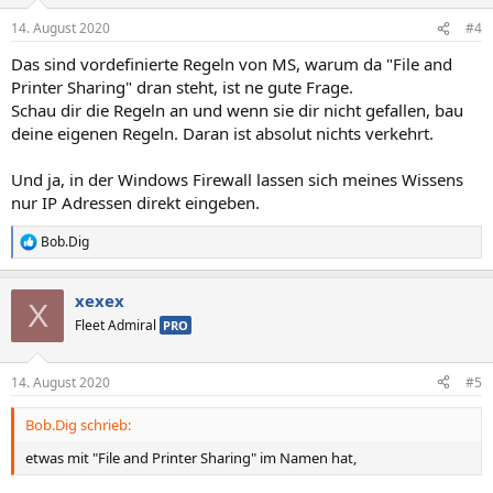
14. August 2020
#4
Das sind vordefinierte Regeln von MS, warum da "File and
Printer Sharing" dran steht, ist ne gute Frage.
Schau dir die Regeln an und wenn sie dir nicht gefallen, bau
deine eigenen Regeln. Daran ist absolut nichts verkehrt.
Und ja, in der Windows Firewall lassen sich meines Wissens
nur IP Adressen direkt eingeben.
Bob.Dig
R
e
a
xexex
k
X
t
Fleet Admiral
PRO
i
o
n
14. August 2020
#5
e
n
Bob.Dig schrieb:
:
etwas mit "File and Printer Sharing" im Namen hat,