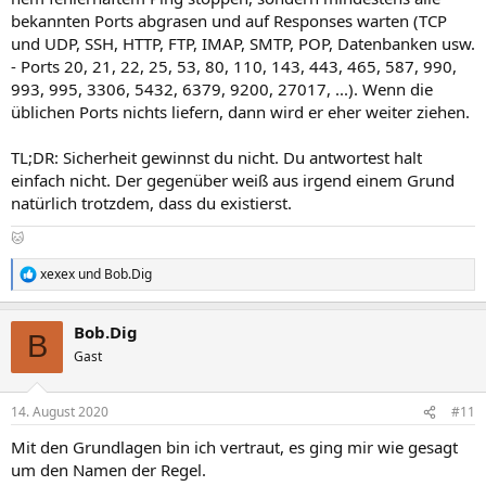
bekannten Ports abgrasen und auf Responses warten (TCP
und UDP, SSH, HTTP, FTP, IMAP, SMTP, POP, Datenbanken usw.
- Ports 20, 21, 22, 25, 53, 80, 110, 143, 443, 465, 587, 990,
993, 995, 3306, 5432, 6379, 9200, 27017, ...). Wenn die
üblichen Ports nichts liefern, dann wird er eher weiter ziehen.
TL;DR: Sicherheit gewinnst du nicht. Du antwortest halt
einfach nicht. Der gegenüber weiß aus irgend einem Grund
natürlich trotzdem, dass du existierst.
🐱
xexex
und
Bob.Dig
R
e
a
Bob.Dig
k
B
t
Gast
i
o
n
14. August 2020
#11
e
n
Mit den Grundlagen bin ich vertraut, es ging mir wie gesagt
:
um den Namen der Regel.