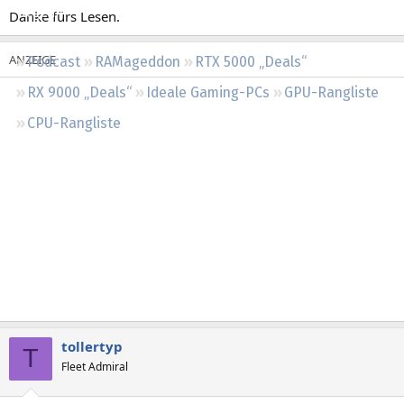
Regeln
Danke fürs Lesen.
Podcast
RAMageddon
RTX 5000 „Deals“
RX 9000 „Deals“
Ideale Gaming-PCs
GPU-Rangliste
CPU-Rangliste
tollertyp
T
Fleet Admiral