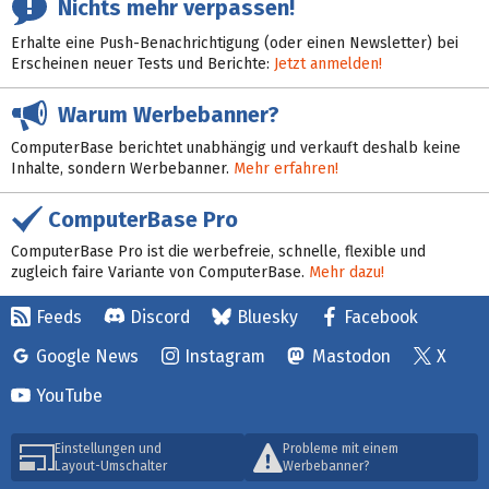
Nichts mehr verpassen!
Erhalte eine Push-Benachrichtigung (oder einen Newsletter) bei
Erscheinen neuer Tests und Berichte:
Jetzt anmelden!
Warum Werbebanner?
ComputerBase berichtet unabhängig und verkauft deshalb keine
Inhalte, sondern Werbebanner.
Mehr erfahren!
ComputerBase Pro
ComputerBase Pro ist die werbefreie, schnelle, flexible und
zugleich faire Variante von ComputerBase.
Mehr dazu!
Feeds
Discord
Bluesky
Facebook
Google News
Instagram
Mastodon
X
YouTube
Einstellungen und
Probleme mit einem
Layout-Umschalter
Werbebanner?