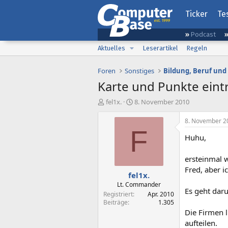
Ticker
Te
Podcast
Aktuelles
Leserartikel
Regeln
Foren
Sonstiges
Bildung, Beruf und
Karte und Punkte eint
E
E
fel1x.
8. November 2010
r
r
s
s
8. November 2
t
t
F
Huhu,
e
e
l
l
l
l
ersteinmal 
e
t
Fred, aber i
fel1x.
r
a
m
Lt. Commander
Es geht daru
Registriert
Apr. 2010
Beiträge
1.305
Die Firmen l
aufteilen.