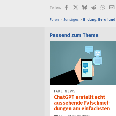
Facebook
X (Twitter)
Bluesky
Reddit
What
Teilen:
Foren
Sonstiges
Bildung, Beruf und
Passend zum Thema
FAKE NEWS
ChatGPT erstellt echt
aussehende Falsch­mel­
dungen am einfachsten