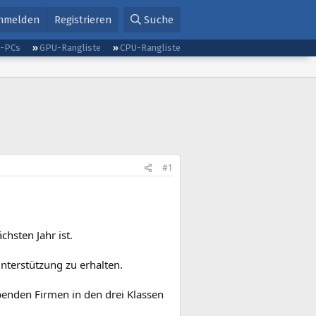
nmelden
Registrieren
Suche
g-PCs
GPU-Rangliste
CPU-Rangliste
#1
chsten Jahr ist.
nterstützung zu erhalten.
ibenden Firmen in den drei Klassen