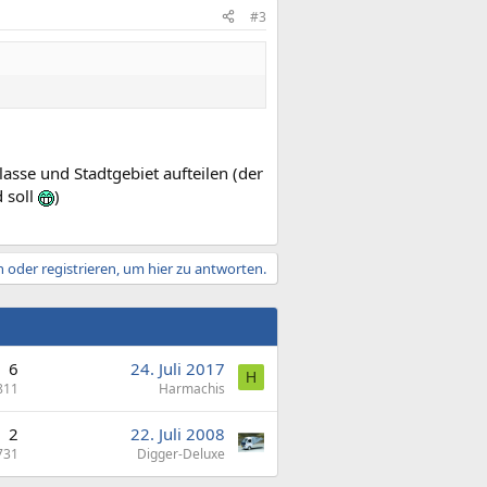
#3
sse und Stadtgebiet aufteilen (der
d soll
)
 oder registrieren, um hier zu antworten.
6
24. Juli 2017
H
811
Harmachis
2
22. Juli 2008
731
Digger-Deluxe