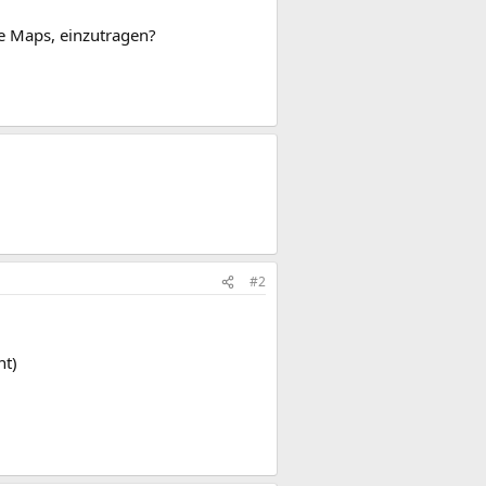
le Maps, einzutragen?
#2
nt)