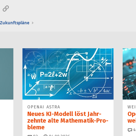
sApp
E-Mail
Link
 Zukunftspläne
OPENAI ASTRA
WE
Neues KI-Modell löst Jahr­
Op
zehn­te alte Ma­thematik-Pro­
we
ble­me
4