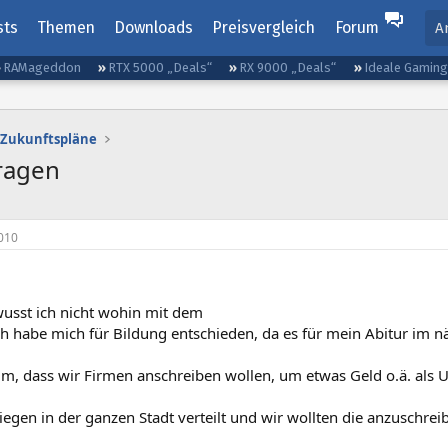
sts
Themen
Downloads
Preisvergleich
Forum
A
RAMageddon
RTX 5000 „Deals“
RX 9000 „Deals“
Ideale Gamin
 Zukunftspläne
ragen
010
wusst ich nicht wohin mit dem
ch habe mich für Bildung entschieden, da es für mein Abitur im nä
m, dass wir Firmen anschreiben wollen, um etwas Geld o.ä. als U
iegen in der ganzen Stadt verteilt und wir wollten die anzuschre