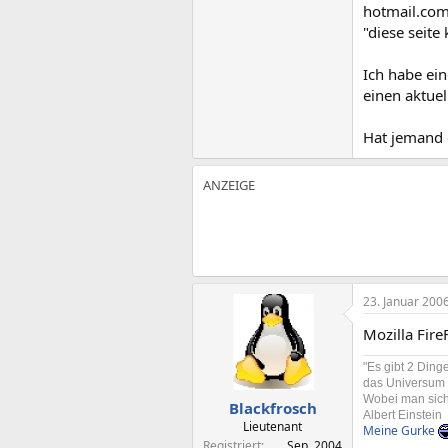
hotmail.com 
"diese seite
Ich habe ei
einen aktuel
Hat jemand e
23. Januar 200
Mozilla Fire
"Es gibt 2 Din
das Universum
Wobei man sich 
Blackfrosch
Albert Einstein
Lieutenant
Meine Gurke
Registriert
Sep. 2004