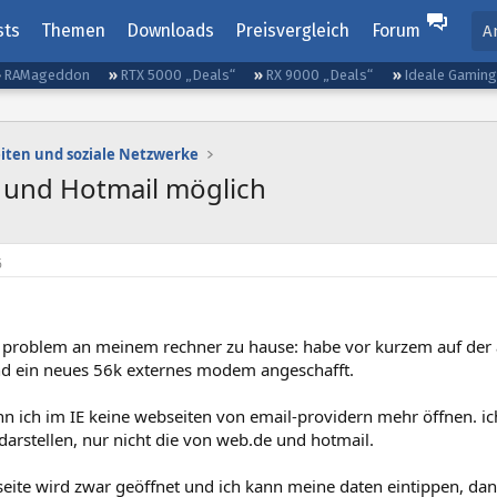
sts
Themen
Downloads
Preisvergleich
Forum
A
RAMageddon
RTX 5000 „Deals“
RX 9000 „Deals“
Ideale Gamin
iten und soziale Netzwerke
 und Hotmail möglich
6
n problem an meinem rechner zu hause: habe vor kurzem auf der a
 und ein neues 56k externes modem angeschafft.
nn ich im IE keine webseiten von email-providern mehr öffnen. i
arstellen, nur nicht die von web.de und hotmail.
eite wird zwar geöffnet und ich kann meine daten eintippen, dana