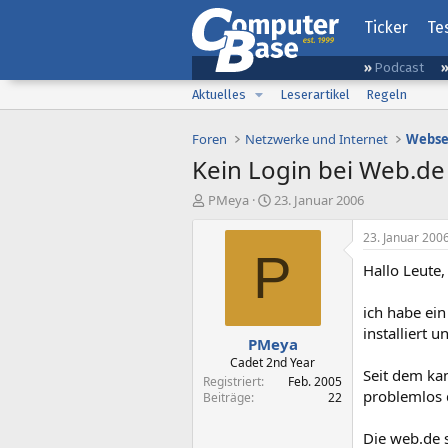
Ticker
Te
Podcast
Aktuelles
Leserartikel
Regeln
Foren
Netzwerke und Internet
Webse
Kein Login bei Web.de
E
E
PMeya
23. Januar 2006
r
r
s
s
23. Januar 200
t
t
P
Hallo Leute,
e
e
l
l
l
l
ich habe ei
e
t
installiert
PMeya
r
a
m
Cadet 2nd Year
Seit dem ka
Registriert
Feb. 2005
problemlos d
Beiträge
22
Die web.de s