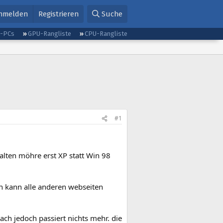
nmelden
Registrieren
Suche
g-PCs
GPU-Rangliste
CPU-Rangliste
#1
lten möhre erst XP statt Win 98
ch kann alle anderen webseiten
ch jedoch passiert nichts mehr. die