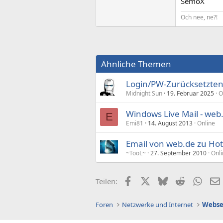
SemoX
Och nee, ne?!
Ähnliche Themen
Login/PW-Zurücksetzten
Midnight Sun
19. Februar 2025
O
Windows Live Mail - web
E
Emi81
14. August 2013
Online
Email von web.de zu Ho
~TooL~
27. September 2010
Onli
Facebook
X (Twitter)
Bluesky
Reddit
What
Teilen:
Foren
Netzwerke und Internet
Webse