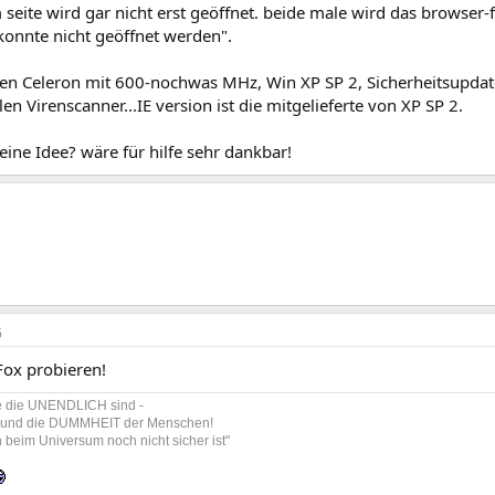
seite wird gar nicht erst geöffnet. beide male wird das browser-
 konnte nicht geöffnet werden".
nen Celeron mit 600-nochwas MHz, Win XP SP 2, Sicherheitsupdates
len Virenscanner...IE version ist die mitgelieferte von XP SP 2.
ine Idee? wäre für hilfe sehr dankbar!
6
Fox probieren!
ge die UNENDLICH sind -
 und die DUMMHEIT der Menschen!
beim Universum noch nicht sicher ist"