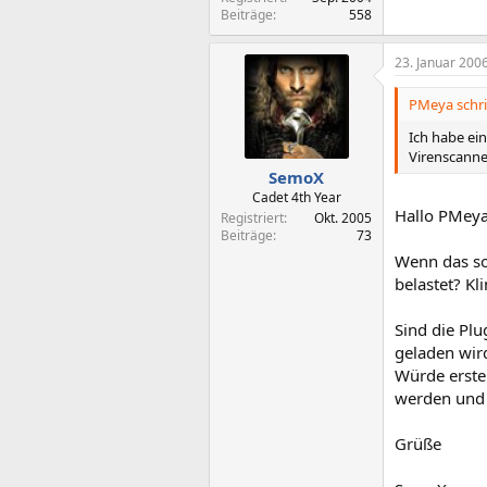
Beiträge
558
23. Januar 200
PMeya schri
Ich habe ei
Virenscanner
SemoX
Cadet 4th Year
Hallo PMey
Registriert
Okt. 2005
Beiträge
73
Wenn das so 
belastet? Kl
Sind die Plu
geladen wird
Würde erste
werden und d
Grüße