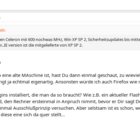
6
eb:
nen Celeron mit 600-nochwas MHz, Win XP SP 2, Sicherheitsupdates bis mitte
...IE version ist die mitgelieferte von XP SP 2.
a
eine alte MAschine ist, hast Du dann einmal geschaut, zu wievie
ingt ja echtmal eigenartig. Ansonsten würde ich auch Firefox wi
gins installiert, die man da so braucht? Wie z.B. ein aktueller Fl
, den Rechner ersteinmal in Anpruch nimmt, bevor er Dir sagt Du
inmal Ausschlußprinzip versuchen. Aber selstsam ist es schon, w
iese eine sich da quer stellt...