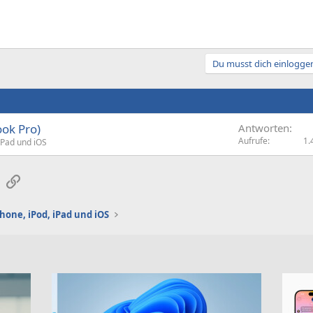
Du musst dich einloggen
ok Pro)
Antworten
Aufrufe
1.
 iPad und iOS
sApp
E-Mail
Link
Phone, iPod, iPad und iOS