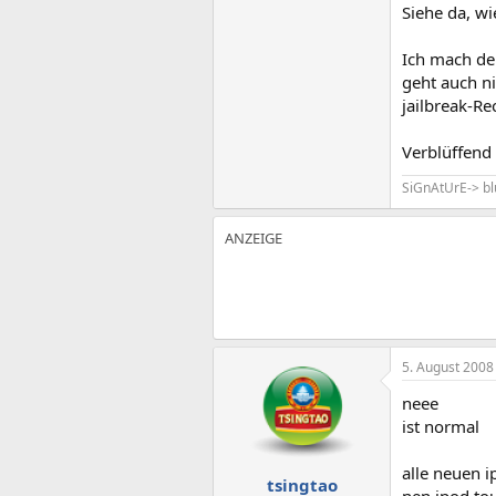
Siehe da, wi
Ich mach den
geht auch n
jailbreak-R
Verblüffend
SiGnAtUrE-> b
5. August 2008
neee
ist normal
alle neuen i
tsingtao