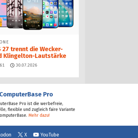
HONE
 27 trennt die Wecker-
d Klingelton-Lautstärke
Kommentare
61
30.07.2026
ComputerBase Pro
terBase Pro ist die werbefreie,
lle, flexible und zugleich faire Variante
ComputerBase.
Mehr dazu!
todon
X
YouTube