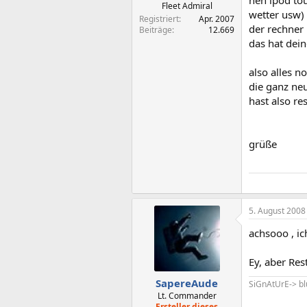
nen ipod tou
Fleet Admiral
wetter usw) .
Registriert
Apr. 2007
der rechner
Beiträge
12.669
das hat dei
also alles n
die ganz neu
hast also res
grüße
5. August 2008
achsooo , i
Ey, aber Re
SapereAude
SiGnAtUrE-> b
Lt. Commander
Ersteller dieses