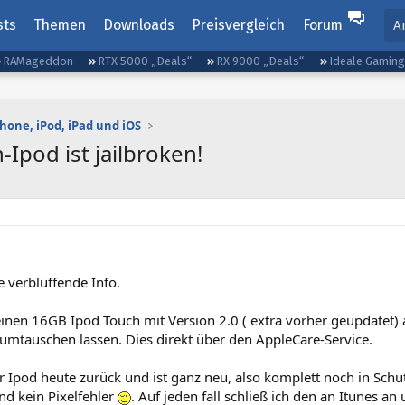
sts
Themen
Downloads
Preisvergleich
Forum
A
RAMageddon
RTX 5000 „Deals“
RX 9000 „Deals“
Ideale Gamin
Phone, iPod, iPad und iOS
Ipod ist jailbroken!
e verblüffende Info.
einen 16GB Ipod Touch mit Version 2.0 ( extra vorher geupdatet)
 umtauschen lassen. Dies direkt über den AppleCare-Service.
r Ipod heute zurück und ist ganz neu, also komplett noch in Schu
nd kein Pixelfehler
. Auf jeden fall schließ ich den an Itunes a