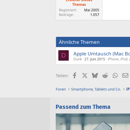
Themas
Registriert
Mai 2005
Beiträge
1.057
Ähnliche Themen
Apple Umtausch (Mac Bo
D
Dunk
27. Juni 2015
iPhone, iPod,
Facebook
X (Twitter)
Bluesky
Reddit
What
Teilen:
Foren
Smartphone, Tablets und Co.
i
Passend zum Thema