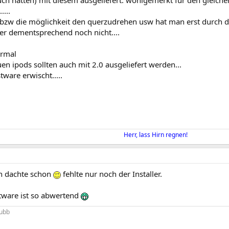
ch hatten) mit diesem ausgeliefert. wohlgemerkt für den gleichen 
....
 bzw die möglichkeit den querzudrehen usw hat man erst durch da
ner dementsprechend noch nicht....
ormal
en ipods sollten auch mit 2.0 ausgeliefert werden...
tware erwischt.....
Herr, lass Hirn regnen!
ch dachte schon
fehlte nur noch der Installer.
stware ist so abwertend
lubb