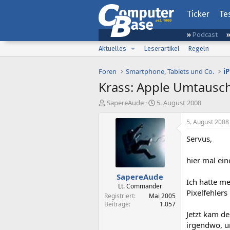
Ticker
Te
Podcast
Aktuelles
Leserartikel
Regeln
Foren
Smartphone, Tablets und Co.
i
Krass: Apple Umtausch-
E
E
SapereAude
5. August 2008
r
r
s
s
5. August 2008
t
t
Servus,
e
e
l
l
l
l
hier mal ein
e
t
SapereAude
r
a
Ich hatte m
m
Lt. Commander
Pixelfehlers
Registriert
Mai 2005
Beiträge
1.057
Jetzt kam de
irgendwo, u