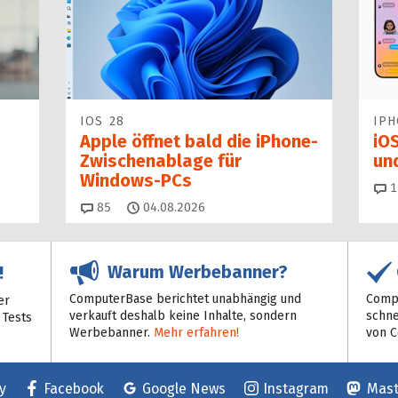
IOS 28
IP
Apple öffnet bald die iPhone-
iOS
Zwischenablage für
un
Windows-PCs
1
Kommentare
85
04.08.2026
Warum Werbebanner?
!
ComputerBase berichtet unabhängig und
Compu
er
verkauft deshalb keine Inhalte, sondern
schne
 Tests
Werbebanner.
Mehr erfahren!
von 
y
Facebook
Google News
Instagram
Mas