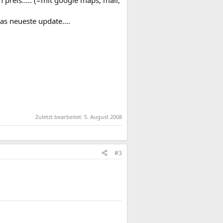
preis..... (=mit google maps, mail,
s neueste update....
Zuletzt bearbeitet:
5. August 2008
#3