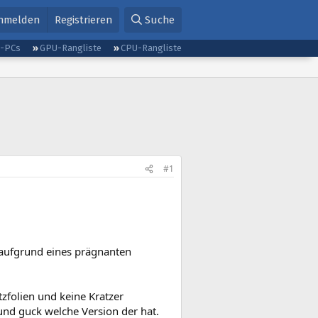
nmelden
Registrieren
Suche
g-PCs
GPU-Rangliste
CPU-Rangliste
#1
 aufgrund eines prägnanten
tzfolien und keine Kratzer
n und guck welche Version der hat.