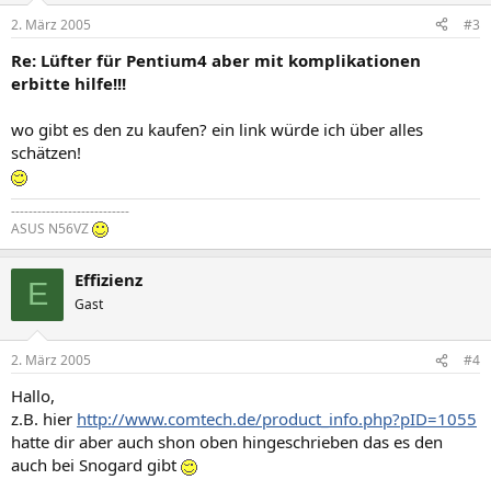
2. März 2005
#3
Re: Lüfter für Pentium4 aber mit komplikationen
erbitte hilfe!!!
wo gibt es den zu kaufen? ein link würde ich über alles
schätzen!
---------------------------
ASUS N56VZ
Effizienz
E
Gast
2. März 2005
#4
Hallo,
z.B. hier
http://www.comtech.de/product_info.php?pID=1055
hatte dir aber auch shon oben hingeschrieben das es den
auch bei Snogard gibt