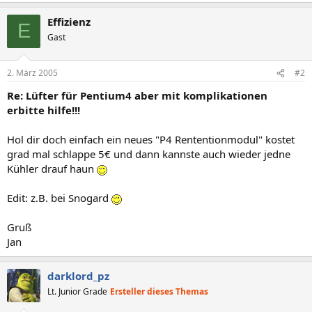
Effizienz
E
Gast
2. März 2005
#2
Re: Lüfter für Pentium4 aber mit komplikationen
erbitte hilfe!!!
Hol dir doch einfach ein neues "P4 Rententionmodul" kostet
grad mal schlappe 5€ und dann kannste auch wieder jedne
Kühler drauf haun
Edit: z.B. bei Snogard
Gruß
Jan
darklord_pz
Lt. Junior Grade
Ersteller dieses Themas