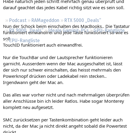
Habe natürlich jeden schritt mehrfach genau überprüft und
Regeln
darauf geachtet das jedes Kabel richtig sitzt wie es sein soll.
Podcast
RAMageddon
RTX 5000 „Deals“
Nun der Schock beim einschalten des MacBooks.. Die Tastatur
RX 9000 „Deals“
Ideale Gaming-PCs
GPU-Rangliste
funktioniert einwandfrei und jede Taste funktioniert so wie es
soll.
CPU-Rangliste
TouchID funktioniert auch einwandfrei.
Nur die TouchBar und der Lautsprecher funktionieren
garnicht. Ausserdem wenn der Mac ausgeschaltet ist, lässt
der sich nur schwer einschalten, das heisst mehrmals den
Powerknopf drücken oder Ladekabel rein stecken..
Irgendwann geht der Mac an.
Das alles war vorher nicht und nach mehrmaligen überprüfen
aller Anschlüsse bin ich leider Ratlos. Habe sogar Monterey
komplett neu aufgesetzt.
SMC zurücksetzen per Tastenkombination geht leider auch
nicht, da der Mac ja nicht direkt angeht sobald die Powertest
drückt.