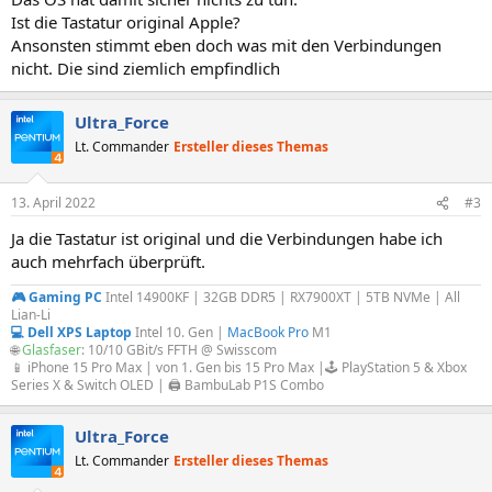
Ist die Tastatur original Apple?
Ansonsten stimmt eben doch was mit den Verbindungen
nicht. Die sind ziemlich empfindlich
Ultra_Force
Lt. Commander
Ersteller dieses Themas
13. April 2022
#3
Ja die Tastatur ist original und die Verbindungen habe ich
auch mehrfach überprüft.
🎮 Gaming PC
Intel 14900KF | 32GB DDR5 | RX7900XT | 5TB NVMe | All
Lian-Li
💻 Dell XPS Laptop
Intel 10. Gen |
MacBook Pro
M1
🌐
Glasfaser
: 10/10 GBit/s FFTH @ Swisscom
📱 iPhone 15 Pro Max | von 1. Gen bis 15 Pro Max |🕹️ PlayStation 5 & Xbox
Series X & Switch OLED | 🖨️ BambuLab P1S Combo
Ultra_Force
Lt. Commander
Ersteller dieses Themas