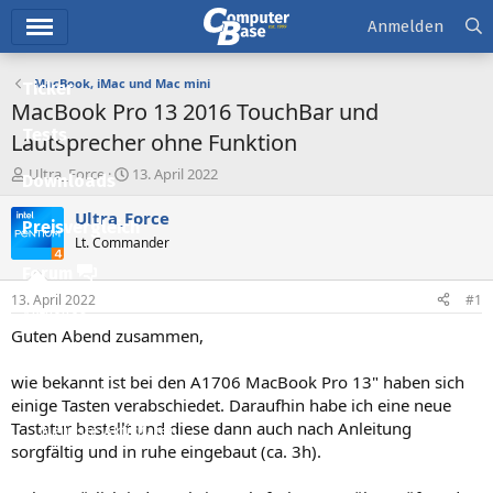
Hauptmenü
Anmelden
MacBook, iMac und Mac mini
Ticker
MacBook Pro 13 2016 TouchBar und
Tests
Lautsprecher ohne Funktion
E
E
Ultra_Force
13. April 2022
Downloads
r
r
s
s
Ultra_Force
Preisvergleich
t
t
Lt. Commander
e
e
l
l
Forum
l
l
13. April 2022
#1
e
t
Aktuelles
r
a
Guten Abend zusammen,
m
Empfohlene Inhalte
wie bekannt ist bei den A1706 MacBook Pro 13" haben sich
Neue Beiträge
einige Tasten verabschiedet. Daraufhin habe ich eine neue
Tastatur bestellt und diese dann auch nach Anleitung
Neueste Aktivitäten
sorgfältig und in ruhe eingebaut (ca. 3h).
Leserartikel