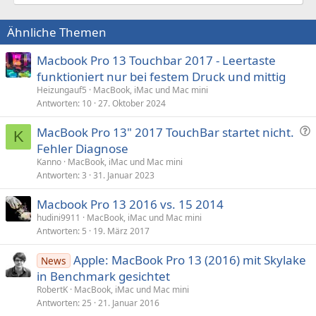
Ähnliche Themen
Macbook Pro 13 Touchbar 2017 - Leertaste
funktioniert nur bei festem Druck und mittig
Heizungauf5
MacBook, iMac und Mac mini
Antworten
10
27. Oktober 2024
F
MacBook Pro 13" 2017 TouchBar startet nicht.
K
r
Fehler Diagnose
a
Kanno
MacBook, iMac und Mac mini
g
Antworten
3
31. Januar 2023
e
Macbook Pro 13 2016 vs. 15 2014
hudini9911
MacBook, iMac und Mac mini
Antworten
5
19. März 2017
Apple: MacBook Pro 13 (2016) mit Skylake
News
in Benchmark gesichtet
RobertK
MacBook, iMac und Mac mini
Antworten
25
21. Januar 2016