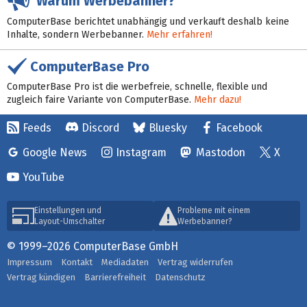
Warum Werbebanner?
ComputerBase berichtet unabhängig und verkauft deshalb keine
Inhalte, sondern Werbebanner.
Mehr erfahren!
ComputerBase Pro
ComputerBase Pro ist die werbefreie, schnelle, flexible und
zugleich faire Variante von ComputerBase.
Mehr dazu!
Feeds
Discord
Bluesky
Facebook
Google News
Instagram
Mastodon
X
YouTube
Einstellungen und
Probleme mit einem
Layout-Umschalter
Werbebanner?
© 1999–2026 ComputerBase GmbH
Impressum
Kontakt
Mediadaten
Vertrag widerrufen
Vertrag kündigen
Barrierefreiheit
Datenschutz