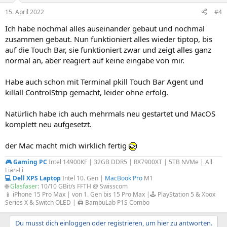
15. April 2022
#4
Ich habe nochmal alles auseinander gebaut und nochmal
zusammen gebaut. Nun funktioniert alles wieder tiptop, bis
auf die Touch Bar, sie funktioniert zwar und zeigt alles ganz
normal an, aber reagiert auf keine eingäbe von mir.
Habe auch schon mit Terminal pkill Touch Bar Agent und
killall ControlStrip gemacht, leider ohne erfolg.
Natürlich habe ich auch mehrmals neu gestartet und MacOS
komplett neu aufgesetzt.
der Mac macht mich wirklich fertig
🎮 Gaming PC
Intel 14900KF | 32GB DDR5 | RX7900XT | 5TB NVMe | All
Lian-Li
💻 Dell XPS Laptop
Intel 10. Gen |
MacBook Pro
M1
🌐
Glasfaser
: 10/10 GBit/s FFTH @ Swisscom
📱 iPhone 15 Pro Max | von 1. Gen bis 15 Pro Max |🕹️ PlayStation 5 & Xbox
Series X & Switch OLED | 🖨️ BambuLab P1S Combo
Du musst dich einloggen oder registrieren, um hier zu antworten.