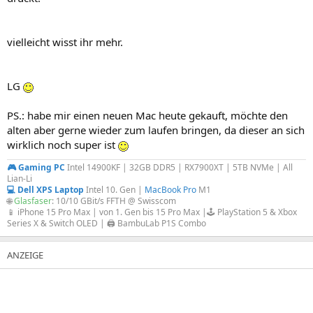
vielleicht wisst ihr mehr.
LG
PS.: habe mir einen neuen Mac heute gekauft, möchte den
alten aber gerne wieder zum laufen bringen, da dieser an sich
wirklich noch super ist
🎮 Gaming PC
Intel 14900KF | 32GB DDR5 | RX7900XT | 5TB NVMe | All
Lian-Li
💻 Dell XPS Laptop
Intel 10. Gen |
MacBook Pro
M1
🌐
Glasfaser
: 10/10 GBit/s FFTH @ Swisscom
📱 iPhone 15 Pro Max | von 1. Gen bis 15 Pro Max |🕹️ PlayStation 5 & Xbox
Series X & Switch OLED | 🖨️ BambuLab P1S Combo