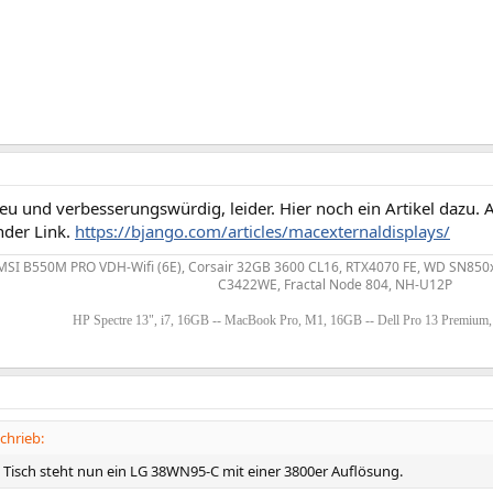
neu und verbesserungswürdig, leider. Hier noch ein Artikel dazu. 
nder Link.
https://bjango.com/articles/macexternaldisplays/
MSI B550M PRO VDH-Wifi (6E), Corsair 32GB 3600 CL16, RTX4070 FE, WD SN850x
C3422WE, Fractal Node 804, NH-U12P
HP Spectre 13", i7, 16GB -- MacBook Pro, M1, 16GB -- Dell Pro 13 Premium
chrieb:
Tisch steht nun ein LG 38WN95-C mit einer 3800er Auflösung.