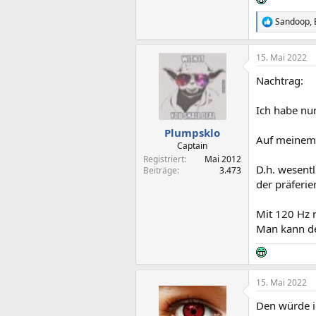
Sandoop
,
R
e
a
15. Mai 2022
k
t
Nachtrag:
i
o
n
Ich habe nu
e
n
Plumpsklo
Auf meinem 
:
Captain
Registriert
Mai 2012
D.h. wesentl
Beiträge
3.473
der präferie
Mit 120 Hz n
Man kann den
15. Mai 2022
Den würde ic