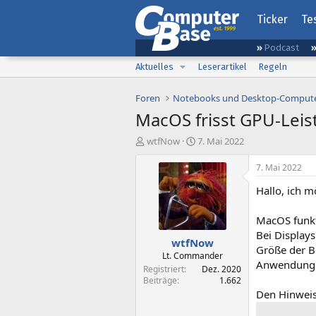
Ticker
Te
Podcast
Aktuelles
Leserartikel
Regeln
Foren
Notebooks und Desktop-Comput
MacOS frisst GPU-Leist
E
E
wtfNow
7. Mai 2022
r
r
s
s
7. Mai 2022
t
t
Hallo, ich mö
e
e
l
l
l
l
MacOS funkt
e
t
Bei Display
wtfNow
r
a
Größe der Be
m
Lt. Commander
Anwendungen
Registriert
Dez. 2020
Beiträge
1.662
Den Hinweis 