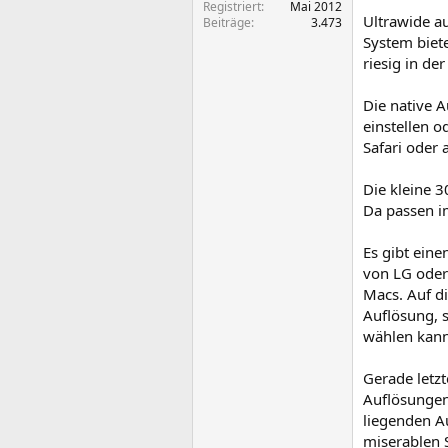
Registriert
Mai 2012
Ultrawide au
Beiträge
3.473
System biete
riesig in de
Die native A
einstellen 
Safari oder
Die kleine 3
Da passen i
Es gibt ein
von LG oder
Macs. Auf di
Auflösung, 
wählen kann
Gerade letz
Auflösungen
liegenden A
miserablen 