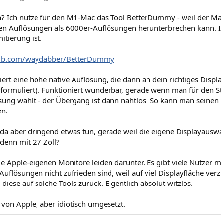
n? Ich nutze für den M1-Mac das Tool BetterDummy - weil der Ma
en Auflösungen als 6000er-Auflösungen herunterbrechen kann. Ic
itierung ist.
thub.com/waydabber/BetterDummy
siert eine hohe native Auflösung, die dann an dein richtiges Disp
t formuliert). Funktioniert wunderbar, gerade wenn man für den 
sung wählt - der Übergang ist dann nahtlos. So kann man seinen
en.
a aber dringend etwas tun, gerade weil die eigene Displayauswah
 denn mit 27 Zoll?
e Apple-eigenen Monitore leiden darunter. Es gibt viele Nutzer m
uflösungen nicht zufrieden sind, weil auf viel Displayfläche ve
 diese auf solche Tools zurück. Eigentlich absolut witzlos.
von Apple, aber idiotisch umgesetzt.