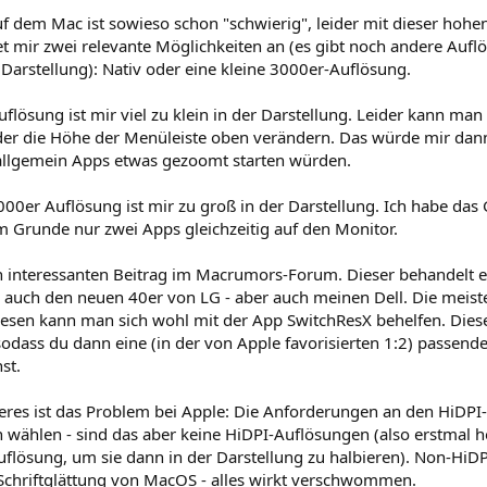
f dem Mac ist sowieso schon "schwierig", leider mit dieser hohe
t mir zwei relevante Möglichkeiten an (es gibt noch andere Aufl
r Darstellung): Nativ oder eine kleine 3000er-Auflösung.
uflösung ist mir viel zu klein in der Darstellung. Leider kann m
oder die Höhe der Menüleiste oben verändern. Das würde mir dann
 allgemein Apps etwas gezoomt starten würden.
000er Auflösung ist mir zu groß in der Darstellung. Ich habe das 
m Grunde nur zwei Apps gleichzeitig auf den Monitor.
en interessanten Beitrag im Macrumors-Forum. Dieser behandelt e
 auch den neuen 40er von LG - aber auch meinen Dell. Die meiste
esen kann man sich wohl mit der App SwitchResX behelfen. Diese 
sodass du dann eine (in der von Apple favorisierten 1:2) passen
st.
teres ist das Problem bei Apple: Die Anforderungen an den HiD
 wählen - sind das aber keine HiDPI-Auflösungen (also erstmal h
uflösung, um sie dann in der Darstellung zu halbieren). Non-HiDP
Schriftglättung von MacOS - alles wirkt verschwommen.