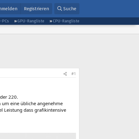
nmelden
Registrieren
Suche
g-PCs
GPU-Rangliste
CPU-Rangliste
#1
oder 220.
en um eine übliche angenehme
el Leistung dass grafikintensive