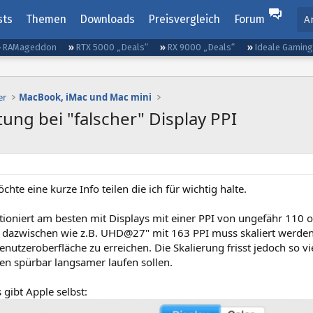
sts
Themen
Downloads
Preisvergleich
Forum
A
RAMageddon
RTX 5000 „Deals“
RX 9000 „Deals“
Ideale Gamin
er
MacBook, iMac und Mac mini
ung bei "falscher" Display PPI
chte eine kurze Info teilen die ich für wichtig halte.
ioniert am besten mit Displays mit einer PPI von ungefähr 110 
s dazwischen wie z.B. UHD@27" mit 163 PPI muss skaliert werd
nutzeroberfläche zu erreichen. Die Skalierung frisst jedoch so vi
 spürbar langsamer laufen sollen.
gibt Apple selbst: