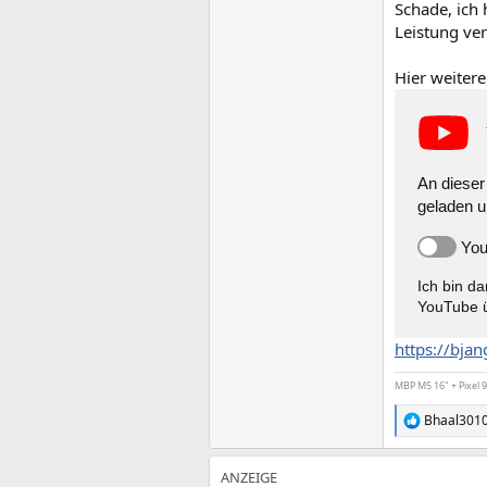
Schade, ich
Leistung ver
Hier weitere
An dieser 
geladen u
You
Ich bin d
YouTube ü
https://bja
MBP M5 16" + Pixel 9
Bhaal301
R
e
a
k