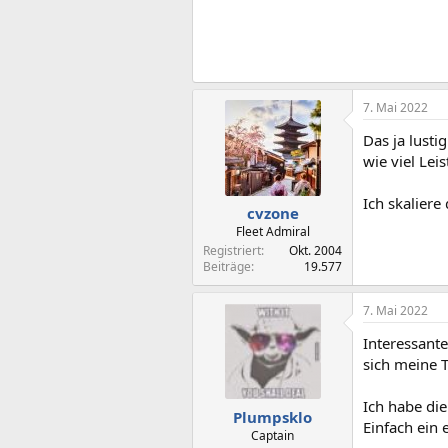
t
i
o
n
e
n
:
7. Mai 2022
Das ja lusti
wie viel Lei
Ich skalier
cvzone
Fleet Admiral
Registriert
Okt. 2004
Beiträge
19.577
7. Mai 2022
Interessante
sich meine T
Ich habe di
Plumpsklo
Einfach ein 
Captain