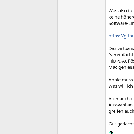
Was also tu
keine höher
Software-Lim
https://gi
Das virtuali
(vereinfach
HiDPI-Auflö
Mac genieß
Apple muss d
Was will ich
Aber auch di
Auswahl an A
greifen auch
Gut gedacht 