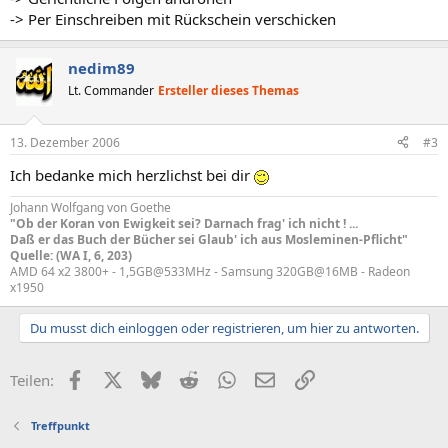
-> Per Einschreiben mit Rückschein verschicken
nedim89
Lt. Commander
Ersteller dieses Themas
13. Dezember 2006
#3
Ich bedanke mich herzlichst bei dir
Johann Wolfgang von Goethe
"Ob der Koran von Ewigkeit sei? Darnach frag' ich nicht ! ...
Daß er das Buch der Bücher sei Glaub' ich aus Mosleminen-Pflicht"
Quelle: (WA I, 6, 203)
AMD 64 x2 3800+ - 1,5GB@533MHz - Samsung 320GB@16MB - Radeon
x1950
Du musst dich einloggen oder registrieren, um hier zu antworten.
Facebook
X (Twitter)
Bluesky
Reddit
WhatsApp
E-Mail
Link
Teilen:
Treffpunkt