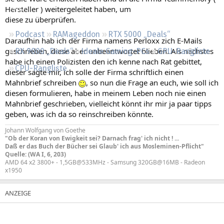
Regeln
Hersteller ) weitergeleitet haben, um
diese zu überprüfen.
Podcast
RAMageddon
RTX 5000 „Deals“
Daraufhin hab ich der Firma namens Perloxx zich E-Mails
geschrieben, diese aber unbeantwortet blieben. Als nächstes
RX 9000 „Deals“
Ideale Gaming-PCs
GPU-Rangliste
habe ich einen Polizisten den ich kenne nach Rat gebittet,
CPU-Rangliste
dieser sagte mir, ich solle der Firma schriftlich einen
Mahnbrief schreiben
, so nun die Frage an euch, wie soll ich
diesen formulieren, habe in meinem Leben noch nie einen
Mahnbrief geschrieben, vielleicht könnt ihr mir ja paar tipps
geben, was ich da so reinschreiben könnte.
Johann Wolfgang von Goethe
"Ob der Koran von Ewigkeit sei? Darnach frag' ich nicht ! ...
Daß er das Buch der Bücher sei Glaub' ich aus Mosleminen-Pflicht"
Quelle: (WA I, 6, 203)
AMD 64 x2 3800+ - 1,5GB@533MHz - Samsung 320GB@16MB - Radeon
x1950