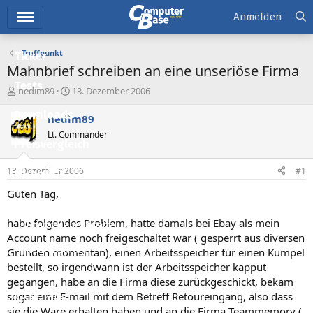
Hauptmenü
Anmelden
Treffpunkt
Ticker
Mahnbrief schreiben an eine unseriöse Firma
Tests
E
E
nedim89
13. Dezember 2006
r
r
Downloads
s
s
nedim89
t
t
Lt. Commander
e
e
Preisvergleich
l
l
l
l
13. Dezember 2006
#1
Forum
e
t
r
a
Guten Tag,
Aktuelles
m
habe folgendes Problem, hatte damals bei Ebay als mein
Empfohlene Inhalte
Account name noch freigeschaltet war ( gesperrt aus diversen
Neue Beiträge
Gründen momentan), einen Arbeitsspeicher für einen Kumpel
bestellt, so irgendwann ist der Arbeitsspeicher kapput
Neueste Aktivitäten
gegangen, habe an die Firma diese zurückgeschickt, bekam
sogar eine E-mail mit dem Betreff Retoureingang, also dass
Leserartikel
sie die Ware erhalten haben und an die Firma Teammemory (