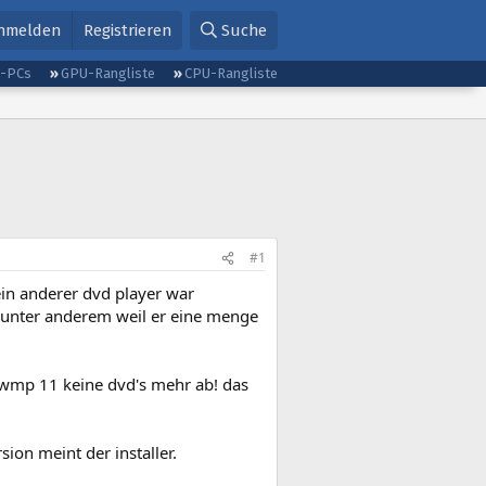
nmelden
Registrieren
Suche
g-PCs
GPU-Rangliste
CPU-Rangliste
#1
in anderer dvd player war
n (unter anderem weil er eine menge
r wmp 11 keine dvd's mehr ab! das
sion meint der installer.