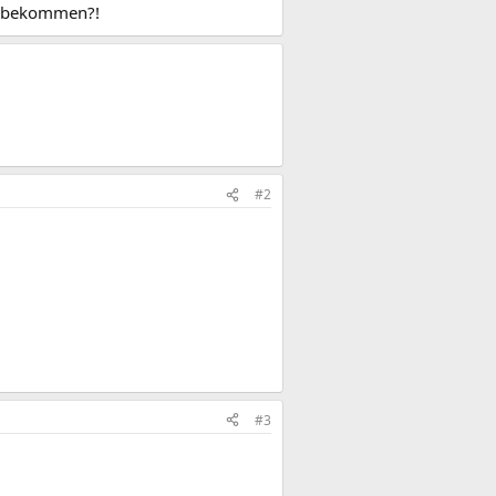
u bekommen?!
#2
#3