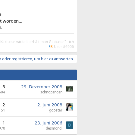
t.
t worden...
n.
aktusse wickelt, erhält man Globusse" - ich
F
B
-User #6906
 oder registrieren, um hier zu antworten.
5
29. Dezember 2008
604
schnopsnosn
2
2. Juni 2008
151
gopeter
1
23. Juni 2006
D
970
desmond.