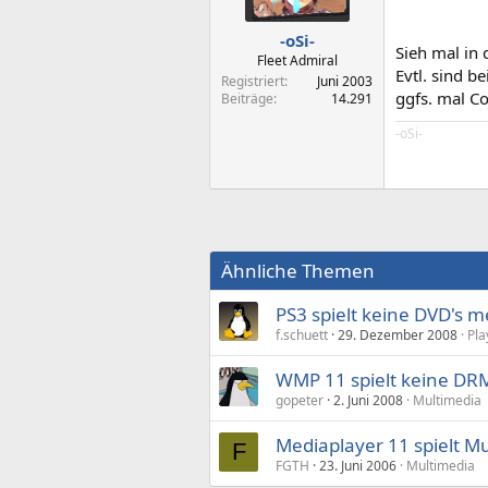
-oSi-
Sieh mal in 
Fleet Admiral
Evtl. sind b
Registriert
Juni 2003
ggfs. mal C
Beiträge
14.291
-oSi-
Ähnliche Themen
PS3 spielt keine DVD's 
f.schuett
29. Dezember 2008
Pla
WMP 11 spielt keine DRM
gopeter
2. Juni 2008
Multimedia
Mediaplayer 11 spielt M
F
FGTH
23. Juni 2006
Multimedia