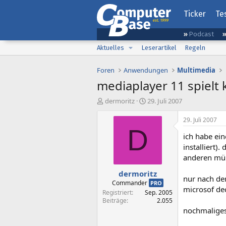
Ticker
Te
Podcast
Aktuelles
Leserartikel
Regeln
Foren
Anwendungen
Multimedia
mediaplayer 11 spielt 
E
E
dermoritz
29. Juli 2007
r
r
s
s
29. Juli 2007
t
t
D
ich habe ei
e
e
l
l
installiert)
l
l
anderen müll
e
t
dermoritz
r
a
nur nach der
m
Commander
PRO
microsof dec
Registriert
Sep. 2005
Beiträge
2.055
nochmaliges 