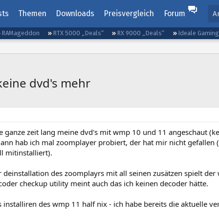
sts
Themen
Downloads
Preisvergleich
Forum
A
RAMageddon
RTX 5000 „Deals“
RX 9000 „Deals“
Ideale Gamin
keine dvd's mehr
ne ganze zeit lang meine dvd's mit wmp 10 und 11 angeschaut (ke
. dann hab ich mal zoomplayer probiert, der hat mir nicht gefalle
 mitinstalliert).
 deinstallation des zoomplayrs mit all seinen zusätzen spielt de
oder checkup utility meint auch das ich keinen decoder hätte.
installiren des wmp 11 half nix - ich habe bereits die aktuelle ver