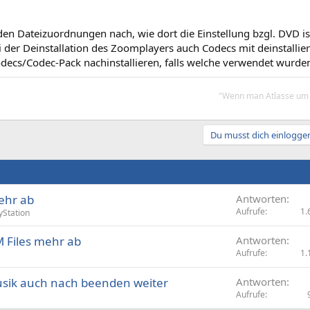
den Dateizuordnungen nach, wie dort die Einstellung bzgl. DVD is
ei der Deinstallation des Zoomplayers auch Codecs mit deinstallier
odecs/Codec-Pack nachinstallieren, falls welche verwendet wurde
"Wenn man Atlasse um K
Du musst dich einloggen
mehr ab
Antworten
Aufrufe
1.
yStation
 Files mehr ab
Antworten
Aufrufe
1.
usik auch nach beenden weiter
Antworten
Aufrufe