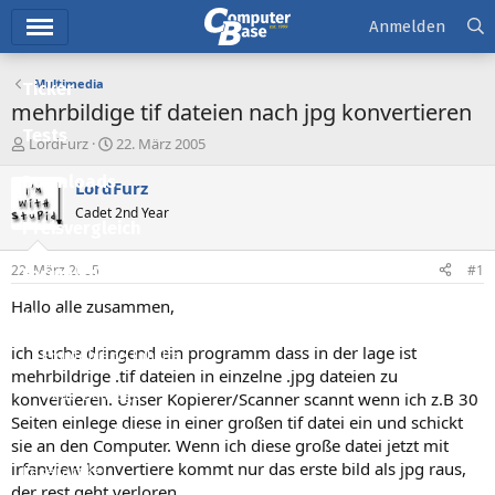
Hauptmenü
Anmelden
Multimedia
Ticker
mehrbildige tif dateien nach jpg konvertieren
Tests
E
E
LordFurz
22. März 2005
r
r
Downloads
s
s
LordFurz
t
t
Cadet 2nd Year
e
e
Preisvergleich
l
l
l
l
22. März 2005
#1
Forum
e
t
r
a
Hallo alle zusammen,
Aktuelles
m
ich suche dringend ein programm dass in der lage ist
Empfohlene Inhalte
mehrbildrige .tif dateien in einzelne .jpg dateien zu
Neue Beiträge
konvertieren. Unser Kopierer/Scanner scannt wenn ich z.B 30
Seiten einlege diese in einer großen tif datei ein und schickt
Neueste Aktivitäten
sie an den Computer. Wenn ich diese große datei jetzt mit
irfanview konvertiere kommt nur das erste bild als jpg raus,
Leserartikel
der rest geht verloren...