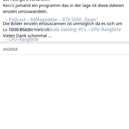
Regeln
Kennt jemand ein programm das in der lage ist diese dateien
einzeln umzuwandeln.
Podcast
RAMageddon
RTX 5000 „Deals“
Die Bilder einzeln einzuscannen ist unmöglich da es sich um
ca 1000 Blätter handelt.
RX 9000 „Deals“
Ideale Gaming-PCs
GPU-Rangliste
Vielen Dank schonmal ...
CPU-Rangliste