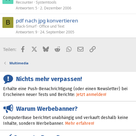
Recounter
Systemtools
Antworten
5
2. Dezember 2006
pdf nach jpg konvertieren
B
Black-Smurf
Office und Text
Antworten
9
24. September 2005
Facebook
X (Twitter)
Bluesky
Reddit
WhatsApp
E-Mail
Link
Teilen:
Multimedia
Nichts mehr verpassen!
Erhalte eine Push-Benachrichtigung (oder einen Newsletter) bei
Erscheinen neuer Tests und Berichte:
Jetzt anmelden!
Warum Werbebanner?
ComputerBase berichtet unabhängig und verkauft deshalb keine
Inhalte, sondern Werbebanner.
Mehr erfahren!