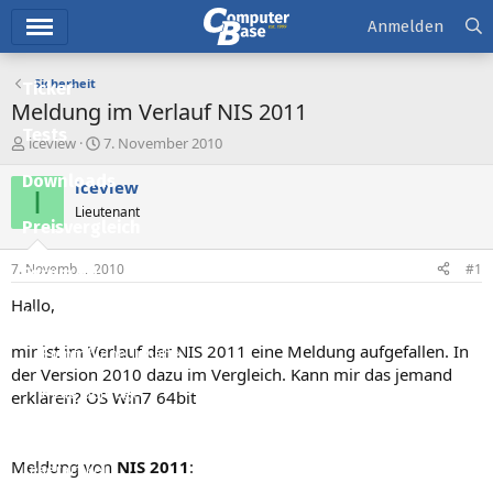
Hauptmenü
Anmelden
Sicherheit
Ticker
Meldung im Verlauf NIS 2011
Tests
E
E
iceview
7. November 2010
r
r
Downloads
s
s
iceview
I
t
t
Lieutenant
e
e
Preisvergleich
l
l
l
l
7. November 2010
#1
Forum
e
t
r
a
Hallo,
Aktuelles
m
mir ist im Verlauf der NIS 2011 eine Meldung aufgefallen. In
Empfohlene Inhalte
der Version 2010 dazu im Vergleich. Kann mir das jemand
Neue Beiträge
erklären? OS Win7 64bit
Neueste Aktivitäten
Meldung von
NIS 2011
:
Leserartikel