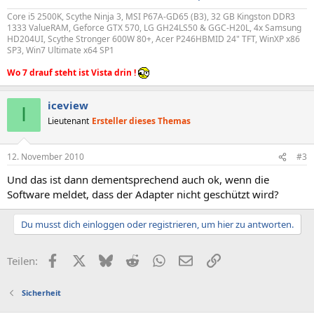
Core i5 2500K, Scythe Ninja 3, MSI P67A-GD65 (B3), 32 GB Kingston DDR3
1333 ValueRAM, Geforce GTX 570, LG GH24LS50 & GGC-H20L, 4x Samsung
HD204UI, Scythe Stronger 600W 80+, Acer P246HBMID 24" TFT, WinXP x86
SP3, Win7 Ultimate x64 SP1
Wo 7 drauf steht ist Vista drin !
iceview
I
Lieutenant
Ersteller dieses Themas
12. November 2010
#3
Und das ist dann dementsprechend auch ok, wenn die
Software meldet, dass der Adapter nicht geschützt wird?
Du musst dich einloggen oder registrieren, um hier zu antworten.
Facebook
X (Twitter)
Bluesky
Reddit
WhatsApp
E-Mail
Link
Teilen:
Sicherheit