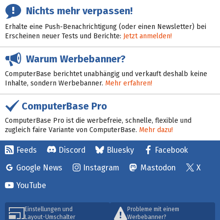
Nichts mehr verpassen!
Erhalte eine Push-Benachrichtigung (oder einen Newsletter) bei
Erscheinen neuer Tests und Berichte:
Jetzt anmelden!
Warum Werbebanner?
ComputerBase berichtet unabhängig und verkauft deshalb keine
Inhalte, sondern Werbebanner.
Mehr erfahren!
ComputerBase Pro
ComputerBase Pro ist die werbefreie, schnelle, flexible und
zugleich faire Variante von ComputerBase.
Mehr dazu!
Feeds
Discord
Bluesky
Facebook
Google News
Instagram
Mastodon
X
YouTube
Einstellungen und
Probleme mit einem
Layout-Umschalter
Werbebanner?