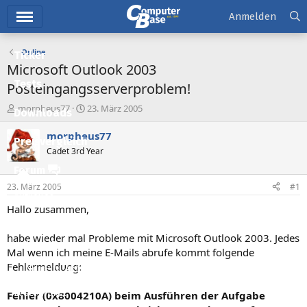
Hauptmenü
Anmelden
Online
Ticker
Microsoft Outlook 2003
Tests
Posteingangsserverproblem!
E
E
morpheus77
23. März 2005
Downloads
r
r
s
s
morpheus77
Preisvergleich
t
t
Cadet 3rd Year
e
e
l
l
Forum
l
l
23. März 2005
#1
e
t
Aktuelles
r
a
Hallo zusammen,
m
Empfohlene Inhalte
habe wieder mal Probleme mit Microsoft Outlook 2003. Jedes
Neue Beiträge
Mal wenn ich meine E-Mails abrufe kommt folgende
Fehlermeldung:
Neueste Aktivitäten
Leserartikel
Fehler (0x8004210A) beim Ausführen der Aufgabe