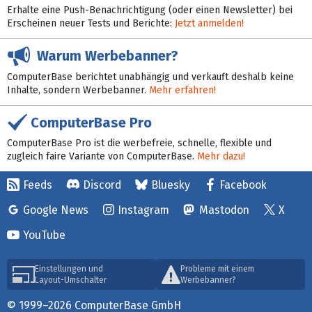
Erhalte eine Push-Benachrichtigung (oder einen Newsletter) bei
Erscheinen neuer Tests und Berichte:
Jetzt anmelden!
Warum Werbebanner?
ComputerBase berichtet unabhängig und verkauft deshalb keine
Inhalte, sondern Werbebanner.
Mehr erfahren!
ComputerBase Pro
ComputerBase Pro ist die werbefreie, schnelle, flexible und
zugleich faire Variante von ComputerBase.
Mehr dazu!
Feeds
Discord
Bluesky
Facebook
Google News
Instagram
Mastodon
X
YouTube
Einstellungen und
Probleme mit einem
Layout-Umschalter
Werbebanner?
© 1999–2026 ComputerBase GmbH