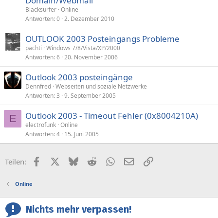
Domain/Webmail
Blacksurfer
Online
Antworten
0
2. Dezember 2010
OUTLOOK 2003 Posteingangs Probleme
pachti
Windows 7/8/Vista/XP/2000
Antworten
6
20. November 2006
Outlook 2003 posteingänge
Dennfred
Webseiten und soziale Netzwerke
Antworten
3
9. September 2005
Outlook 2003 - Timeout Fehler (0x8004210A)
E
electrofunk
Online
Antworten
4
15. Juni 2005
Facebook
X (Twitter)
Bluesky
Reddit
WhatsApp
E-Mail
Link
Teilen:
Online
Nichts mehr verpassen!