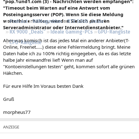
"pop.1und1.com (3) - Nachrichten werden empfangen":
Regeln
"Timeout beim Warten auf eine Antwort vom
Posteingangsserver (POP). Wenn Sie diese Meldung
weiterhin erhalten, wenden Sie sich an Ihren
Podcast
RAMageddon
RTX 5000 „Deals“
Serveradministrator oder Internetdienstanbieter."
RX 9000 „Deals“
Ideale Gaming-PCs
GPU-Rangliste
Aber was komisch ist das jedes Mal ein anderer Anbieter(T-
CPU-Rangliste
Online, Freenet.....) diese eine Fehlermeldung bringt. Meine
Daten habe ich zu 100% richtig eingegeben, da es das letzte
halbe Jahr einwandfrei lief! Wenn man auf
"Kontoeinstellungen testen" geht, kommen sofort alle grünen
Häkchen.
Für eure Hilfe Im Voraus besten Dank
Gruß
morpheus77