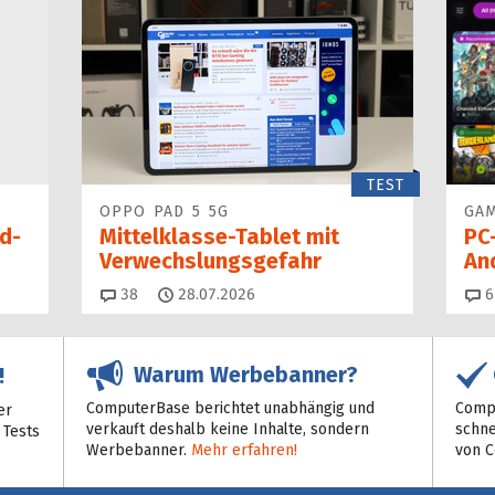
TEST
OPPO PAD 5 5G
GAM
d-
Mittelklasse-Tablet mit
PC
Verwechslungsgefahr
An
Kommentare
38
28.07.2026
6
Warum Werbebanner?
!
ComputerBase berichtet unabhängig und
Compu
er
verkauft deshalb keine Inhalte, sondern
schne
 Tests
Werbebanner.
Mehr erfahren!
von 