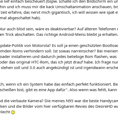
e lief einfach bescheuert (bspw. schalte ich den Bildschirm ein u
h hin und ich muss mir die kack Umschaltanimation anschauen, bi
zeit erfahre, das nervt mich gigantisch, ich will wissen wie spät e
mal abgeschaltet hab).
lur auch blöd sein, wäre es deaktivierbar? Auf älteren Telefone
en Trick abschalten. Das richtige Android-Menü bleibt ja erhalten
Update-Politik von Motorola? Es soll ja einen geschützten Bootloa
emden Roms verhindern soll. Ist sowas narrensicher? Bei meine
ader installieren und dadurch jedes beliebige Rom flashen, was 
der das original HTC-Rom, das ich jetzt drauf habe. Ich frage nur,
n stehen soll und 3.0 auch angekündigt ist und irgendwann ersch
ch, wenn ich ein System habe das einfach perfekt funktioniert. Be
heißen bist, gibt es eine App dafür". Also wenn was fehlt, kann
d die verbaute Kamera? Die meines N95 war die beste Handycam 
cken und die Bilder vom hier verfügbaren Revies des DesireHD wa
hlecht