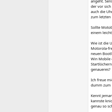
angeht. Sens
der vor sic
auch die Uhr
zum letzten 
Sollte Motob
einem leicht
Wie ist die 
Motorola-fr
neuen Bootlo
Win Mobile o
Startlöcher
genaueres?
Ich freue mi
dumm zum sc
Kennt jeman
kannste kni
genau so sc