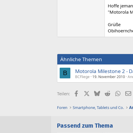
Hoffe jeman
"Motorola M
Grüße
Obihoernch
Ähnliche Themen
Motorola Milestone 2 - 
B
BCFliege
19. November 2010
An
Facebook
X (Twitter)
Bluesky
Reddit
What
Teilen:
Foren
Smartphone, Tablets und Co.
A
Passend zum Thema