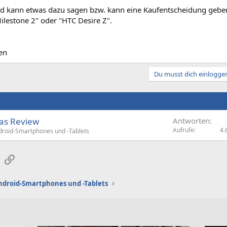
d kann etwas dazu sagen bzw. kann eine Kaufentscheidung gebe
ilestone 2" oder "HTC Desire Z".
en
Du musst dich einloggen
Das Review
Antworten
Aufrufe
4.
droid-Smartphones und -Tablets
sApp
E-Mail
Link
ndroid-Smartphones und -Tablets