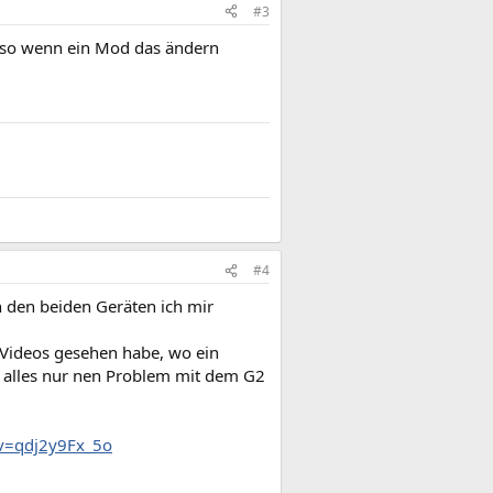
#3
 also wenn ein Mod das ändern
#4
on den beiden Geräten ich mir
 Videos gesehen habe, wo ein
 alles nur nen Problem mit dem G2
v=qdj2y9Fx_5o