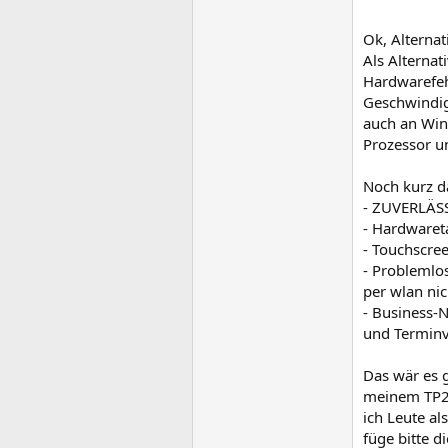
Ok, Alterna
Als Alternat
Hardwarefehl
Geschwindigk
auch an Win
Prozessor u
Noch kurz d
- ZUVERLÄS
- Hardwaret
- Touchscre
- Problemlos
per wlan nic
- Business-
und Terminv
Das wär es 
meinem TP2 
ich Leute al
füge bitte d