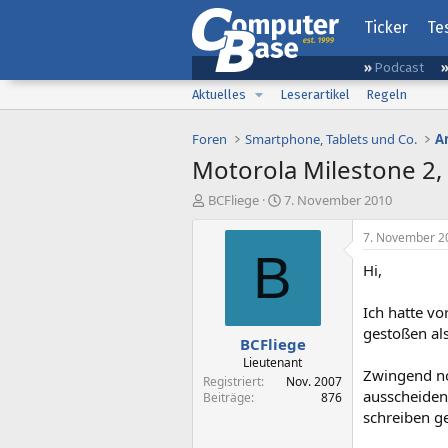
Ticker
Te
Podcast
Aktuelles
Leserartikel
Regeln
Foren
Smartphone, Tablets und Co.
A
Motorola Milestone 2,
E
E
BCFliege
7. November 2010
r
r
s
s
7. November 2
t
t
B
Hi,
e
e
l
l
l
l
Ich hatte v
e
t
gestoßen als
BCFliege
r
a
m
Lieutenant
Zwingend not
Registriert
Nov. 2007
ausscheiden
Beiträge
876
schreiben g