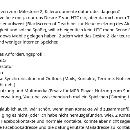
tiven zum Milestone 2, Killerargumente dafür oder dagegen?
ive fiele mir ja nur das Desire-Z von HTC ein, aber da mich mein
er aufweist (Blackscreen of Death bis zur Neueinsetzung des Akk
eit und solche Späße), will ich eigenltich kein HTC mehr. Sense 
dows Mobile gelegen haben. Zudem wird das Desire-Z klar teure
nd weniger internen Speicher.
as Anforderungsprofil:
SIG
astatur
en
e Synchronisation mit Outlook (Mails, Kontakte, Termine, Notize
ht geht)
Nutzung und Multimedia (Ersatz für MP3-Player, Nutzung zum Surf
erwaltung, Youtube, zwischendurch mal ein Spielchen [Gaming-H
glaub ich auch, wär schön, wenn man Kontakte wild zusammenfüg
ging es nicht (oder ich habe nicht herausgefunden, wie), 2 Kon
s Facebookontakte und normale Kontakte, konnte aber nicht sagen
ie Facebookadresse und die dafür genutzte Mailadresse zu Kontak