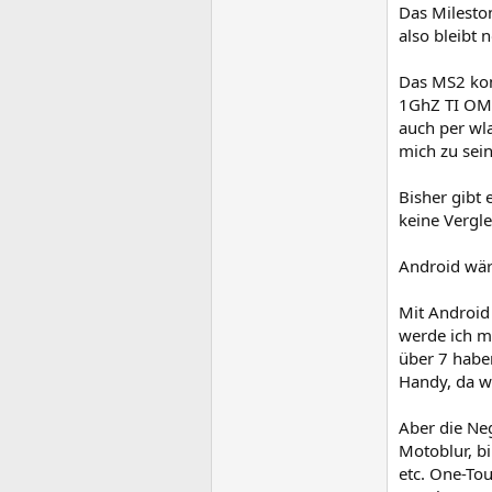
Das Milesto
also bleibt 
Das MS2 kom
1GhZ TI OMA
auch per wl
mich zu sein
Bisher gibt 
keine Vergle
Android wär
Mit Android
werde ich m
über 7 habe
Handy, da w
Aber die Ne
Motoblur, bi
etc. One-Tou