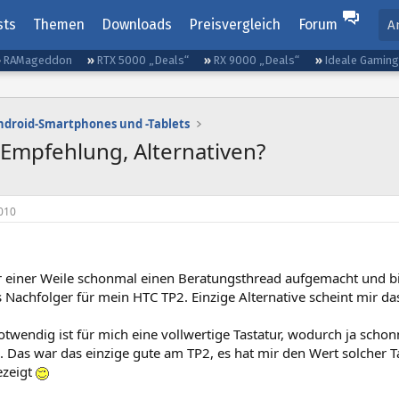
sts
Themen
Downloads
Preisvergleich
Forum
A
RAMageddon
RTX 5000 „Deals“
RX 9000 „Deals“
Ideale Gamin
ndroid-Smartphones und -Tablets
 Empfehlung, Alternativen?
010
or einer Weile schonmal einen Beratungsthread aufgemacht und b
 Nachfolger für mein HTC TP2. Einzige Alternative scheint mir da
wendig ist für mich eine vollwertige Tastatur, wodurch ja schonm
. Das war das einzige gute am TP2, es hat mir den Wert solcher 
ezeigt