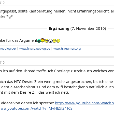
010
ufgepasst, sollte Kaufberatung heißen, nicht Erfahrungsbericht,
anke *g*
Ergänzung
(
7. November 2010
)
ke für das Argument
hweblog.de/
|
www.finanzweblog.de
|
www.traeumen.org
010
s ich auf den Thread treffe. Ich überlege zurzeit auch welches v
.
mich das HTC Desire Z ein wenig mehr angesprochen, bis ich eine
 dem Z-Mechanismus und dem Wifi besteht (kann natürlich auch
ht mit dem Desire Z... das weiß ich net).
e Videos von denen ich spreche:
http://www.youtube.com/watch?
/www.youtube.com/watch?v=MvHE5lZ1tCs