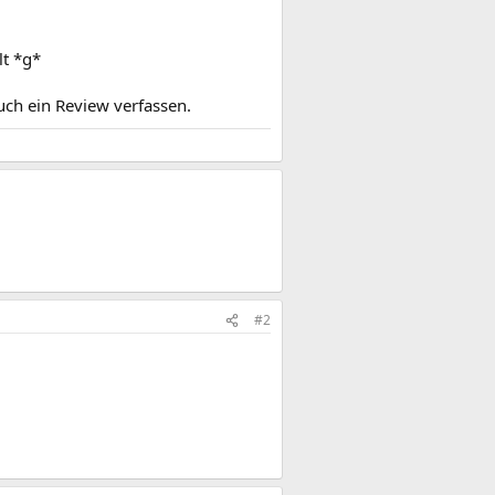
lt *g*
uch ein Review verfassen.
#2