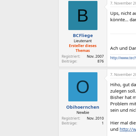
7. November 2
B
Ups, nicht a
könnte... d
BCFliege
Lieutenant
Ersteller dieses
Ach und Dan
Themas
Registriert
Nov. 2007
http://www.tec
Beiträge
876
7. November 2
O
Hiho, gut da
zulegen soll
Bisher hat 
Problem mit
Obihoernchen
sein und nic
Newbie
Registriert
Nov. 2010
Hier mal di
Beiträge
1
und
http:/