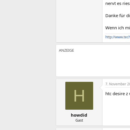
nervt es rie
Danke für d
Wenn ich mi
http://www.tec
7. November 2
H
htc desire z 
howdid
Gast