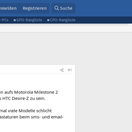
nmelden
Registrieren
Suche
g-PCs
GPU-Rangliste
CPU-Rangliste
#1
in aufs Motorola Milestone 2
s HTC Desire-Z zu sein.
al viele Modelle schlicht
Tastaturen beim sms- und email-