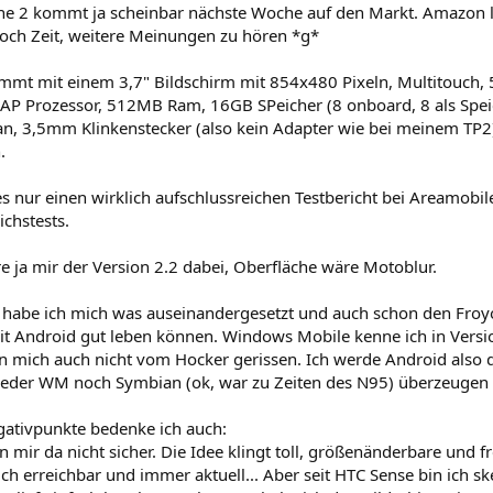
ne 2 kommt ja scheinbar nächste Woche auf den Markt. Amazon li
noch Zeit, weitere Meinungen zu hören *g*
mt mit einem 3,7" Bildschirm mit 854x480 Pixeln, Multitouch,
P Prozessor, 512MB Ram, 16GB SPeicher (8 onboard, 8 als Speiche
an, 3,5mm Klinkenstecker (also kein Adapter wie bei meinem TP2)
.
es nur einen wirklich aufschlussreichen Testbericht bei Areamobile. 
ichstests.
e ja mir der Version 2.2 dabei, Oberfläche wäre Motoblur.
 habe ich mich was auseinandergesetzt und auch schon den Froy
it Android gut leben können. Windows Mobile kenne ich in Versio
n mich auch nicht vom Hocker gerissen. Ich werde Android also 
eder WM noch Symbian (ok, war zu Zeiten des N95) überzeugen
gativpunkte bedenke ich auch:
n mir da nicht sicher. Die Idee klingt toll, größenänderbare und f
ch erreichbar und immer aktuell... Aber seit HTC Sense bin ich 