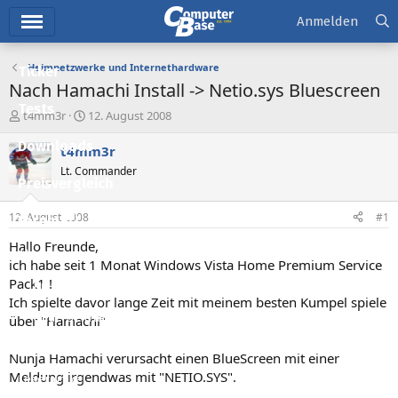
Hauptmenü
Anmelden
Heimnetzwerke und Internethardware
Ticker
Nach Hamachi Install -> Netio.sys Bluescreen
Tests
E
E
t4mm3r
12. August 2008
r
r
Downloads
s
s
t4mm3r
t
t
Lt. Commander
e
e
Preisvergleich
l
l
l
l
12. August 2008
#1
Forum
e
t
r
a
Hallo Freunde,
Aktuelles
m
ich habe seit 1 Monat Windows Vista Home Premium Service
Pack1 !
Empfohlene Inhalte
Ich spielte davor lange Zeit mit meinem besten Kumpel spiele
Neue Beiträge
über "Hamachi"
Neueste Aktivitäten
Nunja Hamachi verursacht einen BlueScreen mit einer
Meldung irgendwas mit "NETIO.SYS".
Leserartikel