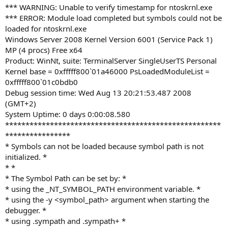
*** WARNING: Unable to verify timestamp for ntoskrnl.exe
*** ERROR: Module load completed but symbols could not be
loaded for ntoskrnl.exe
Windows Server 2008 Kernel Version 6001 (Service Pack 1)
MP (4 procs) Free x64
Product: WinNt, suite: TerminalServer SingleUserTS Personal
Kernel base = 0xfffff800`01a46000 PsLoadedModuleList =
0xfffff800`01c0bdb0
Debug session time: Wed Aug 13 20:21:53.487 2008
(GMT+2)
System Uptime: 0 days 0:00:08.580
*****************************************************
****************
* Symbols can not be loaded because symbol path is not
initialized. *
* *
* The Symbol Path can be set by: *
* using the _NT_SYMBOL_PATH environment variable. *
* using the -y <symbol_path> argument when starting the
debugger. *
* using .sympath and .sympath+ *