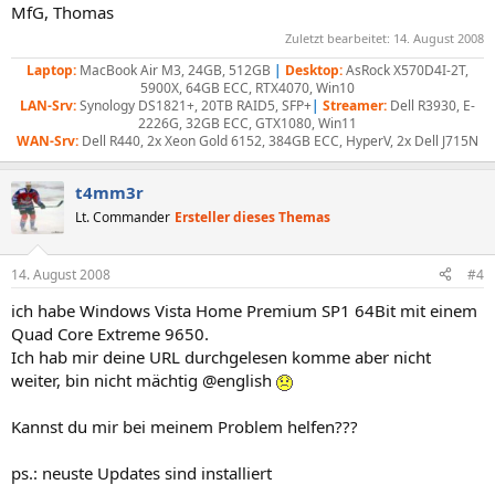
MfG, Thomas
Zuletzt bearbeitet:
14. August 2008
Laptop:
MacBook Air M3, 24GB, 512GB
|
Desktop:
AsRock X570D4I-2T,
5900X, 64GB ECC, RTX4070, Win10
LAN-Srv:
Synology DS1821+, 20TB RAID5, SFP+
|
Streamer:
Dell R3930, E-
2226G, 32GB ECC, GTX1080, Win11
WAN-Srv:
Dell R440, 2x Xeon Gold 6152, 384GB ECC, HyperV, 2x Dell J715N
t4mm3r
Lt. Commander
Ersteller dieses Themas
14. August 2008
#4
ich habe Windows Vista Home Premium SP1 64Bit mit einem
Quad Core Extreme 9650.
Ich hab mir deine URL durchgelesen komme aber nicht
weiter, bin nicht mächtig @english
Kannst du mir bei meinem Problem helfen???
ps.: neuste Updates sind installiert