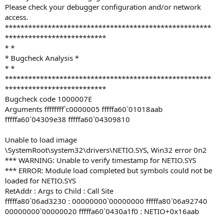
Please check your debugger configuration and/or network
access.
*****************************************************
**************************
* *
* Bugcheck Analysis *
* *
*****************************************************
**************************
Bugcheck code 1000007E
Arguments ffffffff`c0000005 fffffa60`01018aab
fffffa60`04309e38 fffffa60`04309810
Unable to load image
\SystemRoot\system32\drivers\NETIO.SYS, Win32 error 0n2
*** WARNING: Unable to verify timestamp for NETIO.SYS
*** ERROR: Module load completed but symbols could not be
loaded for NETIO.SYS
RetAddr : Args to Child : Call Site
fffffa80`06ad3230 : 00000000`00000000 fffffa80`06a92740
00000000`00000020 fffffa60`0430a1f0 : NETIO+0x16aab