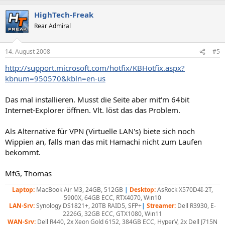
HighTech-Freak
Rear Admiral
14. August 2008
#5
http://support.microsoft.com/hotfix/KBHotfix.aspx?
kbnum=950570&kbln=en-us
Das mal installieren. Musst die Seite aber mit'm 64bit
Internet-Explorer öffnen. Vlt. löst das das Problem.
Als Alternative für VPN (Virtuelle LAN's) biete sich noch
Wippien an, falls man das mit Hamachi nicht zum Laufen
bekommt.
MfG, Thomas
Laptop:
MacBook Air M3, 24GB, 512GB
|
Desktop:
AsRock X570D4I-2T,
5900X, 64GB ECC, RTX4070, Win10
LAN-Srv:
Synology DS1821+, 20TB RAID5, SFP+
|
Streamer:
Dell R3930, E-
2226G, 32GB ECC, GTX1080, Win11
WAN-Srv:
Dell R440, 2x Xeon Gold 6152, 384GB ECC, HyperV, 2x Dell J715N