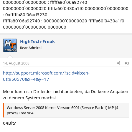
00000000`00000000 : fffffa80`06a92740
00000000`00000020 fffffa60`0430a1f0 00000000`00000000
: 0xfffffa80`06ad3230
fffffa80`06a92740 : 00000000`00000020 fffffa60`0430a1f0
00000000`00000000 0000000
HighTech-Freak
Rear Admiral
14. August 2008
#3
http://support.microsoft.com/?scid=kb;en-
us;950570&x=4&y=17
Mehr kann ich Dir leider nicht anbieten, da Du keine Angaben
zu deinem System machst.
Windows Server 2008 Kernel Version 6001 (Service Pack 1) MP (4
procs) Free x64
64Bit?