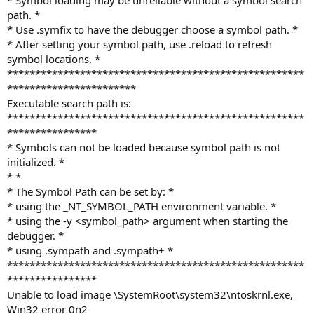
* Symbol loading may be unreliable without a symbol search
path. *
* Use .symfix to have the debugger choose a symbol path. *
* After setting your symbol path, use .reload to refresh
symbol locations. *
*****************************************************
***********************
Executable search path is:
*****************************************************
****************
* Symbols can not be loaded because symbol path is not
initialized. *
* *
* The Symbol Path can be set by: *
* using the _NT_SYMBOL_PATH environment variable. *
* using the -y <symbol_path> argument when starting the
debugger. *
* using .sympath and .sympath+ *
*****************************************************
****************
Unable to load image \SystemRoot\system32\ntoskrnl.exe,
Win32 error 0n2