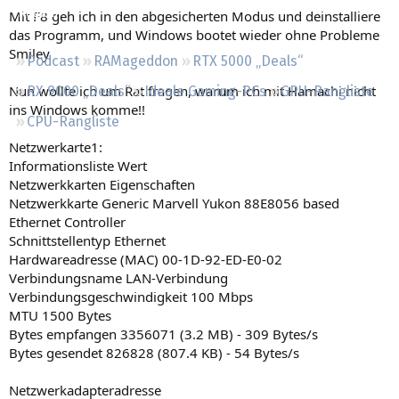
Regeln
Mit F8 geh ich in den abgesicherten Modus und deinstalliere
das Programm, und Windows bootet wieder ohne Probleme
Smiley
Podcast
RAMageddon
RTX 5000 „Deals“
Nun wollte ich um Rat fragen, warum ich mit Hamachi nicht
RX 9000 „Deals“
Ideale Gaming-PCs
GPU-Rangliste
ins Windows komme!!
CPU-Rangliste
Netzwerkarte1:
Informationsliste Wert
Netzwerkkarten Eigenschaften
Netzwerkkarte Generic Marvell Yukon 88E8056 based
Ethernet Controller
Schnittstellentyp Ethernet
Hardwareadresse (MAC) 00-1D-92-ED-E0-02
Verbindungsname LAN-Verbindung
Verbindungsgeschwindigkeit 100 Mbps
MTU 1500 Bytes
Bytes empfangen 3356071 (3.2 MB) - 309 Bytes/s
Bytes gesendet 826828 (807.4 KB) - 54 Bytes/s
Netzwerkadapteradresse