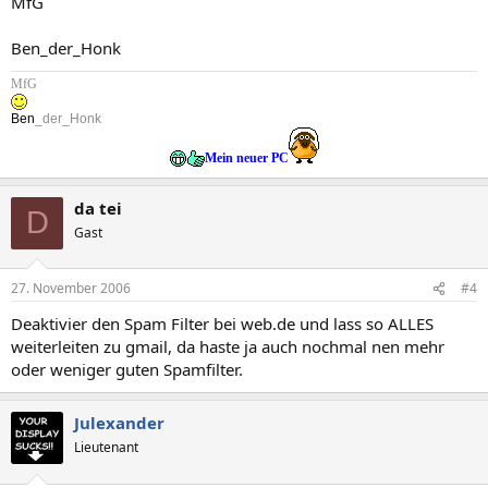
MfG
Ben_der_Honk
MfG
Ben
_der_Honk
Mein neuer PC
da tei
D
Gast
27. November 2006
#4
Deaktivier den Spam Filter bei web.de und lass so ALLES
weiterleiten zu gmail, da haste ja auch nochmal nen mehr
oder weniger guten Spamfilter.
Julexander
Lieutenant