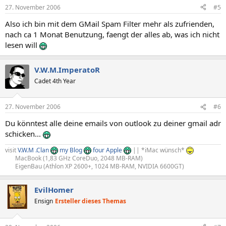
27. November 2006
#5
Also ich bin mit dem GMail Spam Filter mehr als zufrienden,
nach ca 1 Monat Benutzung, faengt der alles ab, was ich nicht
lesen will
V.W.M.ImperatoR
Cadet 4th Year
27. November 2006
#6
Du könntest alle deine emails von outlook zu deiner gmail adr
schicken...
visit
V.W.M .Clan
my Blog
four Apple
|| *iMac wünsch*
MacBook (1,83 GHz CoreDuo, 2048 MB-RAM)​
EigenBau (Athlon XP 2600+, 1024 MB-RAM, NVIDIA 6600GT)​
EvilHomer
Ensign
Ersteller dieses Themas