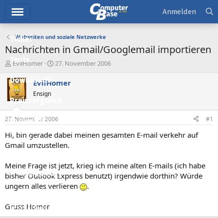
Hauptmenü
Anmelden
Webseiten und soziale Netzwerke
Ticker
Nachrichten in Gmail/Googlemail importieren
Tests
E
E
EvilHomer
27. November 2006
r
r
Downloads
s
s
EvilHomer
t
t
Ensign
e
e
Preisvergleich
l
l
l
l
27. November 2006
#1
Forum
e
t
r
a
Hi, bin gerade dabei meinen gesamten E-mail verkehr auf
Aktuelles
m
Gmail umzustellen.
Empfohlene Inhalte
Meine Frage ist jetzt, krieg ich meine alten E-mails (ich habe
Neue Beiträge
bisher Outlook Express benutzt) irgendwie dorthin? Würde
ungern alles verlieren
.
Neueste Aktivitäten
Gruss Homer
Leserartikel