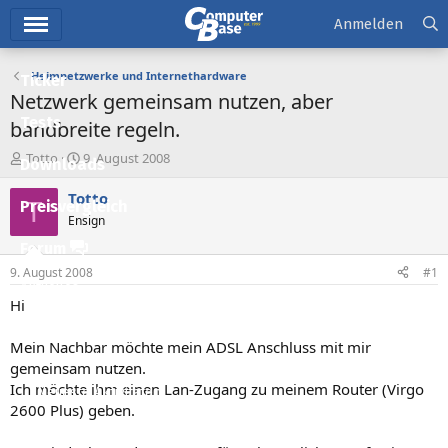
Hauptmenü
Anmelden
Heimnetzwerke und Internethardware
Ticker
Netzwerk gemeinsam nutzen, aber
Tests
bandbreite regeln.
E
E
Totto
9. August 2008
Downloads
r
r
s
s
Totto
T
Preisvergleich
t
t
Ensign
e
e
l
l
Forum
l
l
9. August 2008
#1
e
t
Aktuelles
r
a
Hi
m
Empfohlene Inhalte
Mein Nachbar möchte mein ADSL Anschluss mit mir
Neue Beiträge
gemeinsam nutzen.
Ich möchte ihm einen Lan-Zugang zu meinem Router (Virgo
Neueste Aktivitäten
2600 Plus) geben.
Leserartikel