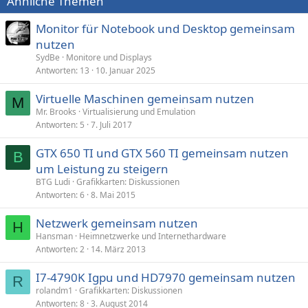
Ähnliche Themen
Monitor für Notebook und Desktop gemeinsam
nutzen
SydBe
Monitore und Displays
Antworten
13
10. Januar 2025
Virtuelle Maschinen gemeinsam nutzen
M
Mr. Brooks
Virtualisierung und Emulation
Antworten
5
7. Juli 2017
GTX 650 TI und GTX 560 TI gemeinsam nutzen
B
um Leistung zu steigern
BTG Ludi
Grafikkarten: Diskussionen
Antworten
6
8. Mai 2015
Netzwerk gemeinsam nutzen
H
Hansman
Heimnetzwerke und Internethardware
Antworten
2
14. März 2013
I7-4790K Igpu und HD7970 gemeinsam nutzen
R
rolandm1
Grafikkarten: Diskussionen
Antworten
8
3. August 2014