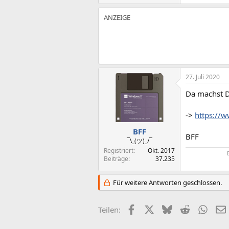
27. Juli 2020
Da machst D
->
https://
BFF
BFF
¯\_(ツ)_/¯
Registriert
Okt. 2017
Beiträge
37.235
Für weitere Antworten geschlossen.
Facebook
X (Twitter)
Bluesky
Reddit
What
Teilen: