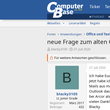
Ticker
Te
Podcast
Aktuelles
Leserartikel
Regeln
Foren
Anwendungen
Office und Tex
neue Frage zum alten O
E
E
blacky3105
27. Juli 2020
r
r
s
Für weitere Antworten geschlossen.
s
t
t
e
e
27. Juli 2020
l
l
B
l
l
Ich habe Eu
e
t
Jetzt habe i
r
a
Mails aus m
m
Outlook das
blacky3105
bei Arcor al
Lt. Junior Grade
vielen Dank!
Registriert
März 2017
Blacky
Beiträge
432