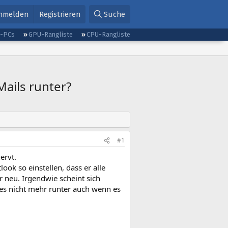
nmelden
Registrieren
Suche
g-PCs
GPU-Rangliste
CPU-Rangliste
Mails runter?
#1
ervt.
ook so einstellen, dass er alle
 neu. Irgendwie scheint sich
es nicht mehr runter auch wenn es