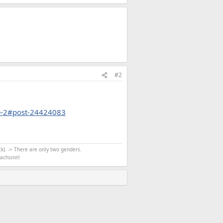
#2
e-2#post-24424083
k). -> There are only two genders.
achsinn!