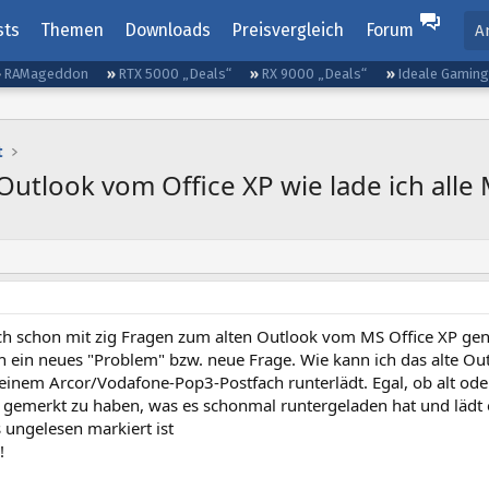
sts
Themen
Downloads
Preisvergleich
Forum
A
RAMageddon
RTX 5000 „Deals“
RX 9000 „Deals“
Ideale Gamin
t
utlook vom Office XP wie lade ich alle 
ch schon mit zig Fragen zum alten Outlook vom MS Office XP gen
ch ein neues "Problem" bzw. neue Frage. Wie kann ich das alte Outl
einem Arcor/Vodafone-Pop3-Postfach runterlädt. Egal, ob alt oder
 gemerkt zu haben, was es schonmal runtergeladen hat und lädt 
s ungelesen markiert ist
!