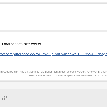
u mal schoen hier weiter.
www.computerbase.de/forum/t...p-mit-windows-10.1959456/pag
Ein Gedanke der richtig ist kann auf die Dauer nicht niedergelogen werden. (Otto von Bismarc
Wen Du mit Wissen nicht überzeugen kannst, den verwirre mit Schw
sApp
E-Mail
Link