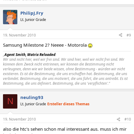
PhilipJ.Fry
Lt. Junior Grade
19. November 2010
#9
Samsung Milestone 2? Neeee - Motorola
„
Agent Smith, Matrix Reloaded
:
Wir sind nicht hier, weil wir frei sind. Wir sind hier, weil wir nicht frei sind. Wir
können dem Zweck nicht entrinnen, wir können die Bestimmung nicht
verleugnen, denn wie wir beide wissen, ohne Bestimmung - würden wir nicht
existieren. Es ist die Bestimmung, die uns erschaffen hat. Bestimmung, die uns
verbindet. Bestimmung, die uns motiviert, die uns führt, die uns antreibt. Es ist
Bestimmung, die uns definiert. Bestimmung, die uns 'verpflichten'.“
neuling93
N
Lt. Junior Grade
Ersteller dieses Themas
19. November 2010
#10
also die htc's sehen schon mal interessant aus. muss ich mir