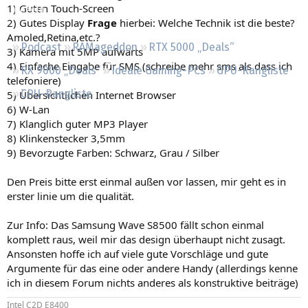
1) Guten Touch-Screen
Regeln
2) Gutes Display
Frage
hierbei: Welche Technik ist die beste?
Amoled,Retina,etc.?
Podcast
RAMageddon
RTX 5000 „Deals“
3) Kamera mit 5MP aufwärts
4) Einfache Eingabe für SMS (schreibe mehr sms als dass ich
RX 9000 „Deals“
Ideale Gaming-PCs
GPU-Rangliste
telefoniere)
CPU-Rangliste
5) Übersichtlichen Internet Browser
6) W-Lan
7) Klanglich guter MP3 Player
8) Klinkenstecker 3,5mm
9) Bevorzugte Farben: Schwarz, Grau / Silber
Den Preis bitte erst einmal außen vor lassen, mir geht es in
erster linie um die qualität.
Zur Info: Das Samsung Wave S8500 fällt schon einmal
komplett raus, weil mir das design überhaupt nicht zusagt.
Ansonsten hoffe ich auf viele gute Vorschläge und gute
Argumente für das eine oder andere Handy (allerdings kenne
ich in diesem Forum nichts anderes als konstruktive beiträge)
Intel C2D E8400