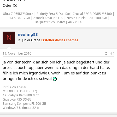
Oder X6
Ultra 7 265KF@Stock | Endorfy Fera 5 Dualfan| Crucial 32GB DDR5 @6400 |
RTX 5070 12GB | AsRock Z890 PRO RS | NVMe Crucial T700 1000GB |
BeQuiet P12M 750W | 4K 27" LG​
neuling93
N
Lt. Junior Grade
Ersteller dieses Themas
19. November 2010
#4
ja von der technik an sich bin ich ja auch begeistert und der
preis ist auch top, aber wenn ich das ding in der hand halte,
fühle ich mich irgendwie unwohl. um es auf den punkt zu
bringen finde ich es schwul
Intel C2D E8400
MSI 8800 GTS-OC (512)
4 Gigabyte Ram 800 Mhz
Gigabyte P35 DS-3L
Samsung Spinpoint F3 500 GB
Windows 7 Ultimate 32 bit