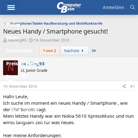
Hauptmenü
Anmelden
Smartphone/Tablet-Kaufberatung und Mobilfunktarife
Ticker
Neues Handy / Smartphone gesucht!
Tests
E
E
neuling93
19. November 2010
r
r
Letzte
Downloads
1 von 2
Nächste
s
s
t
t
e
e
neuling93
Preisvergleich
N
l
l
Lt. Junior Grade
l
l
Forum
e
t
r
a
19. November 2010
#1
Aktuelles
m
Hallo Leute,
Empfohlene Inhalte
Ich suche im moment ein neues Handy / Smartphone , wie
der titel bereits sagt.
Neue Beiträge
Mein letztes Handy war ein Nokia 5610 XpressMusic und nun
Neueste Aktivitäten
wirds langsam zeit für was neues.
Leserartikel
Hier meine Anforderungen: