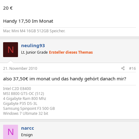
20 €
Handy 17,50 Im Monat
Mac Mini M4 16GB 512GB Speicher.
neuling93
N
Lt. Junior Grade
Ersteller dieses Themas
21. November 2010
#16
also 37,50€ im monat und das handy gehört danach mir?
Intel C2D E8400
MSI 8800 GTS-OC (512)
4 Gigabyte Ram 800 Mhz
Gigabyte P35 DS-3L
Samsung Spinpoint F3 500 GB
Windows 7 Ultimate 32 bit
narcc
N
Ensign