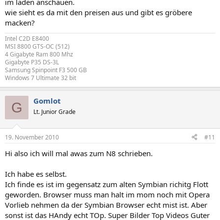
im laden anschauen.
wie sieht es da mit den preisen aus und gibt es gröbere
macken?
Intel C2D E8400
MSI 8800 GTS-OC (512)
4 Gigabyte Ram 800 Mhz
Gigabyte P35 DS-3L
Samsung Spinpoint F3 500 GB
Windows 7 Ultimate 32 bit
Gomlot
G
Lt. Junior Grade
19. November 2010
#11
Hi also ich will mal awas zum N8 schrieben.
Ich habe es selbst.
Ich finde es ist im gegensatz zum alten Symbian richitg Flott
geworden. Browser muss man halt im mom noch mit Opera
Vorlieb nehmen da der Symbian Browser echt mist ist. Aber
sonst ist das HAndy echt TOp. Super Bilder Top Videos Guter