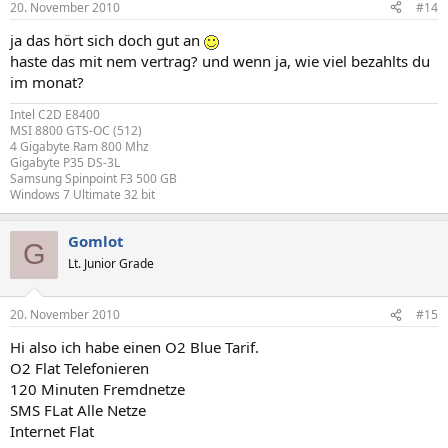
20. November 2010
#14
ja das hört sich doch gut an
haste das mit nem vertrag? und wenn ja, wie viel bezahlts du
im monat?
Intel C2D E8400
MSI 8800 GTS-OC (512)
4 Gigabyte Ram 800 Mhz
Gigabyte P35 DS-3L
Samsung Spinpoint F3 500 GB
Windows 7 Ultimate 32 bit
Gomlot
G
Lt. Junior Grade
20. November 2010
#15
Hi also ich habe einen O2 Blue Tarif.
O2 Flat Telefonieren
120 Minuten Fremdnetze
SMS FLat Alle Netze
Internet Flat