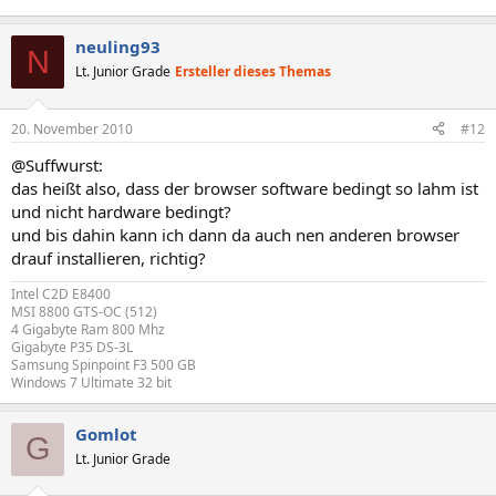
neuling93
N
Lt. Junior Grade
Ersteller dieses Themas
20. November 2010
#12
@Suffwurst:
das heißt also, dass der browser software bedingt so lahm ist
und nicht hardware bedingt?
und bis dahin kann ich dann da auch nen anderen browser
drauf installieren, richtig?
Intel C2D E8400
MSI 8800 GTS-OC (512)
4 Gigabyte Ram 800 Mhz
Gigabyte P35 DS-3L
Samsung Spinpoint F3 500 GB
Windows 7 Ultimate 32 bit
Gomlot
G
Lt. Junior Grade