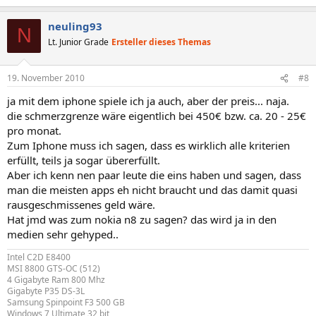
neuling93
N
Lt. Junior Grade
Ersteller dieses Themas
19. November 2010
#8
ja mit dem iphone spiele ich ja auch, aber der preis... naja.
die schmerzgrenze wäre eigentlich bei 450€ bzw. ca. 20 - 25€
pro monat.
Zum Iphone muss ich sagen, dass es wirklich alle kriterien
erfüllt, teils ja sogar übererfüllt.
Aber ich kenn nen paar leute die eins haben und sagen, dass
man die meisten apps eh nicht braucht und das damit quasi
rausgeschmissenes geld wäre.
Hat jmd was zum nokia n8 zu sagen? das wird ja in den
medien sehr gehyped..
Intel C2D E8400
MSI 8800 GTS-OC (512)
4 Gigabyte Ram 800 Mhz
Gigabyte P35 DS-3L
Samsung Spinpoint F3 500 GB
Windows 7 Ultimate 32 bit