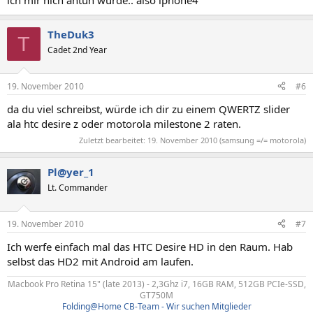
ich mir nich antun würde.. also iphone4
TheDuk3
T
Cadet 2nd Year
19. November 2010
#6
da du viel schreibst, würde ich dir zu einem QWERTZ slider
ala htc desire z oder motorola milestone 2 raten.
Zuletzt bearbeitet:
19. November 2010
(samsung =/= motorola)
Pl@yer_1
Lt. Commander
19. November 2010
#7
Ich werfe einfach mal das HTC Desire HD in den Raum. Hab
selbst das HD2 mit Android am laufen.
Macbook Pro Retina 15" (late 2013) - 2,3Ghz i7, 16GB RAM, 512GB PCIe-SSD,
GT750M​
Folding@Home CB-Team - Wir suchen Mitglieder