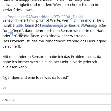
Regeln
Luftfeuchtigkeit und mit dem Werten rechne ich dann im
Verlauf des Flows.
Podcast
RAMageddon
RTX 5000 „Deals“
Sensor 1 liefert mir prompt Werte, wenn ich ihn in die Hand
nehme, aber keine 20Sekunden später sind die Werte wieder
RX 9000 „Deals“
Ideale Gaming-PCs
GPU-Rangliste
"undefined", dann nehme ich den Sensor wieder in die Hand
CPU-Rangliste
oder drücke die Taste, zack sind wieder Werte da.
Das Problem ist, das mir "undefined" ständig das Debugging
verschießt.
Mit den anderen Sensoren habe ich das Problem nicht, da
habe ich immer Werte die ich per Debug Node jederzeit
auslesen kann.
Irgendjemand eine Idee was da los ist?
VG