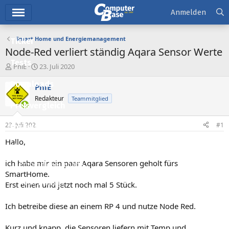
Hauptmenü
Anmelden
Smart Home und Energiemanagement
Ticker
Node-Red verliert ständig Aqara Sensor Werte
Tests
E
E
PhiE
23. Juli 2020
r
r
Downloads
s
s
PhiE
t
t
Redakteur
Teammitglied
e
e
Preisvergleich
l
l
l
l
23. Juli 2020
#1
Forum
e
t
r
a
Hallo,
Aktuelles
m
ich habe mir ein paar Aqara Sensoren geholt fürs
Empfohlene Inhalte
SmartHome.
Neue Beiträge
Erst einen und jetzt noch mal 5 Stück.
Neueste Aktivitäten
Ich betreibe diese an einem RP 4 und nutze Node Red.
Leserartikel
Kurz und knapp, die Sensoren liefern mit Temp und