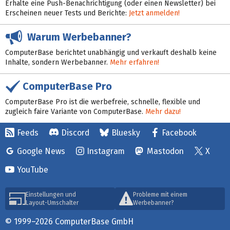
Erhalte eine Push-Benachrichtigung (oder einen Newsletter) bei
Erscheinen neuer Tests und Berichte:
Jetzt anmelden!
Warum Werbebanner?
ComputerBase berichtet unabhängig und verkauft deshalb keine
Inhalte, sondern Werbebanner.
Mehr erfahren!
ComputerBase Pro
ComputerBase Pro ist die werbefreie, schnelle, flexible und
zugleich faire Variante von ComputerBase.
Mehr dazu!
Feeds
Discord
Bluesky
Facebook
Google News
Instagram
Mastodon
X
YouTube
Einstellungen und
Probleme mit einem
Layout-Umschalter
Werbebanner?
© 1999–2026 ComputerBase GmbH