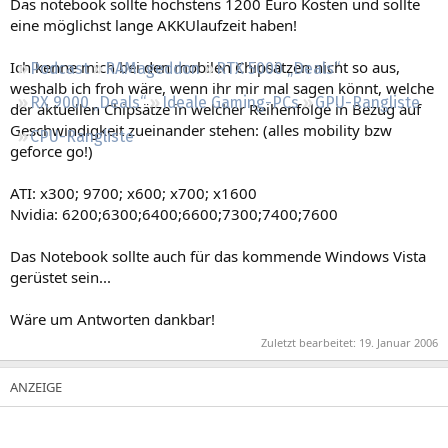
Das notebook sollte höchstens 1200 Euro Kosten und sollte
Regeln
eine möglichst lange AKKUlaufzeit haben!
Ich kenne mich bei den mobilen Chipsätzen nicht so aus,
Podcast
RAMageddon
RTX 5000 „Deals“
weshalb ich froh wäre, wenn ihr mir mal sagen könnt, welche
RX 9000 „Deals“
Ideale Gaming-PCs
GPU-Rangliste
der aktuellen Chipsätze in welcher Reihenfolge in Bezug auf
Geschwindigkeit zueinander stehen: (alles mobility bzw
CPU-Rangliste
geforce go!)
ATI: x300; 9700; x600; x700; x1600
Nvidia: 6200;6300;6400;6600;7300;7400;7600
Das Notebook sollte auch für das kommende Windows Vista
gerüstet sein...
Wäre um Antworten dankbar!
Zuletzt bearbeitet:
19. Januar 2006