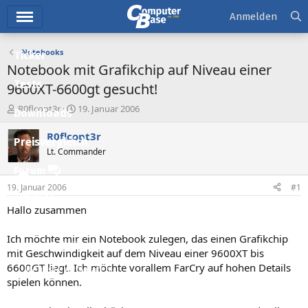
Hauptmenü
Anmelden
Notebooks
Ticker
Notebook mit Grafikchip auf Niveau einer
Tests
9600XT-6600gt gesucht!
E
E
R0flcopt3r
19. Januar 2006
Downloads
r
r
s
s
R0flcopt3r
Preisvergleich
t
t
Lt. Commander
e
e
l
l
Forum
l
l
19. Januar 2006
#1
e
t
Aktuelles
r
a
Hallo zusammen
m
Empfohlene Inhalte
Ich möchte mir ein Notebook zulegen, das einen Grafikchip
Neue Beiträge
mit Geschwindigkeit auf dem Niveau einer 9600XT bis
6600GT liegt. Ich möchte vorallem FarCry auf hohen Details
Neueste Aktivitäten
spielen können.
Leserartikel