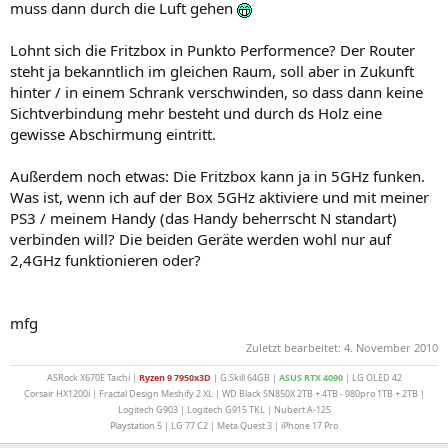
muss dann durch die Luft gehen
Lohnt sich die Fritzbox in Punkto Performence? Der Router
steht ja bekanntlich im gleichen Raum, soll aber in Zukunft
hinter / in einem Schrank verschwinden, so dass dann keine
Sichtverbindung mehr besteht und durch ds Holz eine
gewisse Abschirmung eintritt.
Außerdem noch etwas: Die Fritzbox kann ja in 5GHz funken.
Was ist, wenn ich auf der Box 5GHz aktiviere und mit meiner
PS3 / meinem Handy (das Handy beherrscht N standart)
verbinden will? Die beiden Geräte werden wohl nur auf
2,4GHz funktionieren oder?
mfg
Zuletzt bearbeitet:
4. November 2010
ASRock X670E Taichi |
Ryzen 9 7950x3D
| G.Skill 64GB |
ASUS
RTX 4090
| LG OLED 42
Corsair HX1200i | Fractal Design Meshify 2 XL | WD Black SN850X 2TB + 4TB - 980pro 1TB + 2TB |
Logitech G903 | Logitech G915 TKL | Nubert A-125
Playstation 5 | LG 77 C2 | Meta Quest 3 | iPhone 17 Pro