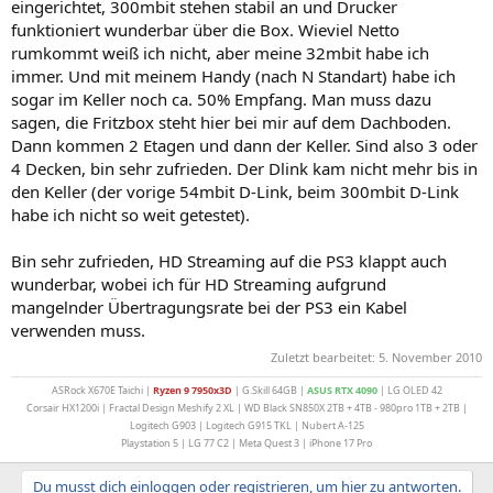
eingerichtet, 300mbit stehen stabil an und Drucker
funktioniert wunderbar über die Box. Wieviel Netto
rumkommt weiß ich nicht, aber meine 32mbit habe ich
immer. Und mit meinem Handy (nach N Standart) habe ich
sogar im Keller noch ca. 50% Empfang. Man muss dazu
sagen, die Fritzbox steht hier bei mir auf dem Dachboden.
Dann kommen 2 Etagen und dann der Keller. Sind also 3 oder
4 Decken, bin sehr zufrieden. Der Dlink kam nicht mehr bis in
den Keller (der vorige 54mbit D-Link, beim 300mbit D-Link
habe ich nicht so weit getestet).
Bin sehr zufrieden, HD Streaming auf die PS3 klappt auch
wunderbar, wobei ich für HD Streaming aufgrund
mangelnder Übertragungsrate bei der PS3 ein Kabel
verwenden muss.
Zuletzt bearbeitet:
5. November 2010
ASRock X670E Taichi |
Ryzen 9 7950x3D
| G.Skill 64GB |
ASUS
RTX 4090
| LG OLED 42
Corsair HX1200i | Fractal Design Meshify 2 XL | WD Black SN850X 2TB + 4TB - 980pro 1TB + 2TB |
Logitech G903 | Logitech G915 TKL | Nubert A-125
Playstation 5 | LG 77 C2 | Meta Quest 3 | iPhone 17 Pro
Du musst dich einloggen oder registrieren, um hier zu antworten.