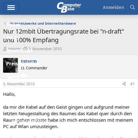
Hauptmenü
Anmelden
Heimnetzwerke und Internethardware
Ticker
Nur 12mbit Übertragungsrate bei "n-draft"
Tests
und 100% Empfang
E
E
tstorm
3. November 2010
Downloads
r
r
s
s
tstorm
Preisvergleich
t
t
Lt. Commander
e
e
l
l
Forum
l
l
3. November 2010
#1
e
t
Aktuelles
r
a
Hallo,
m
Empfohlene Inhalte
da mir die Kabel auf den Geist gingen und aufgrund meiner
Neue Beiträge
letzten Neugestaltung des Raumes das Kabel quer durch den
Raum gehen müsste habe ich mich entschlossen mit meinem
Neueste Aktivitäten
PC auf Wlan umzusteigen.
Leserartikel