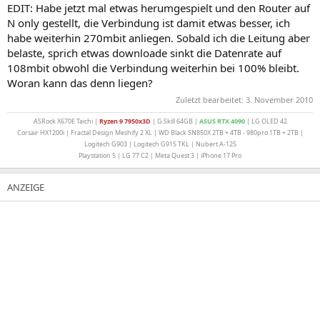
EDIT: Habe jetzt mal etwas herumgespielt und den Router auf
N only gestellt, die Verbindung ist damit etwas besser, ich
habe weiterhin 270mbit anliegen. Sobald ich die Leitung aber
belaste, sprich etwas downloade sinkt die Datenrate auf
108mbit obwohl die Verbindung weiterhin bei 100% bleibt.
Woran kann das denn liegen?
Zuletzt bearbeitet:
3. November 2010
ASRock X670E Taichi |
Ryzen 9 7950x3D
| G.Skill 64GB |
ASUS
RTX 4090
| LG OLED 42
Corsair HX1200i | Fractal Design Meshify 2 XL | WD Black SN850X 2TB + 4TB - 980pro 1TB + 2TB |
Logitech G903 | Logitech G915 TKL | Nubert A-125
Playstation 5 | LG 77 C2 | Meta Quest 3 | iPhone 17 Pro