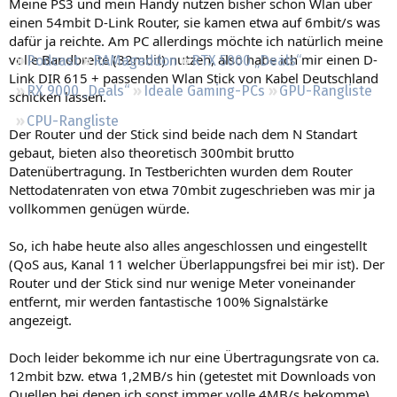
Meine PS3 und mein Handy nutzen bisher schon Wlan über
Regeln
einen 54mbit D-Link Router, sie kamen etwa auf 6mbit/s was
dafür ja reichte. Am PC allerdings möchte ich natürlich meine
volle Bandbreite (32mbit) nutzen, also habe ich mir einen D-
Podcast
RAMageddon
RTX 5000 „Deals“
Link DIR 615 + passenden Wlan Stick von Kabel Deutschland
RX 9000 „Deals“
Ideale Gaming-PCs
GPU-Rangliste
schicken lassen.
CPU-Rangliste
Der Router und der Stick sind beide nach dem N Standart
gebaut, bieten also theoretisch 300mbit brutto
Datenübertragung. In Testberichten wurden dem Router
Nettodatenraten von etwa 70mbit zugeschrieben was mir ja
vollkommen genügen würde.
So, ich habe heute also alles angeschlossen und eingestellt
(QoS aus, Kanal 11 welcher Überlappungsfrei bei mir ist). Der
Router und der Stick sind nur wenige Meter voneinander
entfernt, mir werden fantastische 100% Signalstärke
angezeigt.
Doch leider bekomme ich nur eine Übertragungsrate von ca.
12mbit bzw. etwa 1,2MB/s hin (getestet mit Downloads von
Quellen bei denen ich sonst immer volle 4MB/s bekomme).