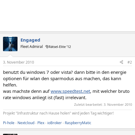
Engaged
Fleet Admiral
🎅Rätsel-Elite ’12
3. November 2010
#2
benutzt du windows 7 oder vista? dann bitte in den energie
optionen für wlan den sparmodus aus machen, das kann
helfen.
was machste denn auf
www.speedtest.net
, mit welcher bruto
rate windows anliegt ist (fast) irrelevant.
Zuletzt bearbeitet:
3. November 2010
Projekt "Infrastruktur nach Hause holen" wird jeden Tag wichtiger!
Pi-hole
-
Nextcloud
-
Plex
-
ioBroker
-
RaspberryMatic