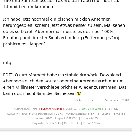
160 und zum Schluss auf 108 wo dann auch nur noch ca.
14mbit bei rumkommen.
Ich habe jetzt nochmal ein bischen mit den Antennen
herumgespielt, scheint jetzt etwas besser zu sein. Mal sehen
ob es so bleibt. Aber normal müsste es doch bei 100%
Empfang und direkter Sichtverbindung (Entfernung <2m)
problemlos klappen?
mfg
EDIT: Ok im Moment habe ich stabile 4mb/sek. Download.
Aber sobald ich den Router oder eine Antenne auch nur um
einen Millimeter verschiebe bricht es wieder zusammen. Das
kann doch nicht Sinn der Sache sein
Zuletzt bearbeitet:
3. November 2010
ASRock X670E Taichi |
Ryzen 9 7950x3D
| G.Skill 64GB |
ASUS
RTX 4090
| LG OLED 42
Corsair HX1200i | Fractal Design Meshify 2 XL | WD Black SN850X 2TB + 4TB - 980pro 1TB + 2TB |
Logitech G903 | Logitech G915 TKL | Nubert A-125
Playstation 5 | LG 77 C2 | Meta Quest 3 | iPhone 17 Pro