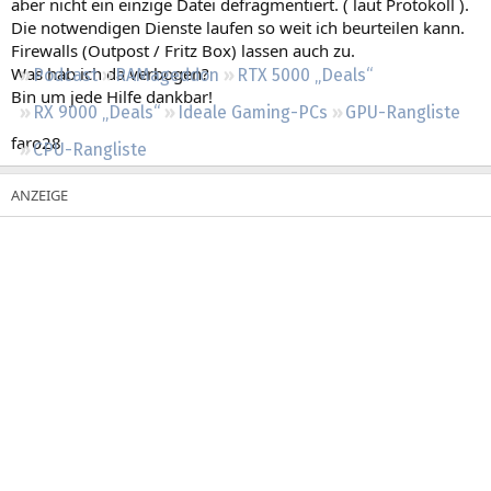
aber nicht ein einzige Datei defragmentiert. ( laut Protokoll ).
Regeln
Die notwendigen Dienste laufen so weit ich beurteilen kann.
Firewalls (Outpost / Fritz Box) lassen auch zu.
Was hab ich da verbogen?
Podcast
RAMageddon
RTX 5000 „Deals“
Bin um jede Hilfe dankbar!
RX 9000 „Deals“
Ideale Gaming-PCs
GPU-Rangliste
faro28
CPU-Rangliste