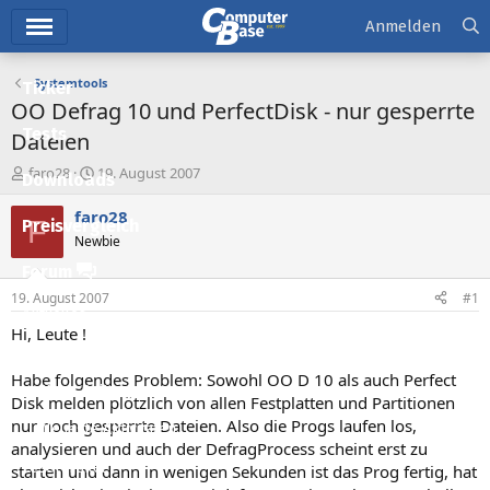
Hauptmenü
Anmelden
Systemtools
Ticker
OO Defrag 10 und PerfectDisk - nur gesperrte
Tests
Dateien
E
E
faro28
19. August 2007
Downloads
r
r
s
s
faro28
F
Preisvergleich
t
t
Newbie
e
e
l
l
Forum
l
l
19. August 2007
#1
e
t
Aktuelles
r
a
Hi, Leute !
m
Empfohlene Inhalte
Habe folgendes Problem: Sowohl OO D 10 als auch Perfect
Neue Beiträge
Disk melden plötzlich von allen Festplatten und Partitionen
nur noch gesperrte Dateien. Also die Progs laufen los,
Neueste Aktivitäten
analysieren und auch der DefragProcess scheint erst zu
Leserartikel
starten und dann in wenigen Sekunden ist das Prog fertig, hat