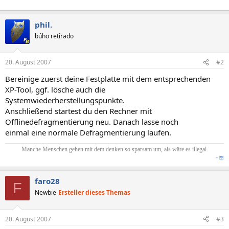
phil.
búho retirado
20. August 2007
#2
Bereinige zuerst deine Festplatte mit dem entsprechenden
XP-Tool, ggf. lösche auch die
Systemwiederherstellungspunkte.
Anschließend startest du den Rechner mit
Offlinedefragmentierung neu. Danach lasse noch
einmal eine normale Defragmentierung laufen.
Manche Menschen gehen mit dem denken so sparsam um, als wäre es illegal.
†
🦉
faro28
F
Newbie
Ersteller dieses Themas
20. August 2007
#3