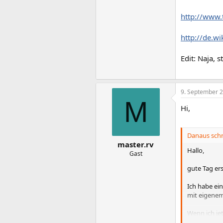
http://www.
http://de.w
Edit: Naja, 
9. September 
M
Hi,
Danaus schr
master.rv
Hallo,
Gast
gute Tag ers
Ich habe ein
mit eigenem
Wenn ich jet
Details. Bei