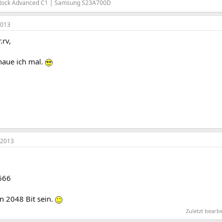
 Rock Advanced C1 | Samsung S23A700D
2013
.rv,
haue ich mal.
 2013
666
en 2048 Bit sein.
Zuletzt bearb