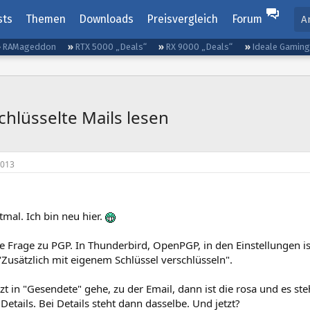
sts
Themen
Downloads
Preisvergleich
Forum
A
RAMageddon
RTX 5000 „Deals“
RX 9000 „Deals“
Ideale Gamin
hlüsselte Mails lesen
2013
tmal. Ich bin neu hier.
e Frage zu PGP. In Thunderbird, OpenPGP, in den Einstellungen is
Zusätzlich mit eigenem Schlüssel verschlüsseln".
zt in "Gesendete" gehe, zu der Email, dann ist die rosa und es ste
e Details. Bei Details steht dann dasselbe. Und jetzt?