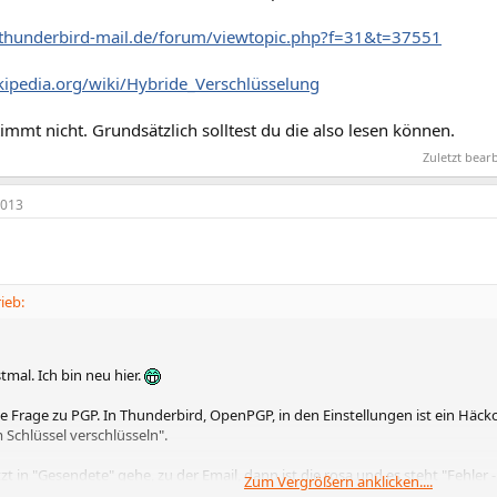
thunderbird-mail.de/forum/viewtopic.php?f=31&t=37551
ikipedia.org/wiki/Hybride_Verschlüsselung
stimmt nicht. Grundsätzlich solltest du die also lesen können.
Zuletzt bear
2013
ieb:
tmal. Ich bin neu hier.
e Frage zu PGP. In Thunderbird, OpenPGP, in den Einstellungen ist ein Häck
 Schlüssel verschlüsseln".
zt in "Gesendete" gehe, zu der Email, dann ist die rosa und es steht "Fehler -
Zum Vergrößern anklicken....
 Details steht dann dasselbe. Und jetzt?