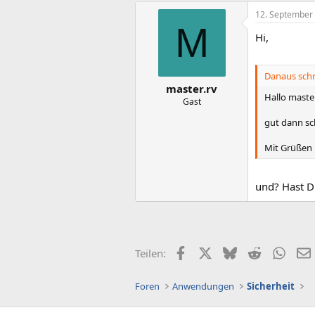
12. September
M
Hi,
Danaus schr
master.rv
Hallo master
Gast
gut dann sc
Mit Grüßen
und? Hast D
Facebook
X (Twitter)
Bluesky
Reddit
What
Teilen:
Foren
Anwendungen
Sicherheit