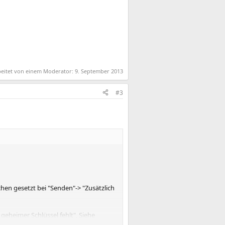
beitet von einem Moderator:
9. September 2013
#3
chen gesetzt bei "Senden"-> "Zusätzlich
 geheimer Schlüssel fehlt", Siehe