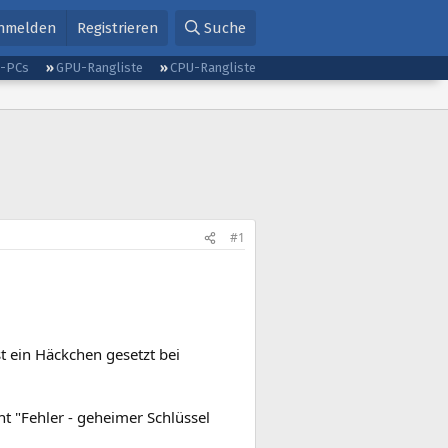
nmelden
Registrieren
Suche
g-PCs
GPU-Rangliste
CPU-Rangliste
#1
t ein Häckchen gesetzt bei
ht "Fehler - geheimer Schlüssel