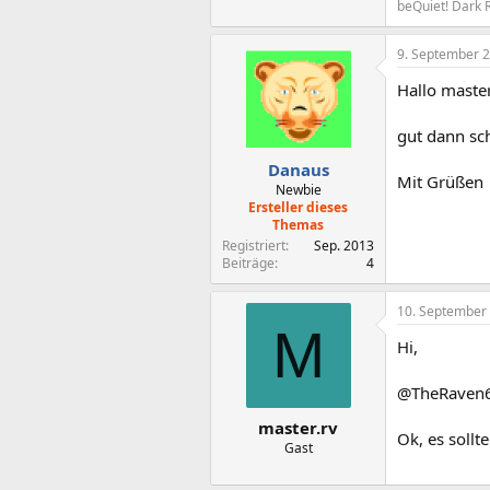
beQuiet! Dark
9. September 
Hallo master
gut dann sc
Danaus
Mit Grüßen
Newbie
Ersteller dieses
Themas
Registriert
Sep. 2013
Beiträge
4
10. September
M
Hi,
@TheRaven
master.rv
Ok, es sollt
Gast