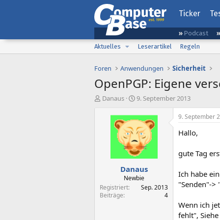
Ticker
Te
Podcast
Aktuelles
Leserartikel
Regeln
Foren
Anwendungen
Sicherheit
OpenPGP: Eigene versc
E
E
Danaus
9. September 2013
r
r
s
s
9. September 
t
t
Hallo,
e
e
l
l
l
l
gute Tag ers
e
t
Danaus
r
a
Ich habe ein
m
Newbie
"Senden"-> "
Registriert
Sep. 2013
Beiträge
4
Wenn ich jet
fehlt", Sieh