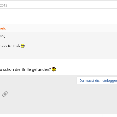
 2013
ieb:
.rv,
haue ich mal.
u schon die Brille gefunden?
Du musst dich einloggen
sApp
E-Mail
Link