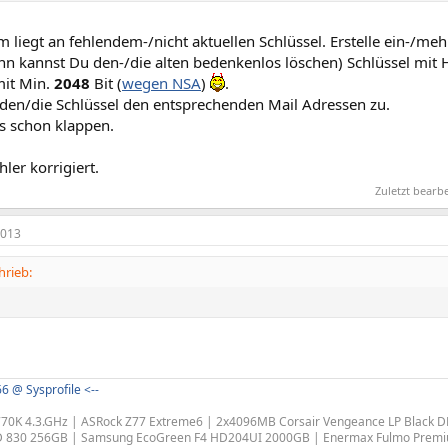
 die eigene Email wieder lesen.
 liegt an fehlendem-/nicht aktuellen Schlüssel. Erstelle ein-/meh
ann kannst Du den-/die alten bedenkenlos löschen) Schlüssel mit
mit Min.
2048
Bit (
wegen NSA
)
.
den/die Schlüssel den entsprechenden Mail Adressen zu.
s schon klappen.
hler korrigiert.
Zuletzt bearb
2013
hrieb:
6 @ Sysprofile <--
3770K 4.3.GHz | ASRock Z77 Extreme6 | 2x4096MB Corsair Vengeance LP Black 
 830 256GB | Samsung EcoGreen F4 HD204UI 2000GB | Enermax Fulmo Premium