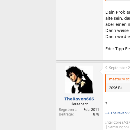
Wie kann ich
Dein Problem
alte sein, d
Vielen Dank
aber einen 
Dann weise 
Mit Grüßen
Dann wird e
Danaus
Edit: Tipp Fe
9. September 
master.rv sc
2096 Bit
TheRaven666
?
Lieutenant
Registriert
Feb. 2011
--> TheRaven66
Beiträge
878
Intel Core i7-
| Samsung SSD