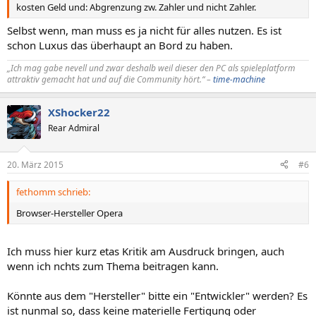
kosten Geld und: Abgrenzung zw. Zahler und nicht Zahler.
Selbst wenn, man muss es ja nicht für alles nutzen. Es ist
schon Luxus das überhaupt an Bord zu haben.
„Ich mag gabe nevell und zwar deshalb weil dieser den PC als spieleplatform
attraktiv gemacht hat und auf die Community hört.“ –
time-machine
XShocker22
Rear Admiral
20. März 2015
#6
fethomm schrieb:
Browser-Hersteller Opera
Ich muss hier kurz etas Kritik am Ausdruck bringen, auch
wenn ich nchts zum Thema beitragen kann.
Könnte aus dem "Hersteller" bitte ein "Entwickler" werden? Es
ist nunmal so, dass keine materielle Fertigung oder