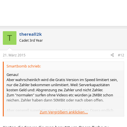
thereall2k
T
Cadet 3rd Year
21. März 2015
#12
Smartbomb schrieb:
Genau!
Aber wahrscheinlich wird die Gratis Version im Speed limitiert sein,
nur die Zahler bekommen unlimitiert. Weil: Serverkapazitäten
kosten Geld und: Abgrenzung zw. Zahler und nicht Zahler.
Zum "normalen" surfen ohne Videos etc würden ja 2MBit schon
reichen. Zahler haben dann 50MBit oder nach oben offen.
Aber generell super! Könnte den Marktanteil von Opera endlich
Zum Vergrößern anklicken....
wieder steigern