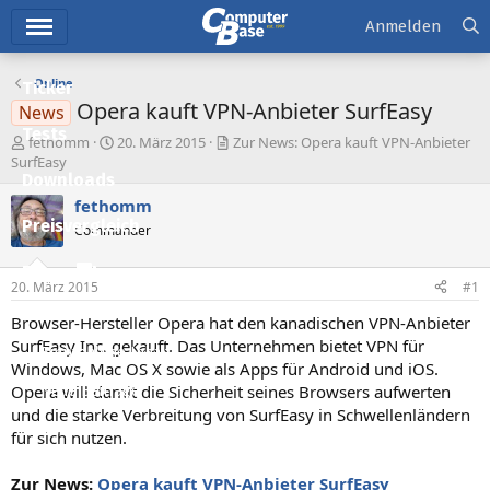
Hauptmenü
Anmelden
Online
Ticker
Opera kauft VPN-Anbieter SurfEasy
News
Tests
E
E
fethomm
20. März 2015
Zur News: Opera kauft VPN-Anbieter
r
r
SurfEasy
Downloads
s
s
t
t
fethomm
e
e
Preisvergleich
Commander
l
l
l
l
Forum
e
t
20. März 2015
#1
r
a
Aktuelles
m
Browser-Hersteller Opera hat den kanadischen VPN-Anbieter
SurfEasy Inc. gekauft. Das Unternehmen bietet VPN für
Empfohlene Inhalte
Windows, Mac OS X sowie als Apps für Android und iOS.
Opera will damit die Sicherheit seines Browsers aufwerten
Neue Beiträge
und die starke Verbreitung von SurfEasy in Schwellenländern
Neueste Aktivitäten
für sich nutzen.
Leserartikel
Zur News:
Opera kauft VPN-Anbieter SurfEasy