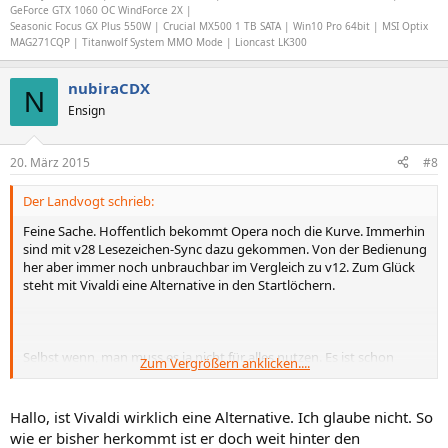
GeForce GTX 1060 OC WindForce 2X |
Seasonic Focus GX Plus 550W | Crucial MX500 1 TB SATA | Win10 Pro 64bit | MSI Optix
MAG271CQP | Titanwolf System MMO Mode | Lioncast LK300
nubiraCDX
N
Ensign
20. März 2015
#8
Der Landvogt schrieb:
Feine Sache. Hoffentlich bekommt Opera noch die Kurve. Immerhin
sind mit v28 Lesezeichen-Sync dazu gekommen. Von der Bedienung
her aber immer noch unbrauchbar im Vergleich zu v12. Zum Glück
steht mit Vivaldi eine Alternative in den Startlöchern.
Selbst wenn, man muss es ja nicht für alles nutzen. Es ist schon
Zum Vergrößern anklicken....
Luxus das überhaupt an Bord zu haben.
Hallo, ist Vivaldi wirklich eine Alternative. Ich glaube nicht. So
wie er bisher herkommt ist er doch weit hinter den