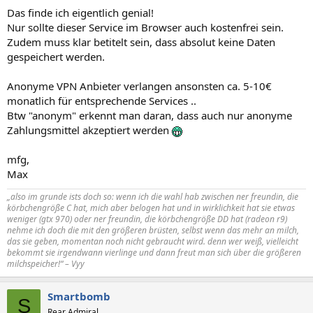
Das finde ich eigentlich genial!
Nur sollte dieser Service im Browser auch kostenfrei sein.
Zudem muss klar betitelt sein, dass absolut keine Daten
gespeichert werden.
Anonyme VPN Anbieter verlangen ansonsten ca. 5-10€
monatlich für entsprechende Services ..
Btw "anonym" erkennt man daran, dass auch nur anonyme
Zahlungsmittel akzeptiert werden
mfg,
Max
„also im grunde ists doch so: wenn ich die wahl hab zwischen ner freundin, die
körbchengröße C hat, mich aber belogen hat und in wirklichkeit hat sie etwas
weniger (gtx 970) oder ner freundin, die körbchengröße DD hat (radeon r9)
nehme ich doch die mit den größeren brüsten, selbst wenn das mehr an milch,
das sie geben, momentan noch nicht gebraucht wird. denn wer weiß, vielleicht
bekommt sie irgendwann vierlinge und dann freut man sich über die größeren
milchspeicher!“ – Vyy
Smartbomb
S
Rear Admiral