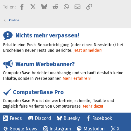
Facebook
X (Twitter)
Bluesky
Reddit
WhatsApp
E-Mail
Link
Teilen:
Online
Nichts mehr verpassen!
Erhalte eine Push-Benachrichtigung (oder einen Newsletter) bei
Erscheinen neuer Tests und Berichte:
Jetzt anmelden!
Warum Werbebanner?
ComputerBase berichtet unabhängig und verkauft deshalb keine
Inhalte, sondern Werbebanner.
Mehr erfahren!
ComputerBase Pro
ComputerBase Pro ist die werbefreie, schnelle, flexible und
zugleich faire Variante von ComputerBase.
Mehr dazu!
Feeds
Discord
Bluesky
Facebook
Google News
Instagram
Mastodon
X