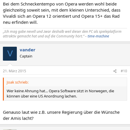
Bei dem Schneckentempo von Opera werden wohl beide
gleichzeitig soweit sein, mit dem kleinen Unterschied, dass
Vivaldi sich an Opera 12 orientiert und Opera 15+ das Rad
neu erfinden will.
„Ich mag gabe nevell und zwar deshalb weil dieser den PC als spieleplatform
attraktiv gemacht hat und auf die Community hört.“ –
time-machine
vander
V
Captain
21. März 2015
#10
Joak schrieb:
Wer keine Ahnung hat... Opera Software sitzt in Norwegen, die
können über eine US Anordnung lachen.
Genauso laut wie z.B. unsere Regierung über die Wünsche
der Amis lacht?