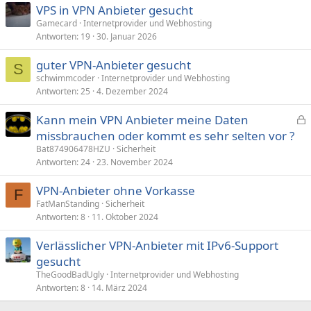
VPS in VPN Anbieter gesucht
Gamecard
Internetprovider und Webhosting
Antworten
19
30. Januar 2026
guter VPN-Anbieter gesucht
S
schwimmcoder
Internetprovider und Webhosting
Antworten
25
4. Dezember 2024
Kann mein VPN Anbieter meine Daten
e
missbrauchen oder kommt es sehr selten vor ?
s
Bat874906478HZU
Sicherheit
p
Antworten
24
23. November 2024
e
VPN-Anbieter ohne Vorkasse
r
F
FatManStanding
Sicherheit
r
Antworten
8
11. Oktober 2024
t
Verlässlicher VPN-Anbieter mit IPv6-Support
gesucht
TheGoodBadUgly
Internetprovider und Webhosting
Antworten
8
14. März 2024