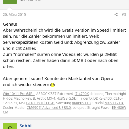
20. März 2015
#3
Genau!
Aber wahrscheinlich wird die Gratis Version im Speed limitiert
sein, nur die Zahler bekommen unlimitiert. Weil:
Serverkapazitäten kosten Geld und: Abgrenzung zw. Zahler
und nicht Zahler.
Zum "normalen" surfen ohne Videos etc würden ja 2MBit
schon reichen. Zahler haben dann 50MBit oder nach oben
offen.
Aber generell super! Könnte den Marktanteil von Opera
endlich wieder steigern
Win 10/11 Pro 64Bit
, ASROCK Z87 Extreme4,
i7-4790K
delidded, Thermalright
HR-02 Macho
Rev. B, Arctic MX-4,
4x8GB
G.Skill TridentX DDR3-2400, CL10-
12-12-31, MSI
GTX 1080Ti 11GB
, Samsung
860Pro 1TB
, Crucial
MX500 2TB
,
Cooler Master
CM690 II Advanced USB3.0
, be quiet! Straight Power
E9
-480W
CM
Sebbi